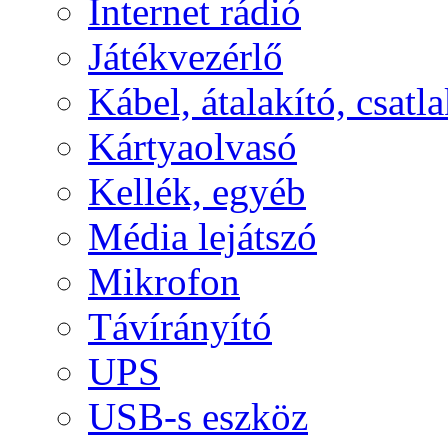
Internet rádió
Játékvezérlő
Kábel, átalakító, csatl
Kártyaolvasó
Kellék, egyéb
Média lejátszó
Mikrofon
Távírányító
UPS
USB-s eszköz