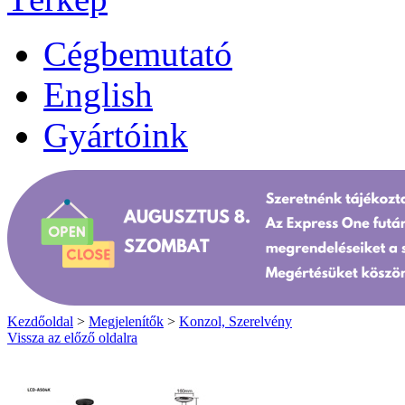
Cégbemutató
English
Gyártóink
Kezdőoldal
>
Megjelenítők
>
Konzol, Szerelvény
Vissza az előző oldalra