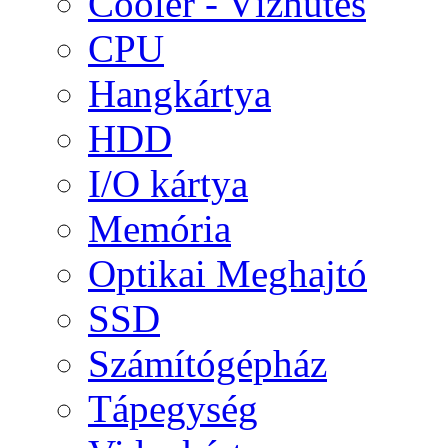
Cooler - Vízhűtés
CPU
Hangkártya
HDD
I/O kártya
Memória
Optikai Meghajtó
SSD
Számítógépház
Tápegység