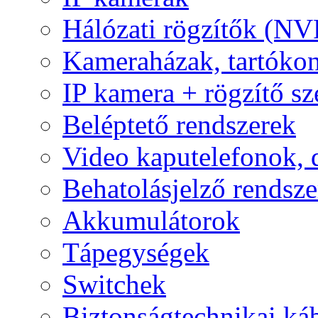
Hálózati rögzítők (NV
Kameraházak, tartóko
IP kamera + rögzítő sz
Beléptető rendszerek
Video kaputelefonok,
Behatolásjelző rendsze
Akkumulátorok
Tápegységek
Switchek
Biztonságtechnikai ká