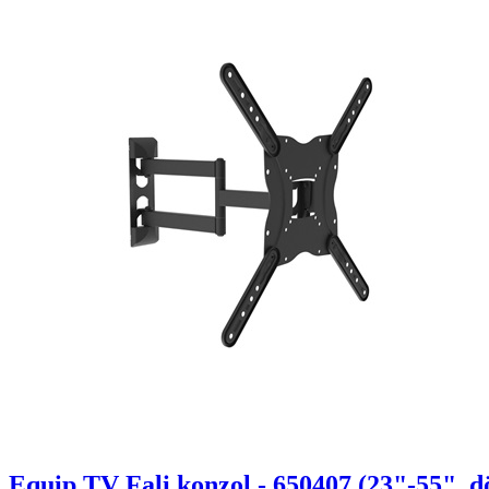
Equip TV Fali konzol - 650407 (23"-55", dö