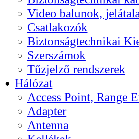
Video balunok, jelátal
Csatlakozók
Biztonságtechnikai Ki
Szerszámok
Tűzjelző rendszerek
Hálózat
Access Point, Range E
Adapter
Antenna
Kellékek