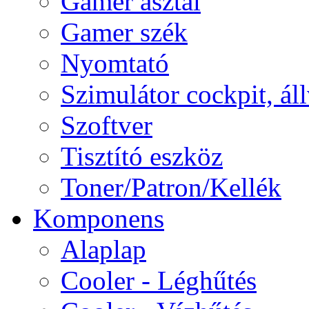
Gamer asztal
Gamer szék
Nyomtató
Szimulátor cockpit, ál
Szoftver
Tisztító eszköz
Toner/Patron/Kellék
Komponens
Alaplap
Cooler - Léghűtés