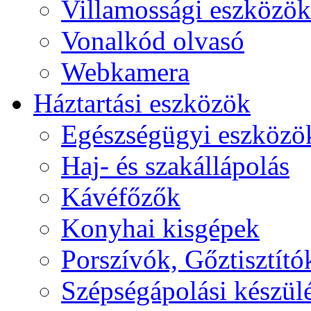
Villamossági eszközök
Vonalkód olvasó
Webkamera
Háztartási eszközök
Egészségügyi eszközö
Haj- és szakállápolás
Kávéfőzők
Konyhai kisgépek
Porszívók, Gőztisztító
Szépségápolási készül