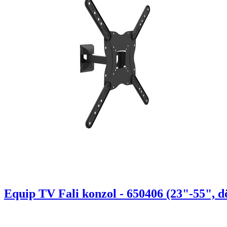
Equip TV Fali konzol - 650406 (23"-55", dö