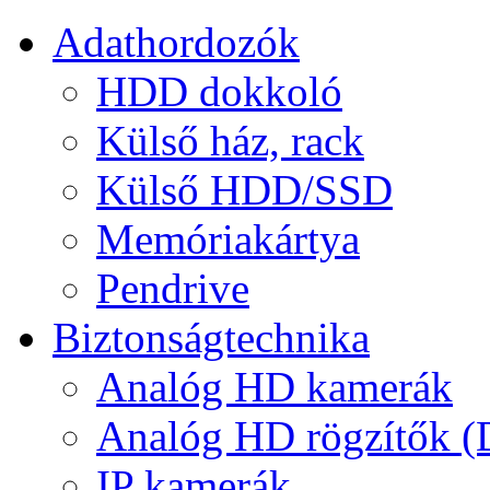
Adathordozók
HDD dokkoló
Külső ház, rack
Külső HDD/SSD
Memóriakártya
Pendrive
Biztonságtechnika
Analóg HD kamerák
Analóg HD rögzítők 
IP kamerák