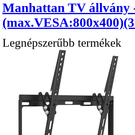
Manhattan TV állvány -
(max.VESA:800x400)(37
Legnépszerűbb termékek