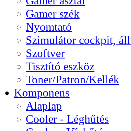
Gamer asztal
Gamer szék
Nyomtató
Szimulátor cockpit, ál
Szoftver
Tisztító eszköz
Toner/Patron/Kellék
Komponens
Alaplap
Cooler - Léghűtés