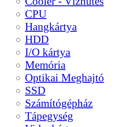
Cooler - Vízhűtés
CPU
Hangkártya
HDD
I/O kártya
Memória
Optikai Meghajtó
SSD
Számítógépház
Tápegység