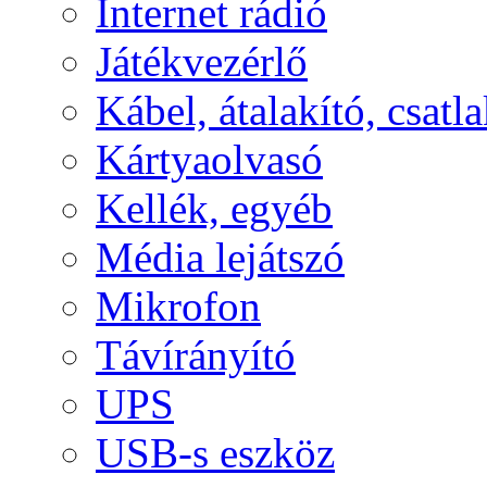
Internet rádió
Játékvezérlő
Kábel, átalakító, csatl
Kártyaolvasó
Kellék, egyéb
Média lejátszó
Mikrofon
Távírányító
UPS
USB-s eszköz