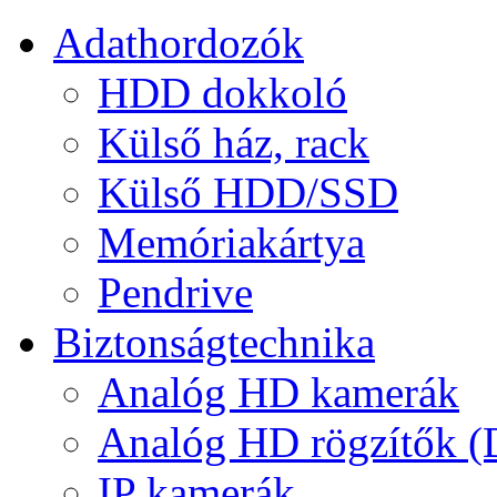
Adathordozók
HDD dokkoló
Külső ház, rack
Külső HDD/SSD
Memóriakártya
Pendrive
Biztonságtechnika
Analóg HD kamerák
Analóg HD rögzítők 
IP kamerák