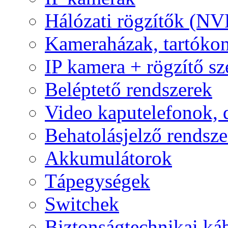
Hálózati rögzítők (NV
Kameraházak, tartóko
IP kamera + rögzítő sz
Beléptető rendszerek
Video kaputelefonok,
Behatolásjelző rendsze
Akkumulátorok
Tápegységek
Switchek
Biztonságtechnikai ká