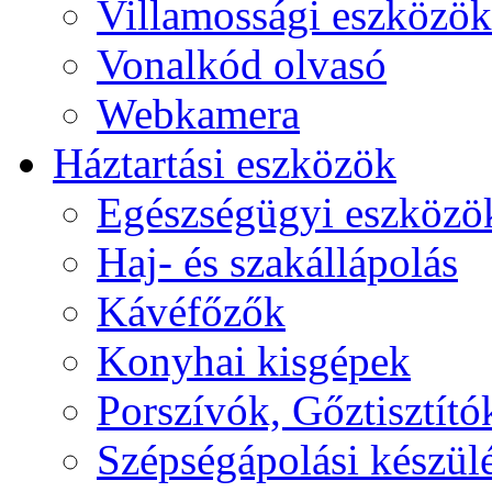
Villamossági eszközök
Vonalkód olvasó
Webkamera
Háztartási eszközök
Egészségügyi eszközö
Haj- és szakállápolás
Kávéfőzők
Konyhai kisgépek
Porszívók, Gőztisztító
Szépségápolási készül