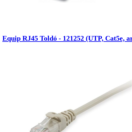
Equip RJ45 Toldó - 121252 (UTP, Cat5e, a