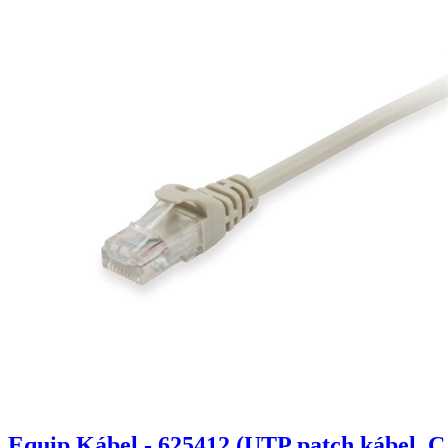
Equip Kábel - 625412 (UTP patch kábel, C