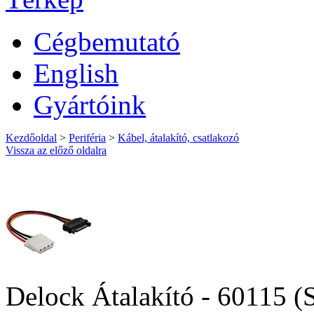
Cégbemutató
English
Gyártóink
Kezdőoldal
>
Periféria
>
Kábel, átalakító, csatlakozó
Vissza az előző oldalra
Delock Átalakító - 60115 (