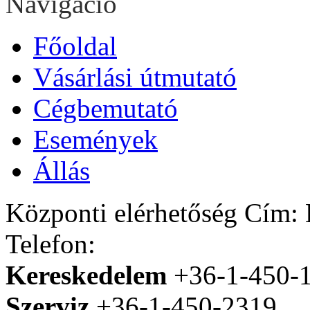
Navigáció
Főoldal
Vásárlási útmutató
Cégbemutató
Események
Állás
Központi elérhetőség
Cím: H
Telefon:
Kereskedelem
+36-1-450-
Szerviz
+36-1-450-2319