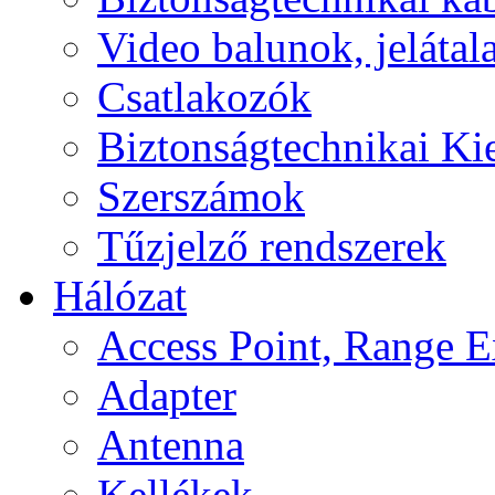
Video balunok, jelátal
Csatlakozók
Biztonságtechnikai Ki
Szerszámok
Tűzjelző rendszerek
Hálózat
Access Point, Range E
Adapter
Antenna
Kellékek