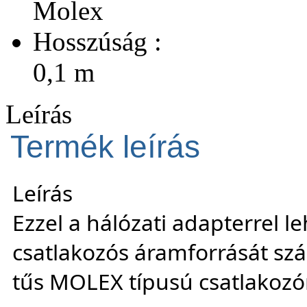
Molex
Hosszúság :
0,1 m
Leírás
Termék leírás
Leírás
Ezzel a hálózati adapterrel l
csatlakozós áramforrását sz
tűs MOLEX típusú csatlakozó