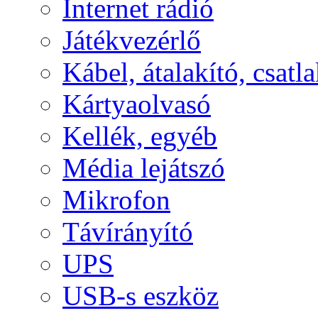
Internet rádió
Játékvezérlő
Kábel, átalakító, csatl
Kártyaolvasó
Kellék, egyéb
Média lejátszó
Mikrofon
Távírányító
UPS
USB-s eszköz