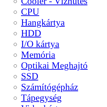
Cooler - Vízhűtés
CPU
Hangkártya
HDD
I/O kártya
Memória
Optikai Meghajtó
SSD
Számítógépház
Tápegység