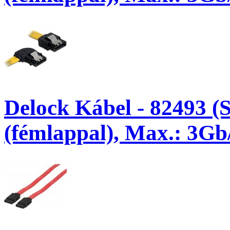
Delock Kábel - 82493 (S
(fémlappal), Max.: 3Gb/