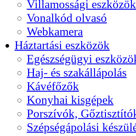
Villamossági eszközök
Vonalkód olvasó
Webkamera
Háztartási eszközök
Egészségügyi eszközö
Haj- és szakállápolás
Kávéfőzők
Konyhai kisgépek
Porszívók, Gőztisztító
Szépségápolási készül