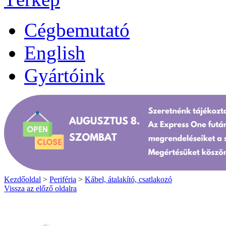
Cégbemutató
English
Gyártóink
Kezdőoldal
>
Periféria
>
Kábel, átalakító, csatlakozó
Vissza az előző oldalra