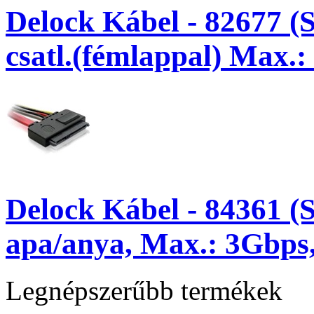
Delock Kábel - 82677 (
csatl.(fémlappal) Max.:
Delock Kábel - 84361 (
apa/anya, Max.: 3Gbps
Legnépszerűbb termékek