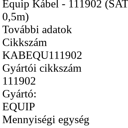
Equip Kábel - 111902 (SATA
0,5m)
További adatok
Cikkszám
KABEQU111902
Gyártói cikkszám
111902
Gyártó:
EQUIP
Mennyiségi egység