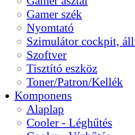
Gamer asztal
Gamer szék
Nyomtató
Szimulátor cockpit, ál
Szoftver
Tisztító eszköz
Toner/Patron/Kellék
Komponens
Alaplap
Cooler - Léghűtés