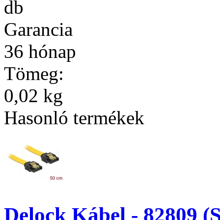
db
Garancia
36 hónap
Tömeg:
0,02 kg
Hasonló termékek
Delock Kábel - 82809 (