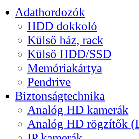
Adathordozók
HDD dokkoló
Külső ház, rack
Külső HDD/SSD
Memóriakártya
Pendrive
Biztonságtechnika
Analóg HD kamerák
Analóg HD rögzítők 
IP kamerák