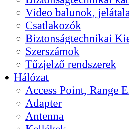
Video balunok, jelátal
Csatlakozók
Biztonságtechnikai Ki
Szerszámok
Tűzjelző rendszerek
Hálózat
Access Point, Range E
Adapter
Antenna
Kellékek