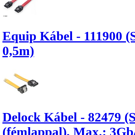
Equip Kábel - 111900 (
0,5m)
Delock Kábel - 82479 (SA
(fémlappal), Max.: 3Gb/