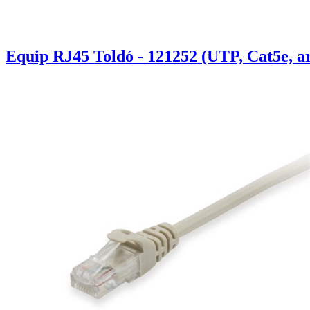
Equip RJ45 Toldó - 121252 (UTP, Cat5e, a