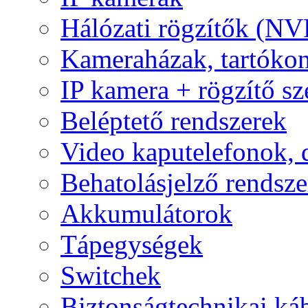
Hálózati rögzítők (NV
Kameraházak, tartóko
IP kamera + rögzítő sz
Beléptető rendszerek
Video kaputelefonok,
Behatolásjelző rendsze
Akkumulátorok
Tápegységek
Switchek
Biztonságtechnikai ká