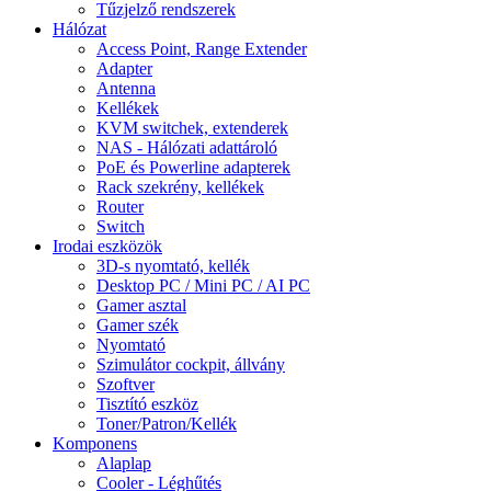
Tűzjelző rendszerek
Hálózat
Access Point, Range Extender
Adapter
Antenna
Kellékek
KVM switchek, extenderek
NAS - Hálózati adattároló
PoE és Powerline adapterek
Rack szekrény, kellékek
Router
Switch
Irodai eszközök
3D-s nyomtató, kellék
Desktop PC / Mini PC / AI PC
Gamer asztal
Gamer szék
Nyomtató
Szimulátor cockpit, állvány
Szoftver
Tisztító eszköz
Toner/Patron/Kellék
Komponens
Alaplap
Cooler - Léghűtés