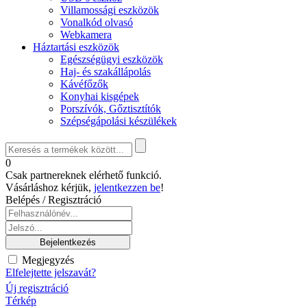
Villamossági eszközök
Vonalkód olvasó
Webkamera
Háztartási eszközök
Egészségügyi eszközök
Haj- és szakállápolás
Kávéfőzők
Konyhai kisgépek
Porszívók, Gőztisztítók
Szépségápolási készülékek
0
Csak partnereknek elérhető funkció.
Vásárláshoz kérjük,
jelentkezzen be
!
Belépés / Regisztráció
Megjegyzés
Elfelejtette jelszavát?
Új regisztráció
Térkép