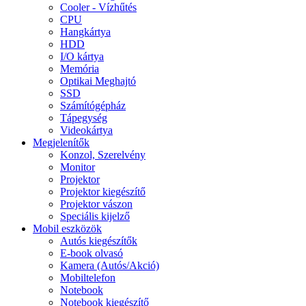
Cooler - Vízhűtés
CPU
Hangkártya
HDD
I/O kártya
Memória
Optikai Meghajtó
SSD
Számítógépház
Tápegység
Videokártya
Megjelenítők
Konzol, Szerelvény
Monitor
Projektor
Projektor kiegészítő
Projektor vászon
Speciális kijelző
Mobil eszközök
Autós kiegészítők
E-book olvasó
Kamera (Autós/Akció)
Mobiltelefon
Notebook
Notebook kiegészítő