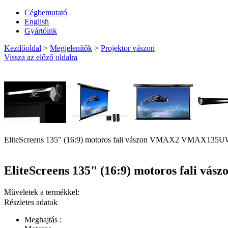
Cégbemutató
English
Gyártóink
Kezdőoldal
>
Megjelenítők
>
Projektor vászon
Vissza az előző oldalra
EliteScreens 135" (16:9) motoros fali vászon VMAX2 VMAX135UW
EliteScreens 135" (16:9) motoros fali 
Műveletek a termékkel:
Részletes adatok
Meghajtás :