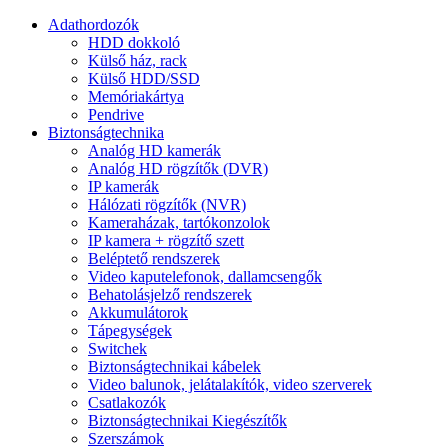
Adathordozók
HDD dokkoló
Külső ház, rack
Külső HDD/SSD
Memóriakártya
Pendrive
Biztonságtechnika
Analóg HD kamerák
Analóg HD rögzítők (DVR)
IP kamerák
Hálózati rögzítők (NVR)
Kameraházak, tartókonzolok
IP kamera + rögzítő szett
Beléptető rendszerek
Video kaputelefonok, dallamcsengők
Behatolásjelző rendszerek
Akkumulátorok
Tápegységek
Switchek
Biztonságtechnikai kábelek
Video balunok, jelátalakítók, video szerverek
Csatlakozók
Biztonságtechnikai Kiegészítők
Szerszámok