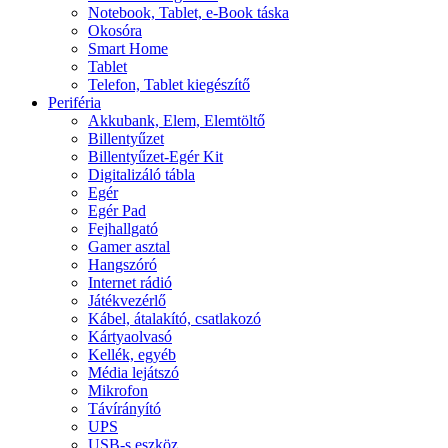
Notebook, Tablet, e-Book táska
Okosóra
Smart Home
Tablet
Telefon, Tablet kiegészítő
Periféria
Akkubank, Elem, Elemtöltő
Billentyűzet
Billentyűzet-Egér Kit
Digitalizáló tábla
Egér
Egér Pad
Fejhallgató
Gamer asztal
Hangszóró
Internet rádió
Játékvezérlő
Kábel, átalakító, csatlakozó
Kártyaolvasó
Kellék, egyéb
Média lejátszó
Mikrofon
Távírányító
UPS
USB-s eszköz