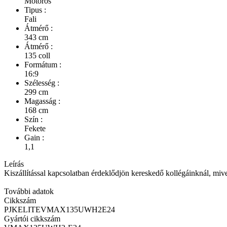
Motoros
Tipus :
Fali
Átmérő :
343 cm
Átmérő :
135 coll
Formátum :
16:9
Szélesség :
299 cm
Magasság :
168 cm
Szín :
Fekete
Gain :
1,1
Leírás
Kiszállítással kapcsolatban érdeklődjön kereskedő kollégáinknál, mivel ki
További adatok
Cikkszám
PJKELITEVMAX135UWH2E24
Gyártói cikkszám