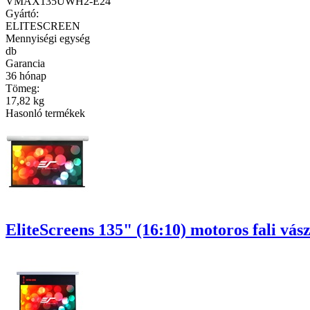
VMAX135UWH2-E24
Gyártó:
ELITESCREEN
Mennyiségi egység
db
Garancia
36 hónap
Tömeg:
17,82 kg
Hasonló termékek
EliteScreens 135" (16:10) motoros fali v