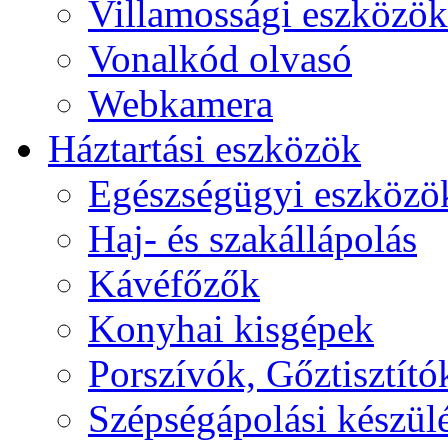
Villamossági eszközök
Vonalkód olvasó
Webkamera
Háztartási eszközök
Egészségügyi eszközö
Haj- és szakállápolás
Kávéfőzők
Konyhai kisgépek
Porszívók, Gőztisztító
Szépségápolási készül