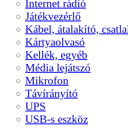
Internet rádió
Játékvezérlő
Kábel, átalakító, csatl
Kártyaolvasó
Kellék, egyéb
Média lejátszó
Mikrofon
Távírányító
UPS
USB-s eszköz