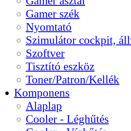
Gamer asztal
Gamer szék
Nyomtató
Szimulátor cockpit, ál
Szoftver
Tisztító eszköz
Toner/Patron/Kellék
Komponens
Alaplap
Cooler - Léghűtés