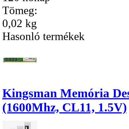
Tömeg:
0,02 kg
Hasonló termékek
Kingsman Memória De
(1600Mhz, CL11, 1.5V)