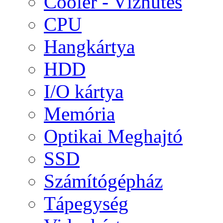
Cooler - Vízhűtés
CPU
Hangkártya
HDD
I/O kártya
Memória
Optikai Meghajtó
SSD
Számítógépház
Tápegység