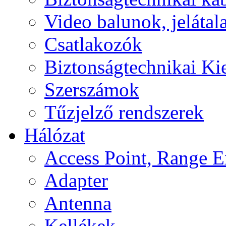
Video balunok, jelátal
Csatlakozók
Biztonságtechnikai Ki
Szerszámok
Tűzjelző rendszerek
Hálózat
Access Point, Range E
Adapter
Antenna
Kellékek