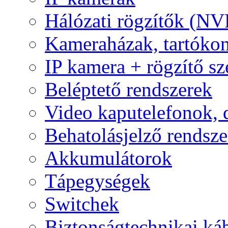
Hálózati rögzítők (NV
Kameraházak, tartóko
IP kamera + rögzítő sz
Beléptető rendszerek
Video kaputelefonok,
Behatolásjelző rendsze
Akkumulátorok
Tápegységek
Switchek
Biztonságtechnikai ká