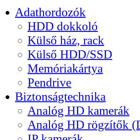
Adathordozók
HDD dokkoló
Külső ház, rack
Külső HDD/SSD
Memóriakártya
Pendrive
Biztonságtechnika
Analóg HD kamerák
Analóg HD rögzítők 
IP kamerák