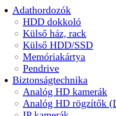
Adathordozók
HDD dokkoló
Külső ház, rack
Külső HDD/SSD
Memóriakártya
Pendrive
Biztonságtechnika
Analóg HD kamerák
Analóg HD rögzítők 
IP kamerák