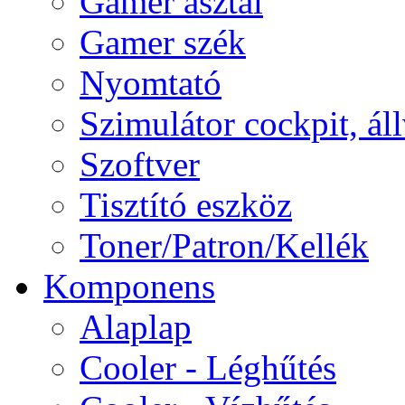
Gamer asztal
Gamer szék
Nyomtató
Szimulátor cockpit, ál
Szoftver
Tisztító eszköz
Toner/Patron/Kellék
Komponens
Alaplap
Cooler - Léghűtés