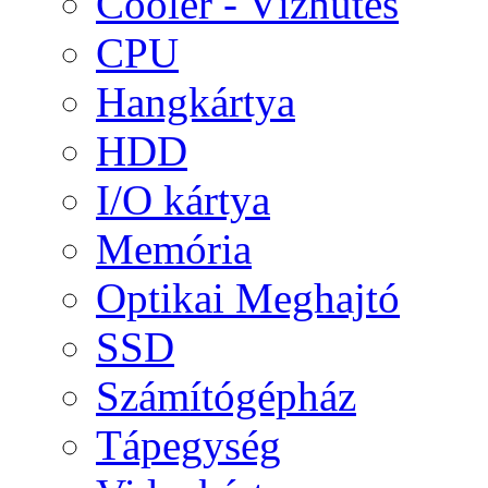
Cooler - Vízhűtés
CPU
Hangkártya
HDD
I/O kártya
Memória
Optikai Meghajtó
SSD
Számítógépház
Tápegység