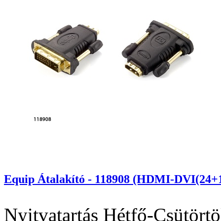
Equip Átalakító - 118908 (HDMI-DVI(24+1)
Nyitvatartás
Hétfő-Csütörtö