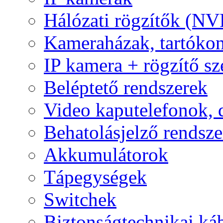
Hálózati rögzítők (NV
Kameraházak, tartóko
IP kamera + rögzítő sz
Beléptető rendszerek
Video kaputelefonok,
Behatolásjelző rendsze
Akkumulátorok
Tápegységek
Switchek
Biztonságtechnikai ká