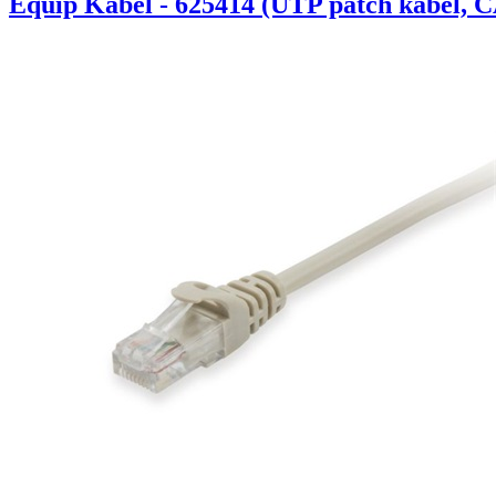
Equip Kábel - 625414 (UTP patch kábel, C