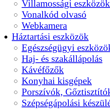
Villamossági eszközök
Vonalkód olvasó
Webkamera
Háztartási eszközök
Egészségügyi eszközö
Haj- és szakállápolás
Kávéfőzők
Konyhai kisgépek
Porszívók, Gőztisztító
Szépségápolási készül