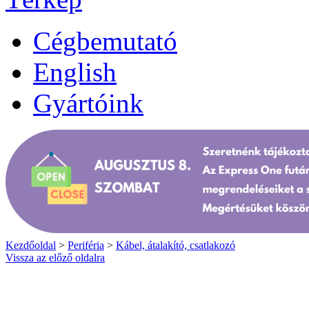
Cégbemutató
English
Gyártóink
Kezdőoldal
>
Periféria
>
Kábel, átalakító, csatlakozó
Vissza az előző oldalra