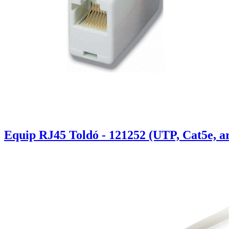
Equip RJ45 Toldó - 121252 (UTP, Cat5e, a