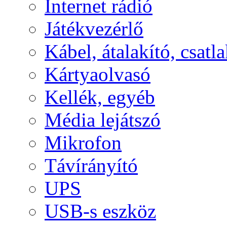
Internet rádió
Játékvezérlő
Kábel, átalakító, csatl
Kártyaolvasó
Kellék, egyéb
Média lejátszó
Mikrofon
Távírányító
UPS
USB-s eszköz