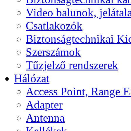
Video balunok, jelátal
Csatlakozók
Biztonságtechnikai Ki
Szerszámok
Tűzjelző rendszerek
Hálózat
Access Point, Range E
Adapter
Antenna
Kellékek