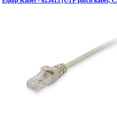
Equip Kábel - 625413 (UTP patch kábel, C