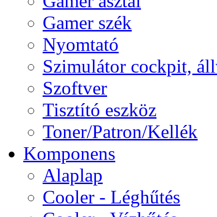
Gamer asztal
Gamer szék
Nyomtató
Szimulátor cockpit, ál
Szoftver
Tisztító eszköz
Toner/Patron/Kellék
Komponens
Alaplap
Cooler - Léghűtés