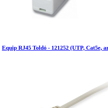
Equip RJ45 Toldó - 121252 (UTP, Cat5e, a