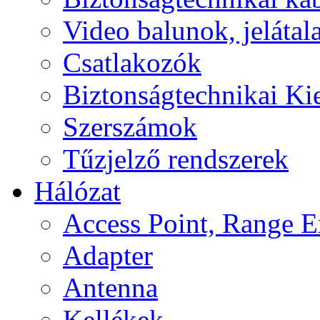
Video balunok, jelátal
Csatlakozók
Biztonságtechnikai Ki
Szerszámok
Tűzjelző rendszerek
Hálózat
Access Point, Range E
Adapter
Antenna
Kellékek