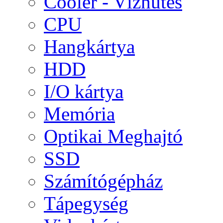
Cooler - Vízhűtés
CPU
Hangkártya
HDD
I/O kártya
Memória
Optikai Meghajtó
SSD
Számítógépház
Tápegység