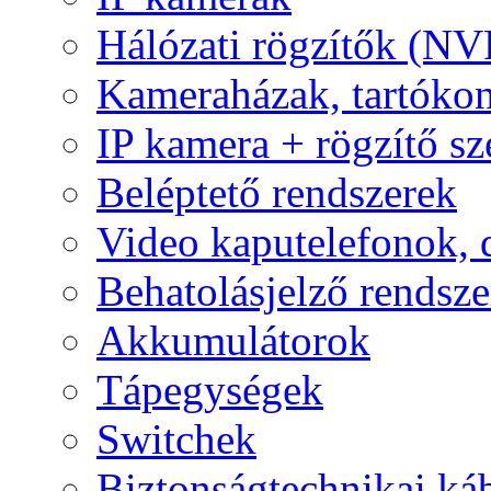
Hálózati rögzítők (NV
Kameraházak, tartóko
IP kamera + rögzítő sz
Beléptető rendszerek
Video kaputelefonok,
Behatolásjelző rendsze
Akkumulátorok
Tápegységek
Switchek
Biztonságtechnikai ká