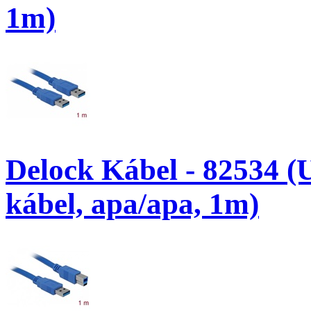
1m)
Delock Kábel - 82534 (
kábel, apa/apa, 1m)