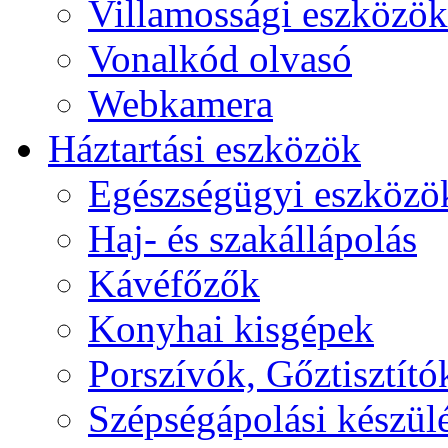
Villamossági eszközök
Vonalkód olvasó
Webkamera
Háztartási eszközök
Egészségügyi eszközö
Haj- és szakállápolás
Kávéfőzők
Konyhai kisgépek
Porszívók, Gőztisztító
Szépségápolási készül