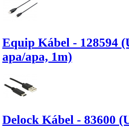
Equip Kábel - 128594 (
apa/apa, 1m)
Delock Kábel - 83600 (