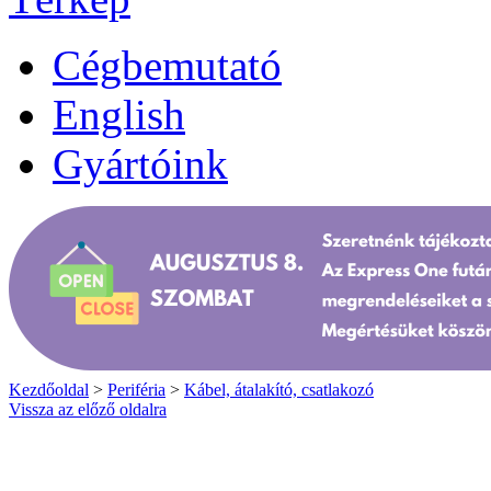
Cégbemutató
English
Gyártóink
Kezdőoldal
>
Periféria
>
Kábel, átalakító, csatlakozó
Vissza az előző oldalra