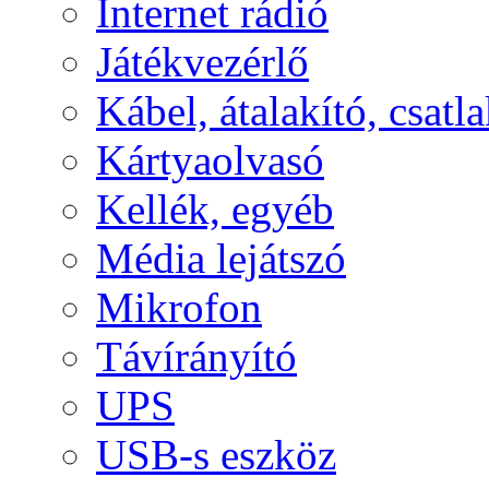
Internet rádió
Játékvezérlő
Kábel, átalakító, csatl
Kártyaolvasó
Kellék, egyéb
Média lejátszó
Mikrofon
Távírányító
UPS
USB-s eszköz