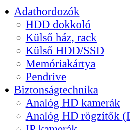
Adathordozók
HDD dokkoló
Külső ház, rack
Külső HDD/SSD
Memóriakártya
Pendrive
Biztonságtechnika
Analóg HD kamerák
Analóg HD rögzítők 
IP kamerák