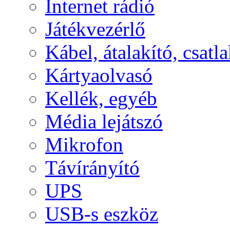
Internet rádió
Játékvezérlő
Kábel, átalakító, csatl
Kártyaolvasó
Kellék, egyéb
Média lejátszó
Mikrofon
Távírányító
UPS
USB-s eszköz