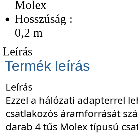
Molex
Hosszúság :
0,2 m
Leírás
Termék leírás
Leírás
Ezzel a hálózati adapterrel l
csatlakozós áramforrását szá
darab 4 tűs Molex típusú csa