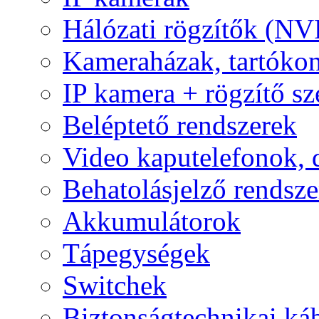
Hálózati rögzítők (NV
Kameraházak, tartóko
IP kamera + rögzítő sz
Beléptető rendszerek
Video kaputelefonok,
Behatolásjelző rendsze
Akkumulátorok
Tápegységek
Switchek
Biztonságtechnikai ká