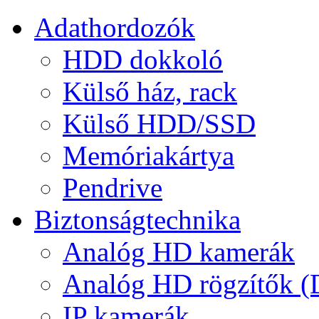
Adathordozók
HDD dokkoló
Külső ház, rack
Külső HDD/SSD
Memóriakártya
Pendrive
Biztonságtechnika
Analóg HD kamerák
Analóg HD rögzítők 
IP kamerák