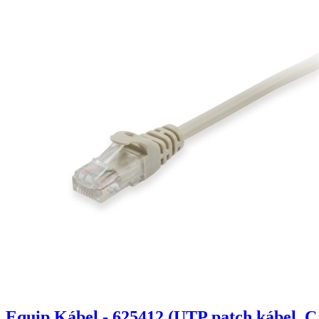
Equip Kábel - 625412 (UTP patch kábel, C