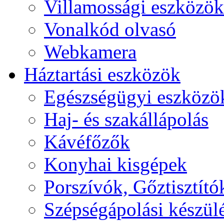
Villamossági eszközök
Vonalkód olvasó
Webkamera
Háztartási eszközök
Egészségügyi eszközö
Haj- és szakállápolás
Kávéfőzők
Konyhai kisgépek
Porszívók, Gőztisztító
Szépségápolási készül