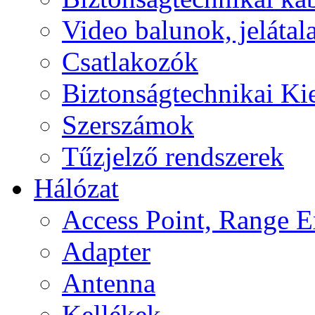
Video balunok, jelátal
Csatlakozók
Biztonságtechnikai Ki
Szerszámok
Tűzjelző rendszerek
Hálózat
Access Point, Range E
Adapter
Antenna
Kellékek