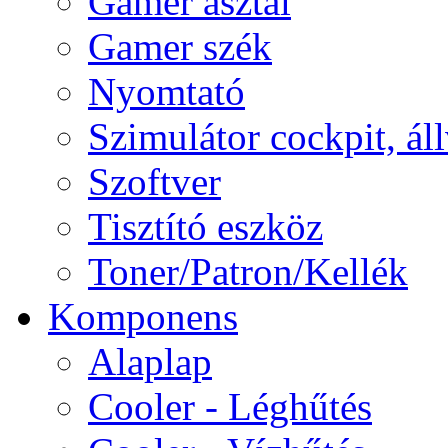
Gamer asztal
Gamer szék
Nyomtató
Szimulátor cockpit, ál
Szoftver
Tisztító eszköz
Toner/Patron/Kellék
Komponens
Alaplap
Cooler - Léghűtés