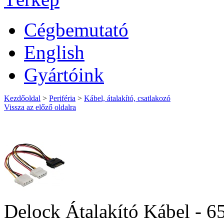
Cégbemutató
English
Gyártóink
Kezdőoldal
>
Periféria
>
Kábel, átalakító, csatlakozó
Vissza az előző oldalra
Delock Átalakító Kábel - 6