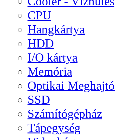
Cooler - Vízhűtés
CPU
Hangkártya
HDD
I/O kártya
Memória
Optikai Meghajtó
SSD
Számítógépház
Tápegység