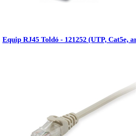
Equip RJ45 Toldó - 121252 (UTP, Cat5e, a