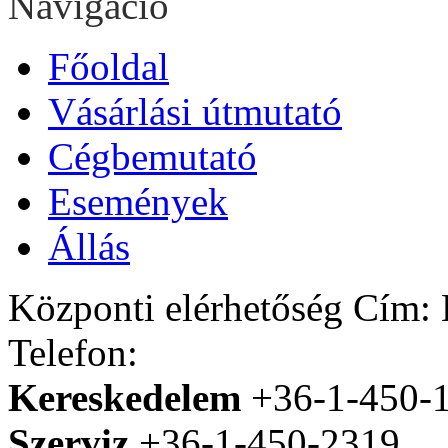
Navigáció
Főoldal
Vásárlási útmutató
Cégbemutató
Események
Állás
Központi elérhetőség
Cím: H
Telefon:
Kereskedelem
+36-1-450-
Szerviz
+36-1-450-2319