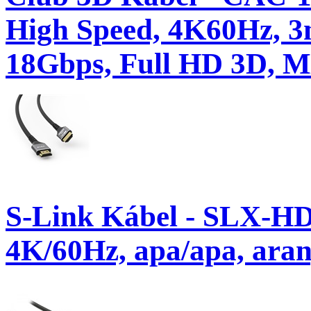
High Speed, 4K60Hz, 3
18Gbps, Full HD 3D, 
S-Link Kábel - SLX-H
4K/60Hz, apa/apa, aran