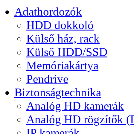
Adathordozók
HDD dokkoló
Külső ház, rack
Külső HDD/SSD
Memóriakártya
Pendrive
Biztonságtechnika
Analóg HD kamerák
Analóg HD rögzítők 
IP kamerák