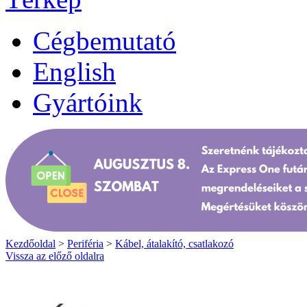
Cégbemutató
English
Gyártóink
Kezdőoldal
>
Periféria
>
Kábel, átalakító, csatlakozó
Vissza az előző oldalra