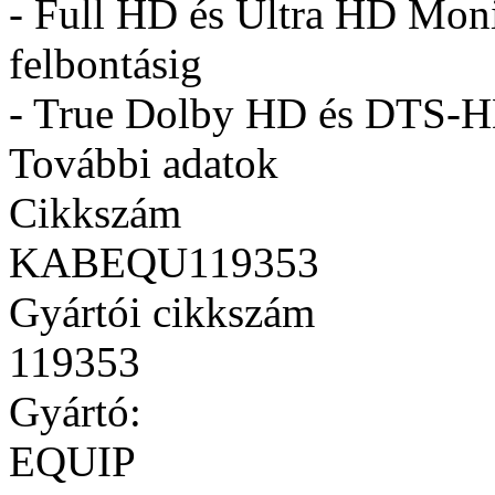
- Full HD és Ultra HD Mon
felbontásig
- True Dolby HD és DTS-HD
További adatok
Cikkszám
KABEQU119353
Gyártói cikkszám
119353
Gyártó:
EQUIP