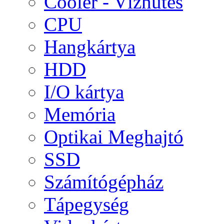
Cooler - Vízhűtés
CPU
Hangkártya
HDD
I/O kártya
Memória
Optikai Meghajtó
SSD
Számítógépház
Tápegység