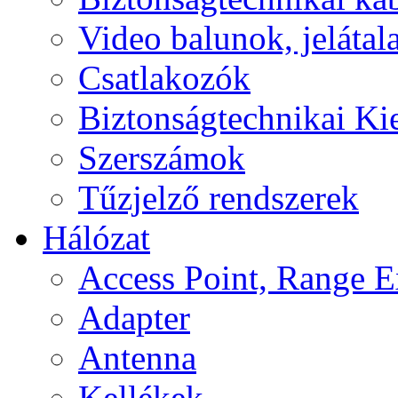
Video balunok, jelátal
Csatlakozók
Biztonságtechnikai Ki
Szerszámok
Tűzjelző rendszerek
Hálózat
Access Point, Range E
Adapter
Antenna
Kellékek