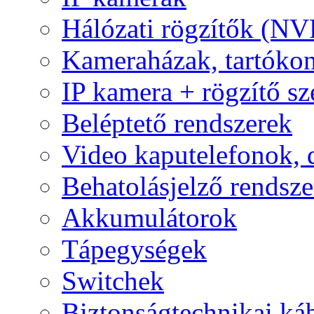
Hálózati rögzítők (NV
Kameraházak, tartóko
IP kamera + rögzítő sz
Beléptető rendszerek
Video kaputelefonok,
Behatolásjelző rendsze
Akkumulátorok
Tápegységek
Switchek
Biztonságtechnikai ká