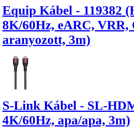
Equip Kábel - 119382 (
8K/60Hz, eARC, VRR,
aranyozott, 3m)
S-Link Kábel - SL-HD
4K/60Hz, apa/apa, 3m)