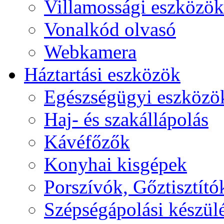
Villamossági eszközök
Vonalkód olvasó
Webkamera
Háztartási eszközök
Egészségügyi eszközö
Haj- és szakállápolás
Kávéfőzők
Konyhai kisgépek
Porszívók, Gőztisztító
Szépségápolási készül