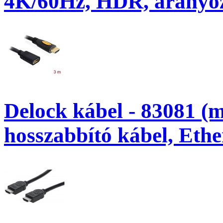
4K/60Hz, HDR, aranyoz
Delock kábel - 83081 
hosszabbító kábel, Ether