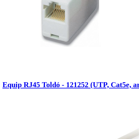
Equip RJ45 Toldó - 121252 (UTP, Cat5e, a