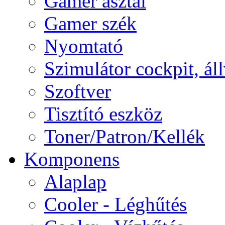
Gamer asztal
Gamer szék
Nyomtató
Szimulátor cockpit, ál
Szoftver
Tisztító eszköz
Toner/Patron/Kellék
Komponens
Alaplap
Cooler - Léghűtés