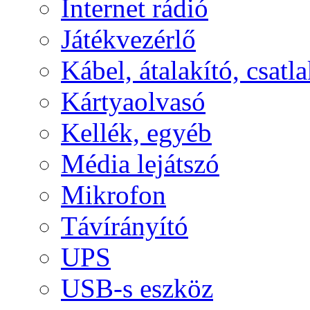
Internet rádió
Játékvezérlő
Kábel, átalakító, csatl
Kártyaolvasó
Kellék, egyéb
Média lejátszó
Mikrofon
Távírányító
UPS
USB-s eszköz