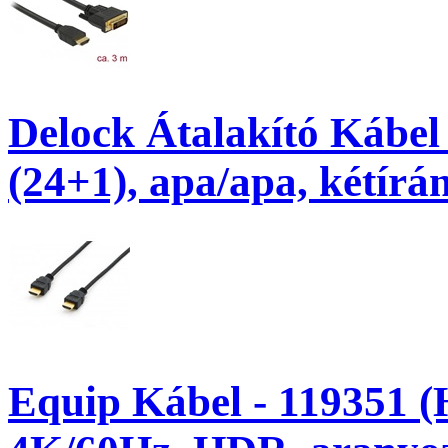
Delock Átalakító Kábel
(24+1), apa/apa, kétírá
Equip Kábel - 119351 (