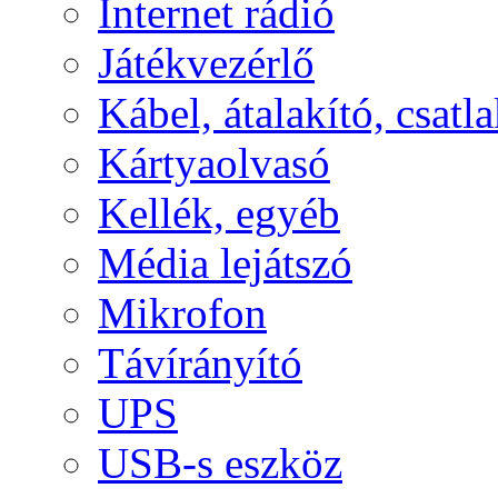
Internet rádió
Játékvezérlő
Kábel, átalakító, csatl
Kártyaolvasó
Kellék, egyéb
Média lejátszó
Mikrofon
Távírányító
UPS
USB-s eszköz