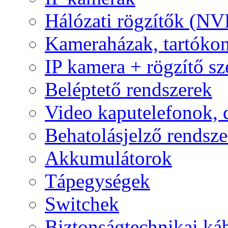
Hálózati rögzítők (NV
Kameraházak, tartóko
IP kamera + rögzítő sz
Beléptető rendszerek
Video kaputelefonok,
Behatolásjelző rendsze
Akkumulátorok
Tápegységek
Switchek
Biztonságtechnikai ká