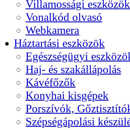
Villamossági eszközök
Vonalkód olvasó
Webkamera
Háztartási eszközök
Egészségügyi eszközö
Haj- és szakállápolás
Kávéfőzők
Konyhai kisgépek
Porszívók, Gőztisztító
Szépségápolási készül