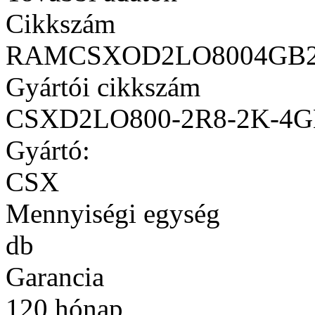
Cikkszám
RAMCSXOD2LO8004GB2
Gyártói cikkszám
CSXD2LO800-2R8-2K-4
Gyártó:
CSX
Mennyiségi egység
db
Garancia
120 hónap