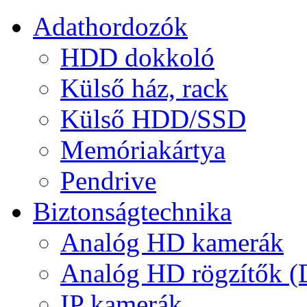
Adathordozók
HDD dokkoló
Külső ház, rack
Külső HDD/SSD
Memóriakártya
Pendrive
Biztonságtechnika
Analóg HD kamerák
Analóg HD rögzítők 
IP kamerák