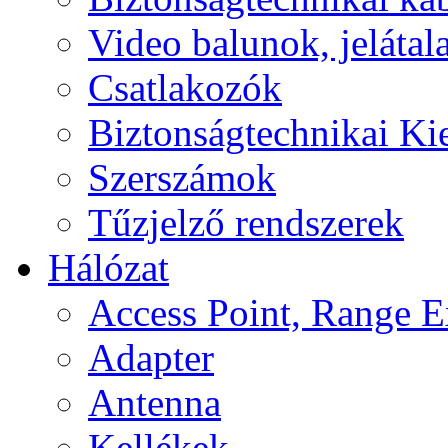
Video balunok, jelátal
Csatlakozók
Biztonságtechnikai Ki
Szerszámok
Tűzjelző rendszerek
Hálózat
Access Point, Range E
Adapter
Antenna
Kellékek