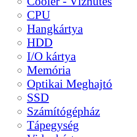
Cooler - Vízhűtés
CPU
Hangkártya
HDD
I/O kártya
Memória
Optikai Meghajtó
SSD
Számítógépház
Tápegység