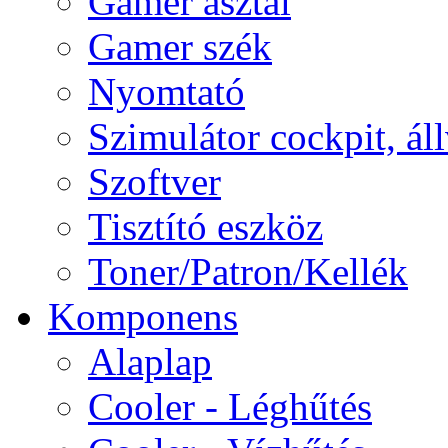
Gamer asztal
Gamer szék
Nyomtató
Szimulátor cockpit, ál
Szoftver
Tisztító eszköz
Toner/Patron/Kellék
Komponens
Alaplap
Cooler - Léghűtés