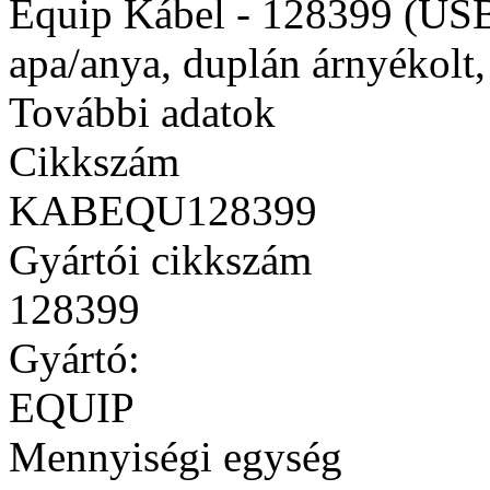
Equip Kábel - 128399 (USB
apa/anya, duplán árnyékolt
További adatok
Cikkszám
KABEQU128399
Gyártói cikkszám
128399
Gyártó:
EQUIP
Mennyiségi egység