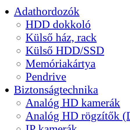
Adathordozók
HDD dokkoló
Külső ház, rack
Külső HDD/SSD
Memóriakártya
Pendrive
Biztonságtechnika
Analóg HD kamerák
Analóg HD rögzítők 
IP kamerák