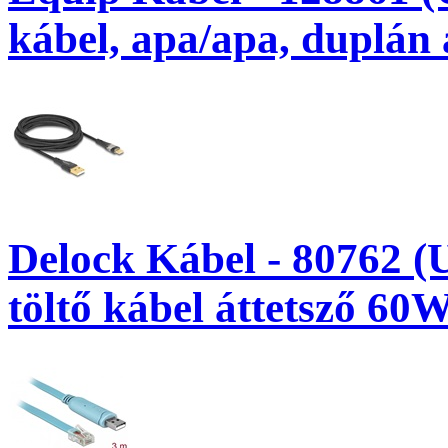
kábel, apa/apa, duplán 
Delock Kábel - 80762 (
töltő kábel áttetsző 60W