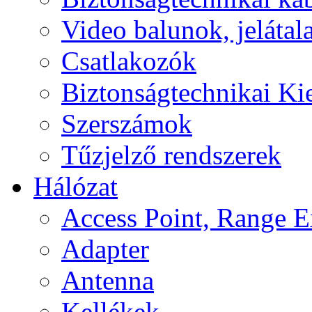
Video balunok, jelátal
Csatlakozók
Biztonságtechnikai Ki
Szerszámok
Tűzjelző rendszerek
Hálózat
Access Point, Range E
Adapter
Antenna
Kellékek