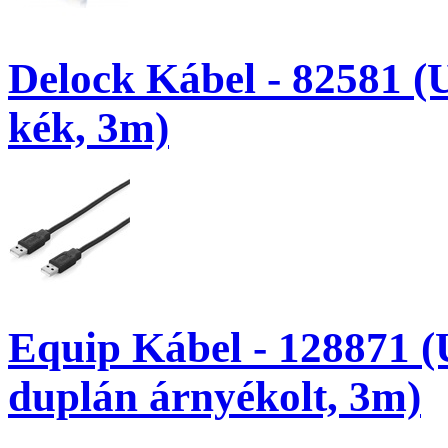
Delock Kábel - 82581 (
kék, 3m)
Equip Kábel - 128871 (
duplán árnyékolt, 3m)