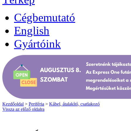
Cégbemutató
English
Gyártóink
Kezdőoldal
>
Periféria
>
Kábel, átalakító, csatlakozó
Vissza az előző oldalra