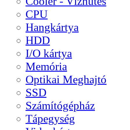
Cooler - Vízhűtés
CPU
Hangkártya
HDD
I/O kártya
Memória
Optikai Meghajtó
SSD
Számítógépház
Tápegység