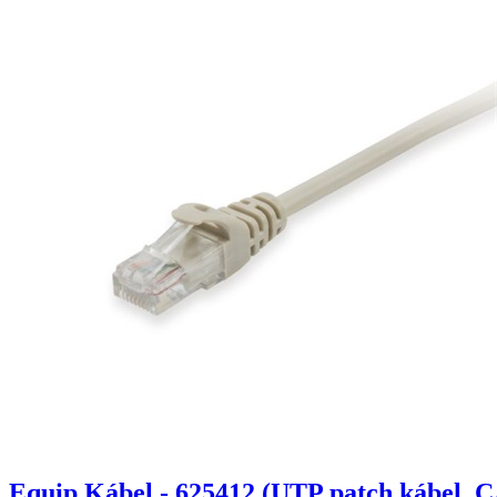
Equip Kábel - 625412 (UTP patch kábel, C