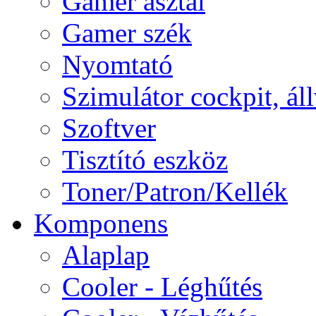
Gamer asztal
Gamer szék
Nyomtató
Szimulátor cockpit, ál
Szoftver
Tisztító eszköz
Toner/Patron/Kellék
Komponens
Alaplap
Cooler - Léghűtés