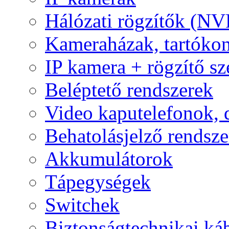
Hálózati rögzítők (NV
Kameraházak, tartóko
IP kamera + rögzítő sz
Beléptető rendszerek
Video kaputelefonok,
Behatolásjelző rendsze
Akkumulátorok
Tápegységek
Switchek
Biztonságtechnikai ká