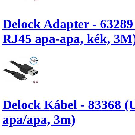
Delock Adapter - 63289
RJ45 apa-apa, kék, 3M
Delock Kábel - 83368 (
apa/apa, 3m)