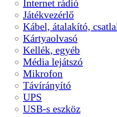
Internet rádió
Játékvezérlő
Kábel, átalakító, csatl
Kártyaolvasó
Kellék, egyéb
Média lejátszó
Mikrofon
Távírányító
UPS
USB-s eszköz