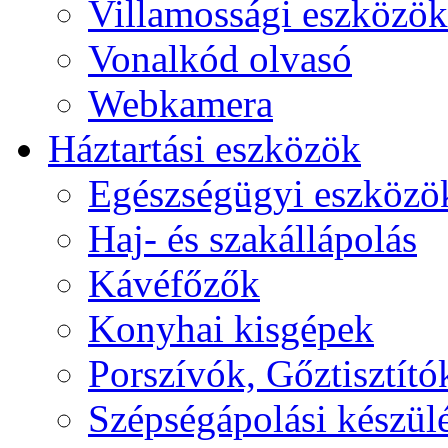
Villamossági eszközök
Vonalkód olvasó
Webkamera
Háztartási eszközök
Egészségügyi eszközö
Haj- és szakállápolás
Kávéfőzők
Konyhai kisgépek
Porszívók, Gőztisztító
Szépségápolási készül