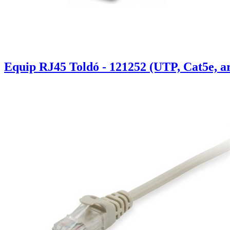
Equip RJ45 Toldó - 121252 (UTP, Cat5e, a