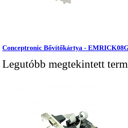
Conceptronic Bővítőkártya - EMRICK08G (P
Legutóbb megtekintett ter