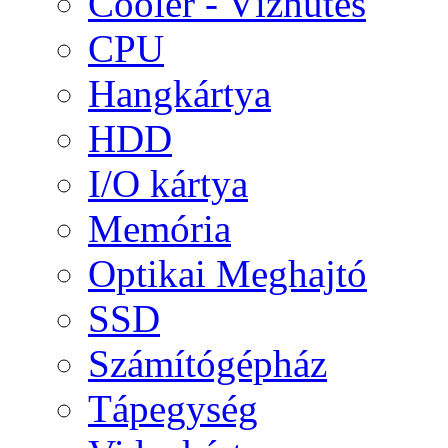
Cooler - Vízhűtés
CPU
Hangkártya
HDD
I/O kártya
Memória
Optikai Meghajtó
SSD
Számítógépház
Tápegység