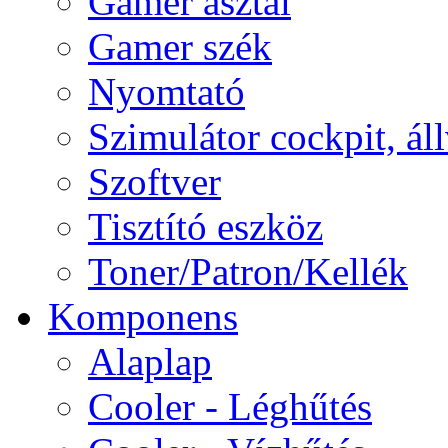
Gamer asztal
Gamer szék
Nyomtató
Szimulátor cockpit, ál
Szoftver
Tisztító eszköz
Toner/Patron/Kellék
Komponens
Alaplap
Cooler - Léghűtés