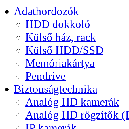
Adathordozók
HDD dokkoló
Külső ház, rack
Külső HDD/SSD
Memóriakártya
Pendrive
Biztonságtechnika
Analóg HD kamerák
Analóg HD rögzítők 
IP kamerák