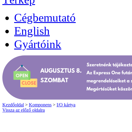
Cégbemutató
English
Gyártóink
Kezdőoldal
>
Komponens
>
I/O kártya
Vissza az előző oldalra