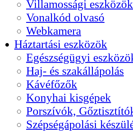
Villamossági eszközök
Vonalkód olvasó
Webkamera
Háztartási eszközök
Egészségügyi eszközö
Haj- és szakállápolás
Kávéfőzők
Konyhai kisgépek
Porszívók, Gőztisztító
Szépségápolási készül