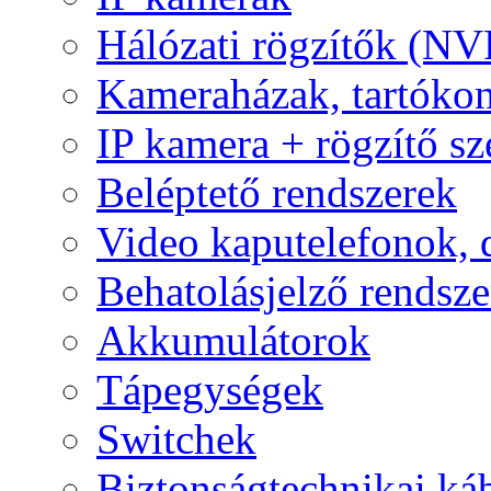
Hálózati rögzítők (NV
Kameraházak, tartóko
IP kamera + rögzítő sz
Beléptető rendszerek
Video kaputelefonok,
Behatolásjelző rendsze
Akkumulátorok
Tápegységek
Switchek
Biztonságtechnikai ká