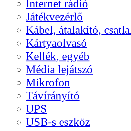
Internet rádió
Játékvezérlő
Kábel, átalakító, csatl
Kártyaolvasó
Kellék, egyéb
Média lejátszó
Mikrofon
Távírányító
UPS
USB-s eszköz