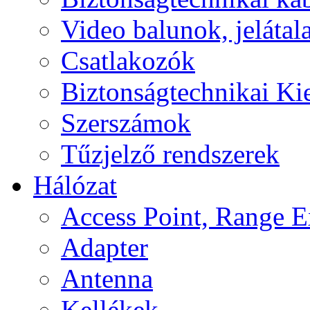
Video balunok, jelátal
Csatlakozók
Biztonságtechnikai Ki
Szerszámok
Tűzjelző rendszerek
Hálózat
Access Point, Range E
Adapter
Antenna
Kellékek