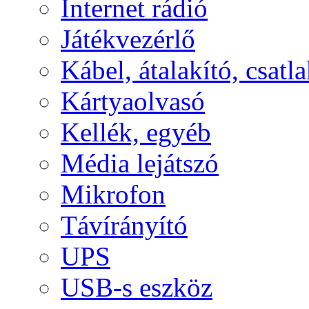
Internet rádió
Játékvezérlő
Kábel, átalakító, csatl
Kártyaolvasó
Kellék, egyéb
Média lejátszó
Mikrofon
Távírányító
UPS
USB-s eszköz