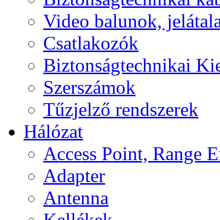
Video balunok, jelátal
Csatlakozók
Biztonságtechnikai Ki
Szerszámok
Tűzjelző rendszerek
Hálózat
Access Point, Range E
Adapter
Antenna
Kellékek