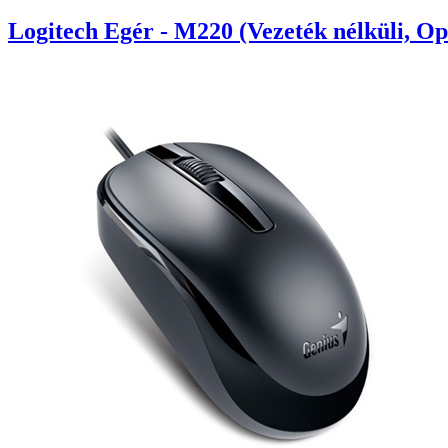
Logitech Egér - M220 (Vezeték nélküli, Op