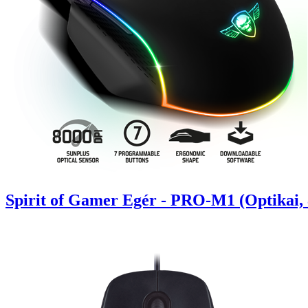
Spirit of Gamer Egér - PRO-M1 (Optikai, 