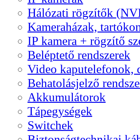
Hálózati rögzítők (NV
Kameraházak, tartóko
IP kamera + rögzítő sz
Beléptető rendszerek
Video kaputelefonok,
Behatolásjelző rendsze
Akkumulátorok
Tápegységek
Switchek
Biztonságtechnikai ká