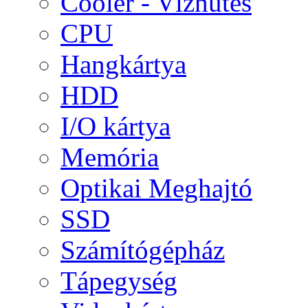
Cooler - Vízhűtés
CPU
Hangkártya
HDD
I/O kártya
Memória
Optikai Meghajtó
SSD
Számítógépház
Tápegység