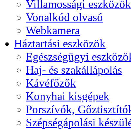
Villamossági eszközök
Vonalkód olvasó
Webkamera
Háztartási eszközök
Egészségügyi eszközö
Haj- és szakállápolás
Kávéfőzők
Konyhai kisgépek
Porszívók, Gőztisztító
Szépségápolási készül