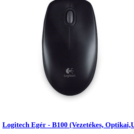
Logitech Egér - B100 (Vezetékes, Optikai