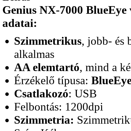
Genius NX-7000 BlueEye ve
adatai:
Szimmetrikus
, jobb- és
alkalmas
AA elemtartó
, mind a ké
Érzékelő típusa:
BlueEy
Csatlakozó
: USB
Felbontás: 1200dpi
Szimmetria:
Szimmetrik