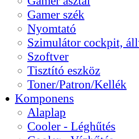
Gamer asztal
Gamer szék
Nyomtató
Szimulátor cockpit, ál
Szoftver
Tisztító eszköz
Toner/Patron/Kellék
Komponens
Alaplap
Cooler - Léghűtés