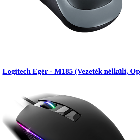
Logitech Egér - M185 (Vezeték nélküli, Op