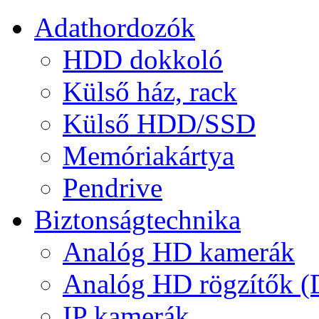
Adathordozók
HDD dokkoló
Külső ház, rack
Külső HDD/SSD
Memóriakártya
Pendrive
Biztonságtechnika
Analóg HD kamerák
Analóg HD rögzítők 
IP kamerák