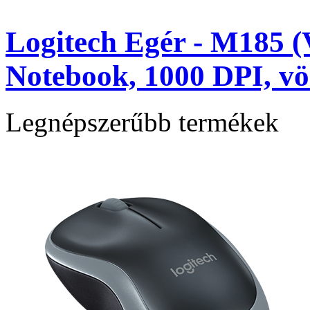
Logitech Egér - M185 (V
Notebook, 1000 DPI, vö
Legnépszerűbb termékek