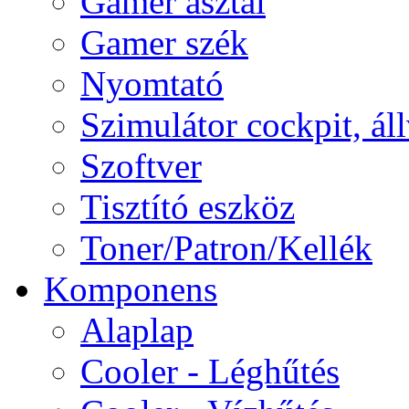
Gamer asztal
Gamer szék
Nyomtató
Szimulátor cockpit, ál
Szoftver
Tisztító eszköz
Toner/Patron/Kellék
Komponens
Alaplap
Cooler - Léghűtés