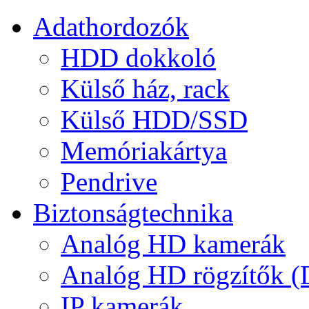
Adathordozók
HDD dokkoló
Külső ház, rack
Külső HDD/SSD
Memóriakártya
Pendrive
Biztonságtechnika
Analóg HD kamerák
Analóg HD rögzítők 
IP kamerák