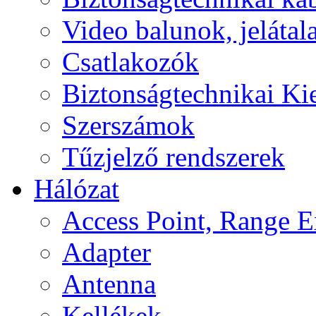
Video balunok, jelátal
Csatlakozók
Biztonságtechnikai Ki
Szerszámok
Tűzjelző rendszerek
Hálózat
Access Point, Range E
Adapter
Antenna
Kellékek