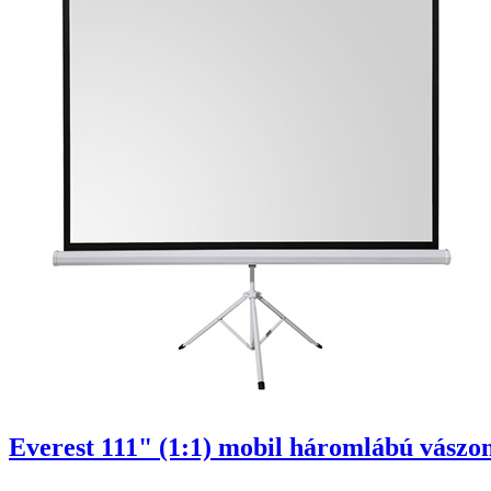
Everest 111" (1:1) mobil háromlábú vászon