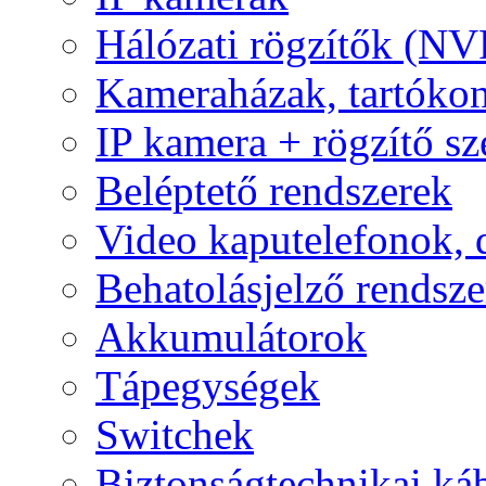
Hálózati rögzítők (NV
Kameraházak, tartóko
IP kamera + rögzítő sz
Beléptető rendszerek
Video kaputelefonok,
Behatolásjelző rendsze
Akkumulátorok
Tápegységek
Switchek
Biztonságtechnikai ká