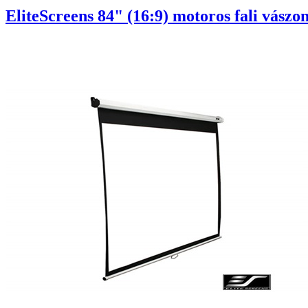
EliteScreens 84" (16:9) motoros fali vász