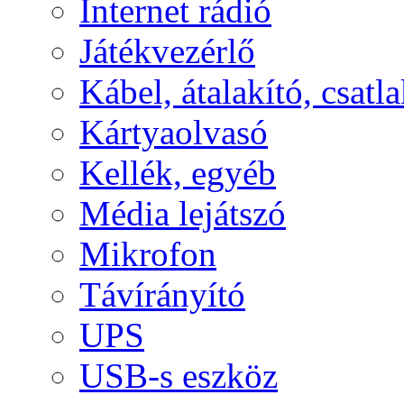
Internet rádió
Játékvezérlő
Kábel, átalakító, csatl
Kártyaolvasó
Kellék, egyéb
Média lejátszó
Mikrofon
Távírányító
UPS
USB-s eszköz