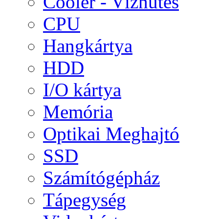
Cooler - Vízhűtés
CPU
Hangkártya
HDD
I/O kártya
Memória
Optikai Meghajtó
SSD
Számítógépház
Tápegység