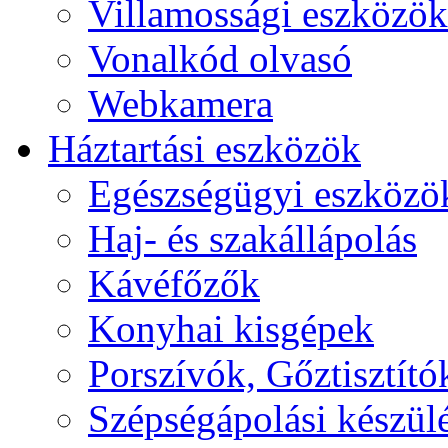
Villamossági eszközök
Vonalkód olvasó
Webkamera
Háztartási eszközök
Egészségügyi eszközö
Haj- és szakállápolás
Kávéfőzők
Konyhai kisgépek
Porszívók, Gőztisztító
Szépségápolási készül