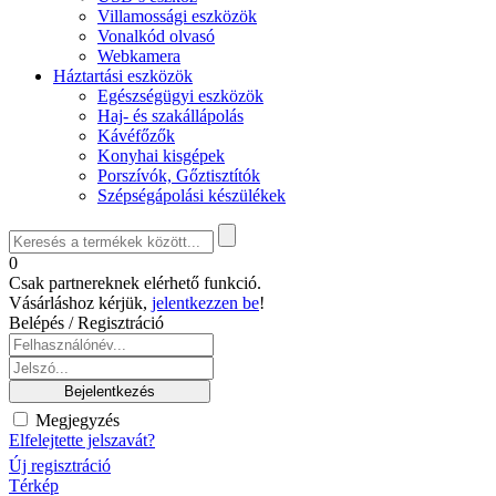
Villamossági eszközök
Vonalkód olvasó
Webkamera
Háztartási eszközök
Egészségügyi eszközök
Haj- és szakállápolás
Kávéfőzők
Konyhai kisgépek
Porszívók, Gőztisztítók
Szépségápolási készülékek
0
Csak partnereknek elérhető funkció.
Vásárláshoz kérjük,
jelentkezzen be
!
Belépés / Regisztráció
Megjegyzés
Elfelejtette jelszavát?
Új regisztráció
Térkép