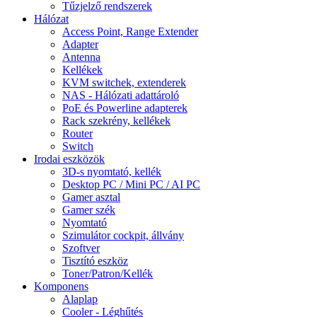
Tűzjelző rendszerek
Hálózat
Access Point, Range Extender
Adapter
Antenna
Kellékek
KVM switchek, extenderek
NAS - Hálózati adattároló
PoE és Powerline adapterek
Rack szekrény, kellékek
Router
Switch
Irodai eszközök
3D-s nyomtató, kellék
Desktop PC / Mini PC / AI PC
Gamer asztal
Gamer szék
Nyomtató
Szimulátor cockpit, állvány
Szoftver
Tisztító eszköz
Toner/Patron/Kellék
Komponens
Alaplap
Cooler - Léghűtés