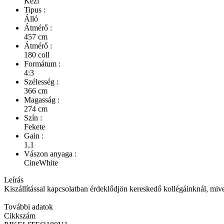
Kézi
Tipus :
Álló
Átmérő :
457 cm
Átmérő :
180 coll
Formátum :
4:3
Szélesség :
366 cm
Magasság :
274 cm
Szín :
Fekete
Gain :
1,1
Vászon anyaga :
CineWhite
Leírás
Kiszállítással kapcsolatban érdeklődjön kereskedő kollégáinknál, mivel ki
További adatok
Cikkszám