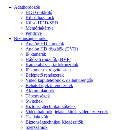
Adathordozók
HDD dokkoló
Külső ház, rack
Külső HDD/SSD
Memóriakártya
Pendrive
Biztonságtechnika
Analóg HD kamerák
Analóg HD rögzítők (DVR)
IP kamerák
Hálózati rögzítők (NVR)
Kameraházak, tartókonzolok
IP kamera + rögzítő szett
Beléptető rendszerek
Video kaputelefonok, dallamcsengők
Behatolásjelző rendszerek
Akkumulátorok
Tápegységek
Switchek
Biztonságtechnikai kábelek
Video balunok, jelátalakítók, video szerverek
Csatlakozók
Biztonságtechnikai Kiegészítők
Szerszámok