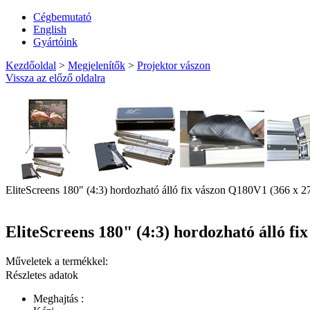
Cégbemutató
English
Gyártóink
Kezdőoldal
>
Megjelenítők
>
Projektor vászon
Vissza az előző oldalra
EliteScreens 180" (4:3) hordozható álló fix vászon Q180V1 (366 x 2
EliteScreens 180" (4:3) hordozható álló fi
Műveletek a termékkel:
Részletes adatok
Meghajtás :