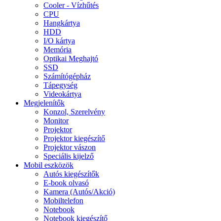
Cooler - Vízhűtés
CPU
Hangkártya
HDD
I/O kártya
Memória
Optikai Meghajtó
SSD
Számítógépház
Tápegység
Videokártya
Megjelenítők
Konzol, Szerelvény
Monitor
Projektor
Projektor kiegészítő
Projektor vászon
Speciális kijelző
Mobil eszközök
Autós kiegészítők
E-book olvasó
Kamera (Autós/Akció)
Mobiltelefon
Notebook
Notebook kiegészítő