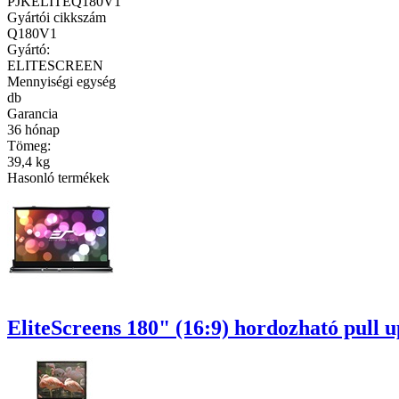
PJKELITEQ180V1
Gyártói cikkszám
Q180V1
Gyártó:
ELITESCREEN
Mennyiségi egység
db
Garancia
36 hónap
Tömeg:
39,4 kg
Hasonló termékek
EliteScreens 180" (16:9) hordozható pull