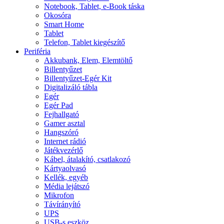
Notebook, Tablet, e-Book táska
Okosóra
Smart Home
Tablet
Telefon, Tablet kiegészítő
Periféria
Akkubank, Elem, Elemtöltő
Billentyűzet
Billentyűzet-Egér Kit
Digitalizáló tábla
Egér
Egér Pad
Fejhallgató
Gamer asztal
Hangszóró
Internet rádió
Játékvezérlő
Kábel, átalakító, csatlakozó
Kártyaolvasó
Kellék, egyéb
Média lejátszó
Mikrofon
Távírányító
UPS
USB-s eszköz