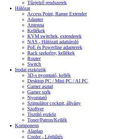
Tűzjelző rendszerek
Hálózat
Access Point, Range Extender
Adapter
Antenna
Kellékek
KVM switchek, extenderek
NAS - Hálózati adattároló
PoE és Powerline adapterek
Rack szekrény, kellékek
Router
Switch
Irodai eszközök
3D-s nyomtató, kellék
Desktop PC / Mini PC / AI PC
Gamer asztal
Gamer szék
Nyomtató
Szimulátor cockpit, állvány
Szoftver
Tisztító eszköz
Toner/Patron/Kellék
Komponens
Alaplap
Cooler - Léghűtés