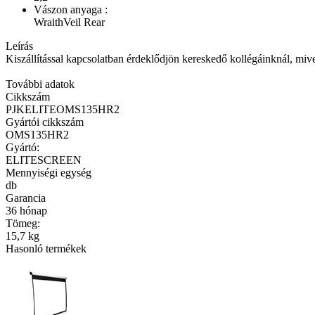
Vászon anyaga :
WraithVeil Rear
Leírás
Kiszállítással kapcsolatban érdeklődjön kereskedő kollégáinknál, mivel ki
További adatok
Cikkszám
PJKELITEOMS135HR2
Gyártói cikkszám
OMS135HR2
Gyártó:
ELITESCREEN
Mennyiségi egység
db
Garancia
36 hónap
Tömeg:
15,7 kg
Hasonló termékek