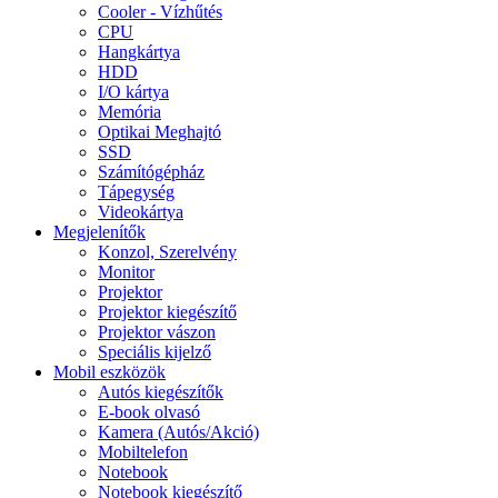
Cooler - Vízhűtés
CPU
Hangkártya
HDD
I/O kártya
Memória
Optikai Meghajtó
SSD
Számítógépház
Tápegység
Videokártya
Megjelenítők
Konzol, Szerelvény
Monitor
Projektor
Projektor kiegészítő
Projektor vászon
Speciális kijelző
Mobil eszközök
Autós kiegészítők
E-book olvasó
Kamera (Autós/Akció)
Mobiltelefon
Notebook
Notebook kiegészítő