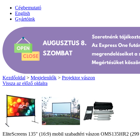
Cégbemutató
English
Gyártóink
Kezdőoldal
>
Megjelenítők
>
Projektor vászon
Vissza az előző oldalra
EliteScreens 135" (16:9) mobil szabadtéri vászon OMS135HR2 (299 x 