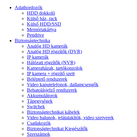
Adathordozók
HDD dokkoló
Külső ház, rack
Külső HDD/SSD
Memóriakártya
Pendrive
Biztonságtechnika
Analóg HD kamerák
Analóg HD rögzítők (DVR)
IP kamerák
Hálózati rögzítők (NVR)
Kameraházak, tartókonzolok
IP kamera + rögzítő szett
Beléptető rendszerek
Video kaputelefonok, dallamcsengők
Behatolásjelző rendszerek
Akkumulátorok
Tápegységek
Switchek
Biztonságtechnikai kábelek
Video balunok, jelátalakítók, video szerverek
Csatlakozók
Biztonságtechnikai Kiegészítők
Szerszámok