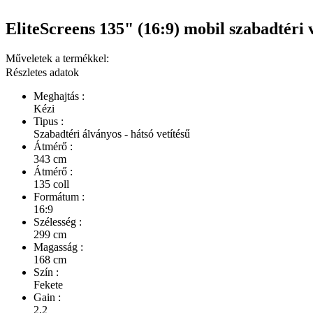
EliteScreens 135" (16:9) mobil szabadtéri
Műveletek a termékkel:
Részletes adatok
Meghajtás :
Kézi
Tipus :
Szabadtéri álványos - hátsó vetítésű
Átmérő :
343 cm
Átmérő :
135 coll
Formátum :
16:9
Szélesség :
299 cm
Magasság :
168 cm
Szín :
Fekete
Gain :
2,2