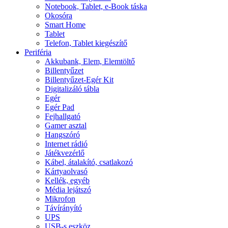
Notebook, Tablet, e-Book táska
Okosóra
Smart Home
Tablet
Telefon, Tablet kiegészítő
Periféria
Akkubank, Elem, Elemtöltő
Billentyűzet
Billentyűzet-Egér Kit
Digitalizáló tábla
Egér
Egér Pad
Fejhallgató
Gamer asztal
Hangszóró
Internet rádió
Játékvezérlő
Kábel, átalakító, csatlakozó
Kártyaolvasó
Kellék, egyéb
Média lejátszó
Mikrofon
Távírányító
UPS
USB-s eszköz