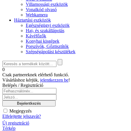
Villamossági eszközök
Vonalkód olvasó
Webkamera
Háztartási eszközök
Egészségügyi eszközök
Haj- és szakállápolás
Kávéfőzők
Konyhai kisgépek
Porszívók, Gőztisztítók
Szépségápolási készülékek
0
Csak partnereknek elérhető funkció.
Vásárláshoz kérjük,
jelentkezzen be
!
Belépés / Regisztráció
Megjegyzés
Elfelejtette jelszavát?
Új regisztráció
Térkép