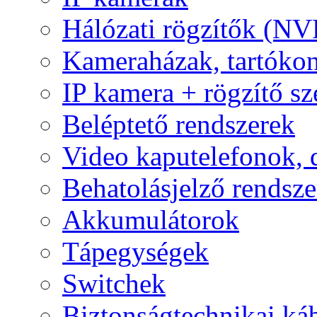
Hálózati rögzítők (NV
Kameraházak, tartóko
IP kamera + rögzítő sz
Beléptető rendszerek
Video kaputelefonok,
Behatolásjelző rendsze
Akkumulátorok
Tápegységek
Switchek
Biztonságtechnikai ká