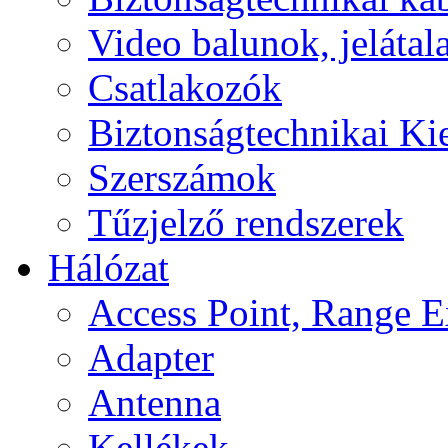
Video balunok, jelátal
Csatlakozók
Biztonságtechnikai Ki
Szerszámok
Tűzjelző rendszerek
Hálózat
Access Point, Range E
Adapter
Antenna
Kellékek