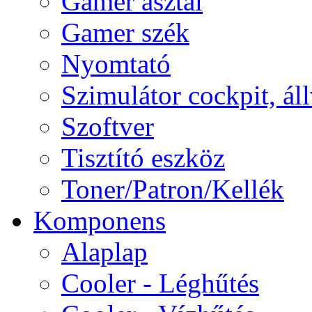
Gamer asztal
Gamer szék
Nyomtató
Szimulátor cockpit, ál
Szoftver
Tisztító eszköz
Toner/Patron/Kellék
Komponens
Alaplap
Cooler - Léghűtés