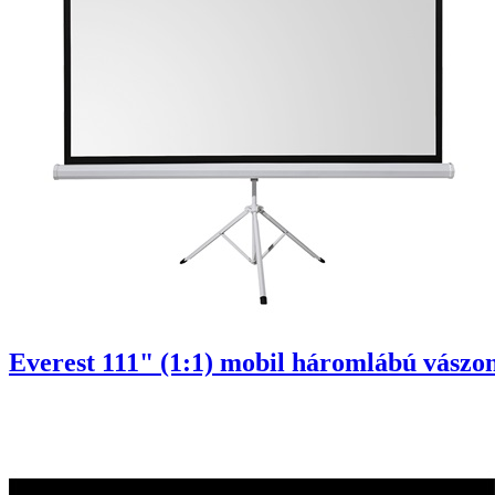
Everest 111" (1:1) mobil háromlábú vászon