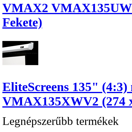
VMAX2 VMAX135UWH2-
Fekete)
EliteScreens 135" (4:3
VMAX135XWV2 (274 x 
Legnépszerűbb termékek