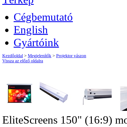
Cégbemutató
English
Gyártóink
Kezdőoldal
>
Megjelenítők
>
Projektor vászon
Vissza az előző oldalra
EliteScreens 150" (16:9) mo