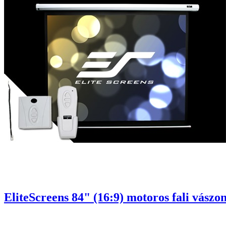
EliteScreens 84" (16:9) motoros fali vász