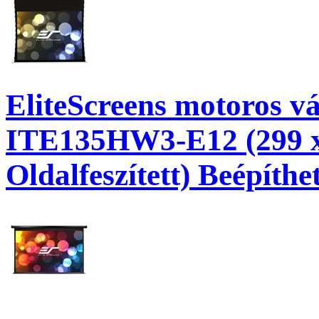
EliteScreens motoros v
ITE135HW3-E12 (299 x 
Oldalfeszített) Beépíthe