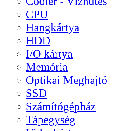
Cooler - Vízhűtés
CPU
Hangkártya
HDD
I/O kártya
Memória
Optikai Meghajtó
SSD
Számítógépház
Tápegység