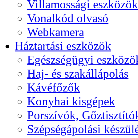
Villamossági eszközök
Vonalkód olvasó
Webkamera
Háztartási eszközök
Egészségügyi eszközö
Haj- és szakállápolás
Kávéfőzők
Konyhai kisgépek
Porszívók, Gőztisztító
Szépségápolási készül