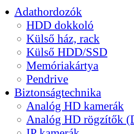
Adathordozók
HDD dokkoló
Külső ház, rack
Külső HDD/SSD
Memóriakártya
Pendrive
Biztonságtechnika
Analóg HD kamerák
Analóg HD rögzítők 
IP kamerák