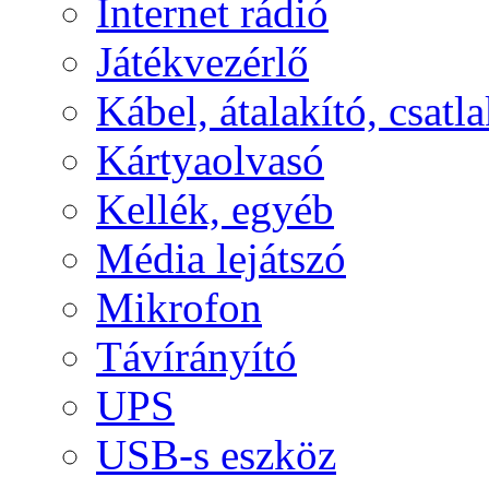
Internet rádió
Játékvezérlő
Kábel, átalakító, csatl
Kártyaolvasó
Kellék, egyéb
Média lejátszó
Mikrofon
Távírányító
UPS
USB-s eszköz