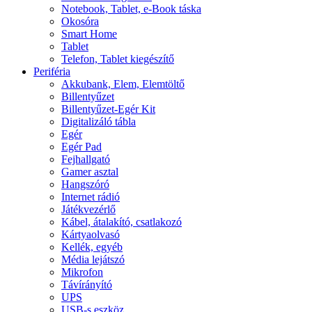
Notebook, Tablet, e-Book táska
Okosóra
Smart Home
Tablet
Telefon, Tablet kiegészítő
Periféria
Akkubank, Elem, Elemtöltő
Billentyűzet
Billentyűzet-Egér Kit
Digitalizáló tábla
Egér
Egér Pad
Fejhallgató
Gamer asztal
Hangszóró
Internet rádió
Játékvezérlő
Kábel, átalakító, csatlakozó
Kártyaolvasó
Kellék, egyéb
Média lejátszó
Mikrofon
Távírányító
UPS
USB-s eszköz