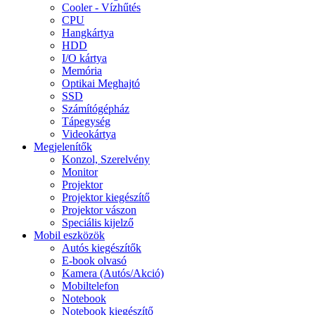
Cooler - Vízhűtés
CPU
Hangkártya
HDD
I/O kártya
Memória
Optikai Meghajtó
SSD
Számítógépház
Tápegység
Videokártya
Megjelenítők
Konzol, Szerelvény
Monitor
Projektor
Projektor kiegészítő
Projektor vászon
Speciális kijelző
Mobil eszközök
Autós kiegészítők
E-book olvasó
Kamera (Autós/Akció)
Mobiltelefon
Notebook
Notebook kiegészítő