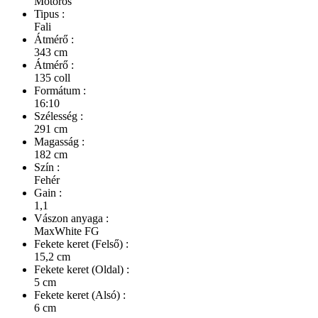
Motoros
Tipus :
Fali
Átmérő :
343 cm
Átmérő :
135 coll
Formátum :
16:10
Szélesség :
291 cm
Magasság :
182 cm
Szín :
Fehér
Gain :
1,1
Vászon anyaga :
MaxWhite FG
Fekete keret (Felső) :
15,2 cm
Fekete keret (Oldal) :
5 cm
Fekete keret (Alsó) :
6 cm