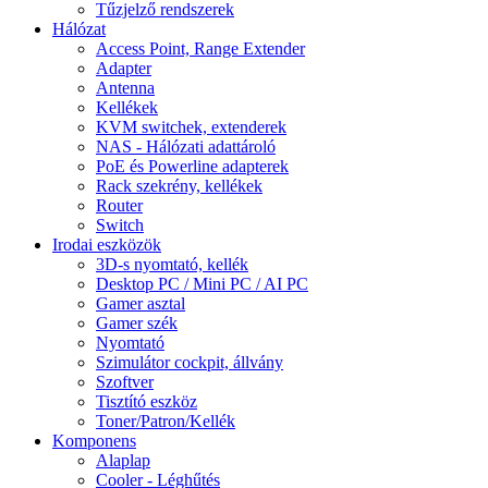
Tűzjelző rendszerek
Hálózat
Access Point, Range Extender
Adapter
Antenna
Kellékek
KVM switchek, extenderek
NAS - Hálózati adattároló
PoE és Powerline adapterek
Rack szekrény, kellékek
Router
Switch
Irodai eszközök
3D-s nyomtató, kellék
Desktop PC / Mini PC / AI PC
Gamer asztal
Gamer szék
Nyomtató
Szimulátor cockpit, állvány
Szoftver
Tisztító eszköz
Toner/Patron/Kellék
Komponens
Alaplap
Cooler - Léghűtés