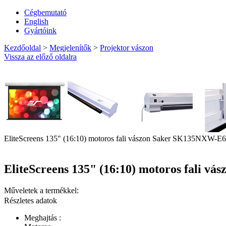
Cégbemutató
English
Gyártóink
Kezdőoldal
>
Megjelenítők
>
Projektor vászon
Vissza az előző oldalra
EliteScreens 135" (16:10) motoros fali vászon Saker SK135NXW-E6
EliteScreens 135" (16:10) motoros fali v
Műveletek a termékkel:
Részletes adatok
Meghajtás :