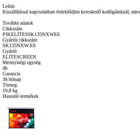
Leírás
Kiszállítással kapcsolatban érdeklődjön kereskedő kollégáinknál, mivel ki
További adatok
Cikkszám
PJKELITESSK135NXWE6
Gyártói cikkszám
SK135NXW-E6
Gyártó:
ELITESCREEN
Mennyiségi egység
db
Garancia
36 hónap
Tömeg:
19,8 kg
Hasonló termékek