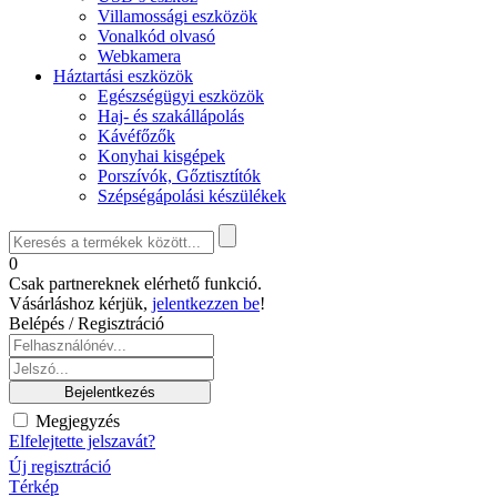
Villamossági eszközök
Vonalkód olvasó
Webkamera
Háztartási eszközök
Egészségügyi eszközök
Haj- és szakállápolás
Kávéfőzők
Konyhai kisgépek
Porszívók, Gőztisztítók
Szépségápolási készülékek
0
Csak partnereknek elérhető funkció.
Vásárláshoz kérjük,
jelentkezzen be
!
Belépés / Regisztráció
Megjegyzés
Elfelejtette jelszavát?
Új regisztráció
Térkép