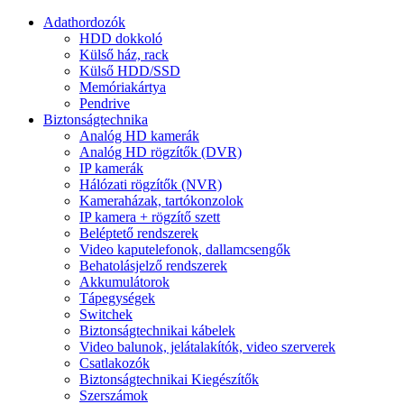
Adathordozók
HDD dokkoló
Külső ház, rack
Külső HDD/SSD
Memóriakártya
Pendrive
Biztonságtechnika
Analóg HD kamerák
Analóg HD rögzítők (DVR)
IP kamerák
Hálózati rögzítők (NVR)
Kameraházak, tartókonzolok
IP kamera + rögzítő szett
Beléptető rendszerek
Video kaputelefonok, dallamcsengők
Behatolásjelző rendszerek
Akkumulátorok
Tápegységek
Switchek
Biztonságtechnikai kábelek
Video balunok, jelátalakítók, video szerverek
Csatlakozók
Biztonságtechnikai Kiegészítők
Szerszámok