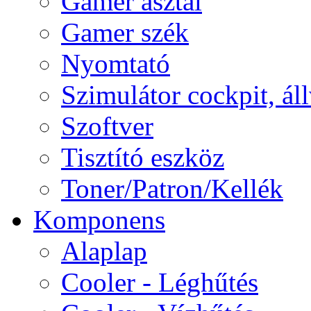
Gamer asztal
Gamer szék
Nyomtató
Szimulátor cockpit, ál
Szoftver
Tisztító eszköz
Toner/Patron/Kellék
Komponens
Alaplap
Cooler - Léghűtés