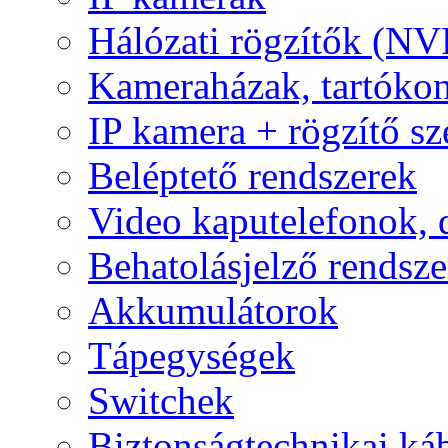
Hálózati rögzítők (NV
Kameraházak, tartóko
IP kamera + rögzítő sz
Beléptető rendszerek
Video kaputelefonok,
Behatolásjelző rendsze
Akkumulátorok
Tápegységek
Switchek
Biztonságtechnikai ká