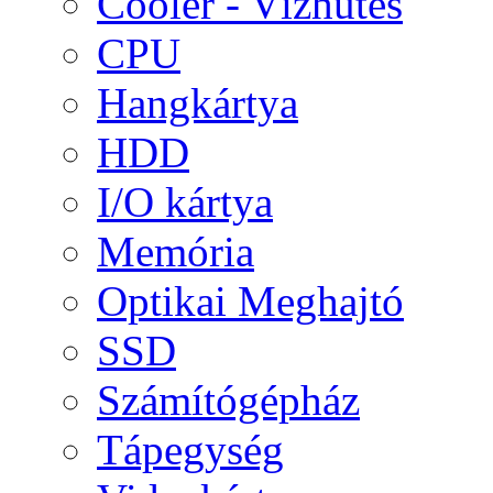
Cooler - Vízhűtés
CPU
Hangkártya
HDD
I/O kártya
Memória
Optikai Meghajtó
SSD
Számítógépház
Tápegység