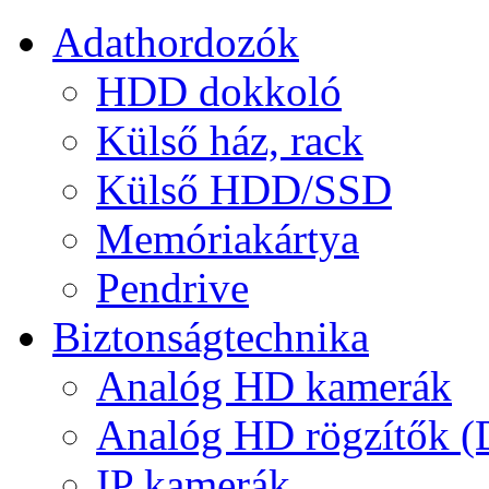
Adathordozók
HDD dokkoló
Külső ház, rack
Külső HDD/SSD
Memóriakártya
Pendrive
Biztonságtechnika
Analóg HD kamerák
Analóg HD rögzítők 
IP kamerák