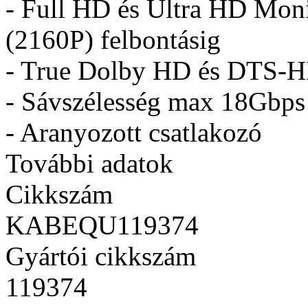
- Full HD és Ultra HD Mon
(2160P) felbontásig
- True Dolby HD és DTS-HD
- Sávszélesség max 18Gbps
- Aranyozott csatlakozó
További adatok
Cikkszám
KABEQU119374
Gyártói cikkszám
119374