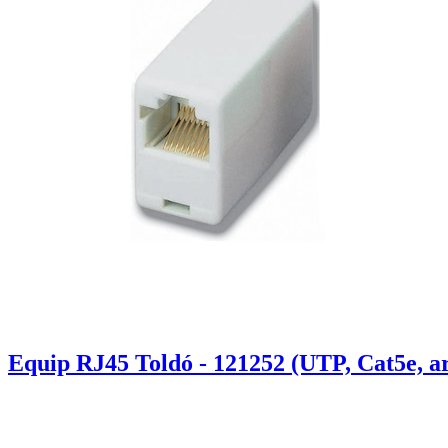
Equip RJ45 Toldó - 121252 (UTP, Cat5e, a