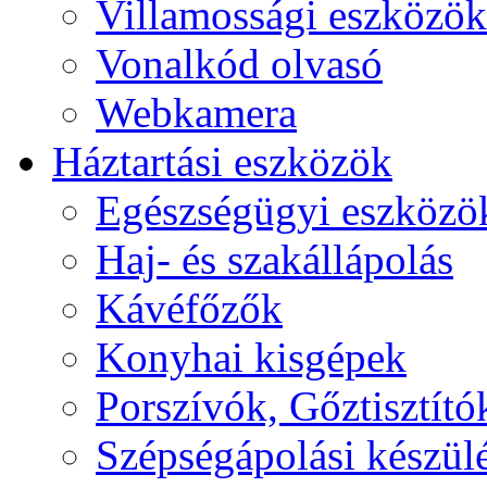
Villamossági eszközök
Vonalkód olvasó
Webkamera
Háztartási eszközök
Egészségügyi eszközö
Haj- és szakállápolás
Kávéfőzők
Konyhai kisgépek
Porszívók, Gőztisztító
Szépségápolási készül