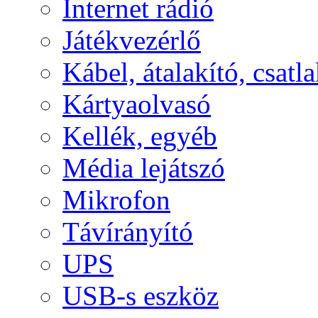
Internet rádió
Játékvezérlő
Kábel, átalakító, csatl
Kártyaolvasó
Kellék, egyéb
Média lejátszó
Mikrofon
Távírányító
UPS
USB-s eszköz