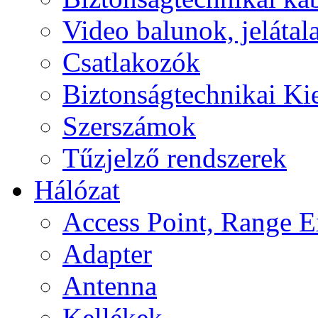
Video balunok, jelátal
Csatlakozók
Biztonságtechnikai Ki
Szerszámok
Tűzjelző rendszerek
Hálózat
Access Point, Range E
Adapter
Antenna
Kellékek