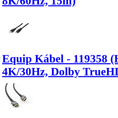
8K/60Hz, 15m)
Equip Kábel - 119358 (
4K/30Hz, Dolby TrueH