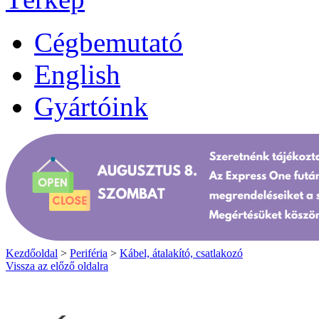
Cégbemutató
English
Gyártóink
Kezdőoldal
>
Periféria
>
Kábel, átalakító, csatlakozó
Vissza az előző oldalra