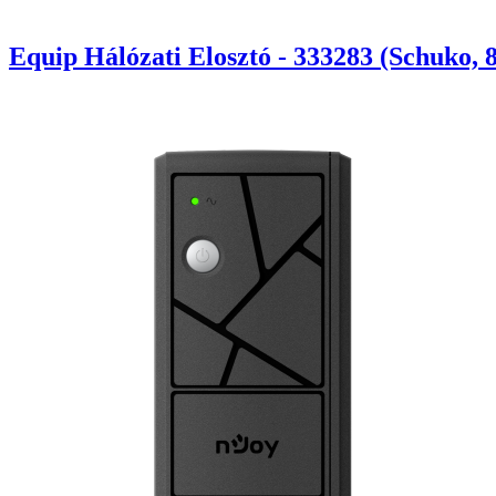
Equip Hálózati Elosztó - 333283 (Schuko, 