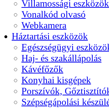
Villamossági eszközök
Vonalkód olvasó
Webkamera
Háztartási eszközök
Egészségügyi eszközö
Haj- és szakállápolás
Kávéfőzők
Konyhai kisgépek
Porszívók, Gőztisztító
Szépségápolási készül