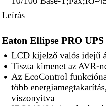
10/100 Base-T;Fax;RJ-45
Leírás
Eaton Ellipse PRO UPS 
LCD kijelző valós idejű á
Tiszta kimenet az AVR-n
Az EcoControl funkción
több energiamegtakarítás
viszonyítva