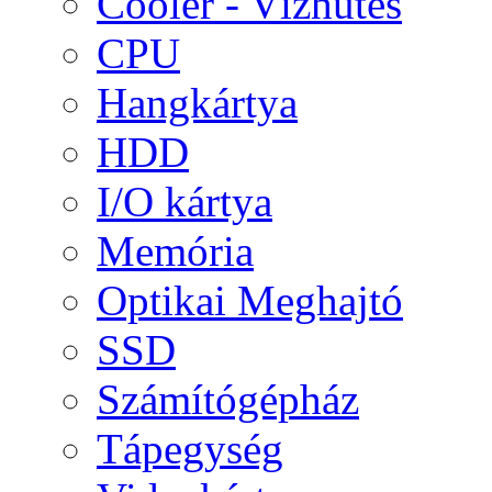
Cooler - Vízhűtés
CPU
Hangkártya
HDD
I/O kártya
Memória
Optikai Meghajtó
SSD
Számítógépház
Tápegység