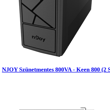
NJOY Szünetmentes 800VA - Keen 800 (2 Sch