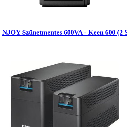
NJOY Szünetmentes 600VA - Keen 600 (2 Sch