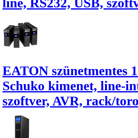
line, RS232, USB, szoft
EATON szünetmentes 1
Schuko kimenet, line-i
szoftver, AVR, rack/tor