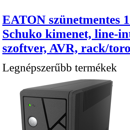
EATON szünetmentes 1
Schuko kimenet, line-i
szoftver, AVR, rack/tor
Legnépszerűbb termékek