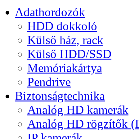
Adathordozók
HDD dokkoló
Külső ház, rack
Külső HDD/SSD
Memóriakártya
Pendrive
Biztonságtechnika
Analóg HD kamerák
Analóg HD rögzítők 
IP kamerák