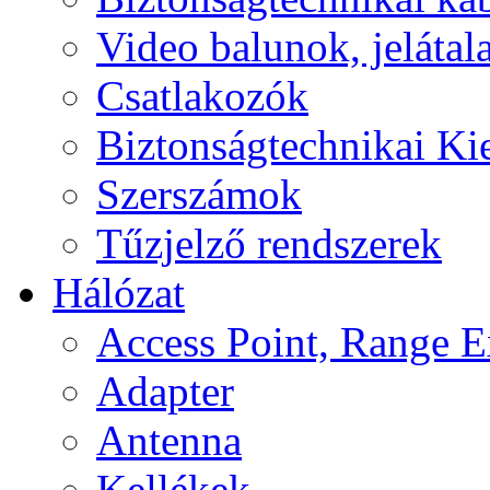
Video balunok, jelátal
Csatlakozók
Biztonságtechnikai Ki
Szerszámok
Tűzjelző rendszerek
Hálózat
Access Point, Range E
Adapter
Antenna
Kellékek