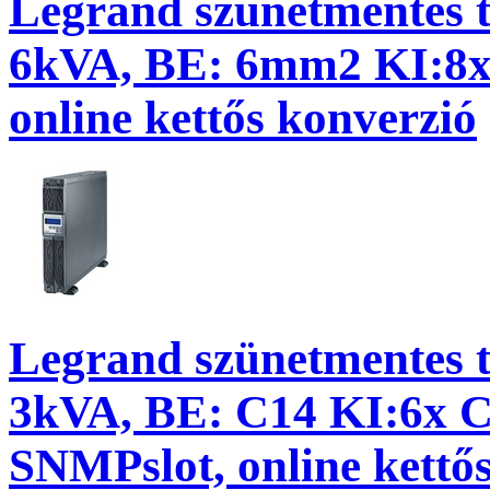
Legrand szünetmentes
6kVA, BE: 6mm2 KI:8
online kettős konverzió
Legrand szünetmentes
3kVA, BE: C14 KI:6x 
SNMPslot, online kettő