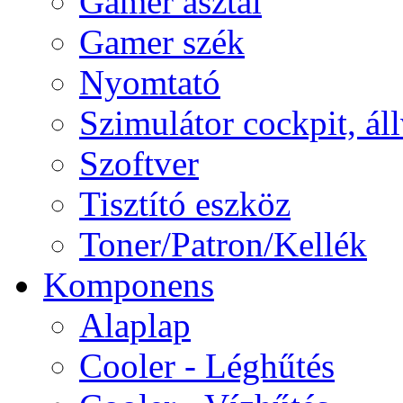
Gamer asztal
Gamer szék
Nyomtató
Szimulátor cockpit, ál
Szoftver
Tisztító eszköz
Toner/Patron/Kellék
Komponens
Alaplap
Cooler - Léghűtés