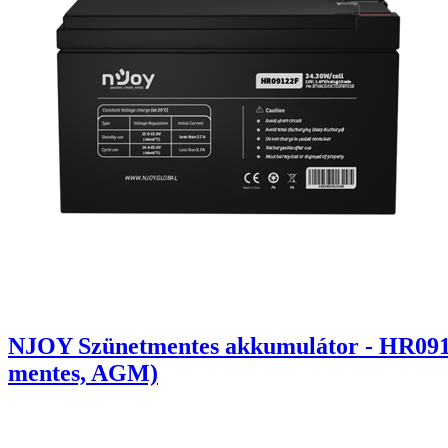
NJOY Szünetmentes akkumulátor - HR09122
mentes, AGM)