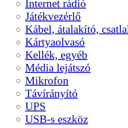
Internet rádió
Játékvezérlő
Kábel, átalakító, csatl
Kártyaolvasó
Kellék, egyéb
Média lejátszó
Mikrofon
Távírányító
UPS
USB-s eszköz