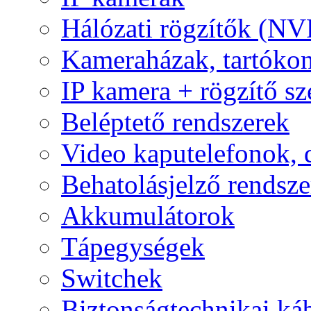
Hálózati rögzítők (NV
Kameraházak, tartóko
IP kamera + rögzítő sz
Beléptető rendszerek
Video kaputelefonok,
Behatolásjelző rendsze
Akkumulátorok
Tápegységek
Switchek
Biztonságtechnikai ká