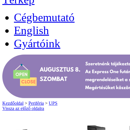
Cégbemutató
English
Gyártóink
Kezdőoldal
>
Periféria
>
UPS
Vissza az előző oldalra