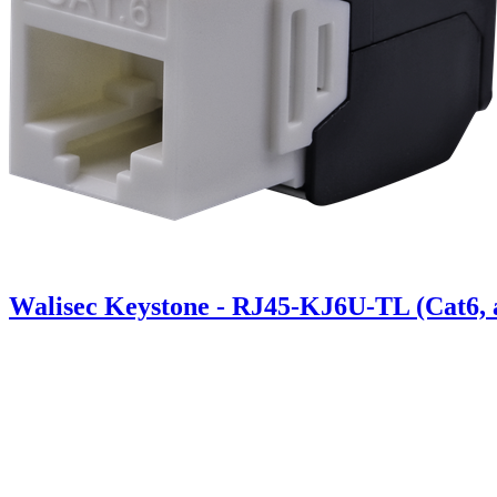
Walisec Keystone - RJ45-KJ6U-TL (Cat6, á