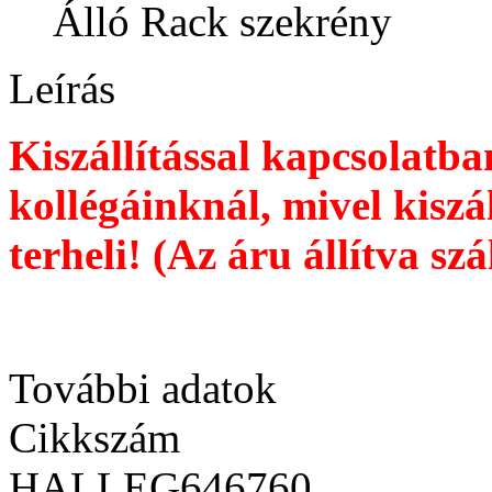
Álló Rack szekrény
Leírás
Kiszállítással kapcsolatb
kollégáinknál, mivel kiszáll
terheli! (Az áru állítva szá
További adatok
Cikkszám
HALLEG646760