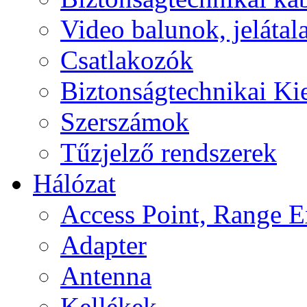
Video balunok, jelátal
Csatlakozók
Biztonságtechnikai Ki
Szerszámok
Tűzjelző rendszerek
Hálózat
Access Point, Range E
Adapter
Antenna
Kellékek