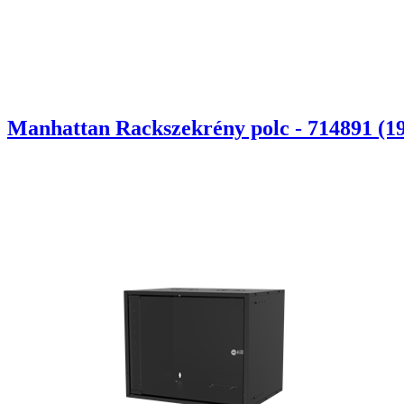
Manhattan Rackszekrény polc - 714891 (19