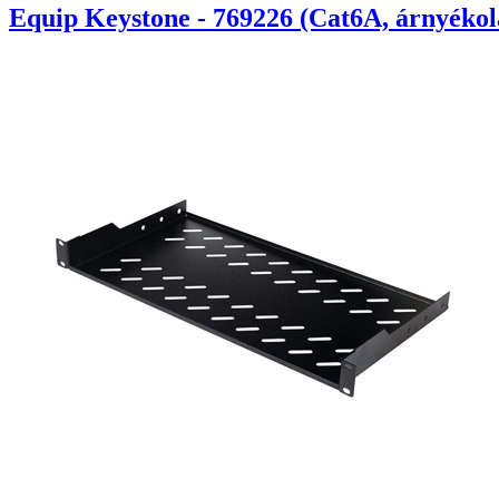
Equip Keystone - 769226 (Cat6A, árnyékola