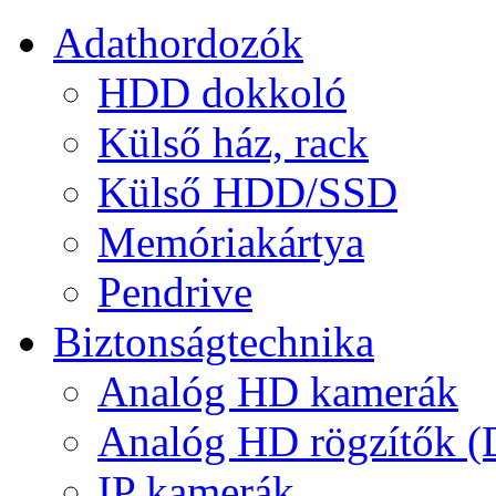
Adathordozók
HDD dokkoló
Külső ház, rack
Külső HDD/SSD
Memóriakártya
Pendrive
Biztonságtechnika
Analóg HD kamerák
Analóg HD rögzítők 
IP kamerák