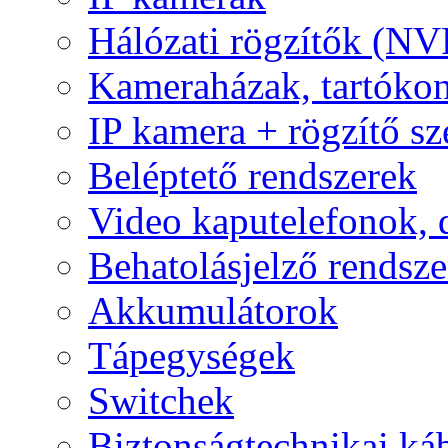
Hálózati rögzítők (NV
Kameraházak, tartóko
IP kamera + rögzítő sz
Beléptető rendszerek
Video kaputelefonok,
Behatolásjelző rendsze
Akkumulátorok
Tápegységek
Switchek
Biztonságtechnikai ká