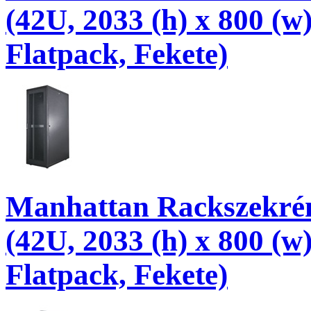
(42U, 2033 (h) x 800 (w
Flatpack, Fekete)
Manhattan Rackszekrény
(42U, 2033 (h) x 800 (w
Flatpack, Fekete)