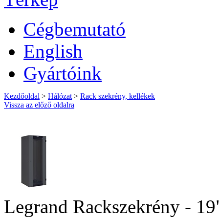
Cégbemutató
English
Gyártóink
Kezdőoldal
>
Hálózat
>
Rack szekrény, kellékek
Vissza az előző oldalra
Legrand Rackszekrény - 19"