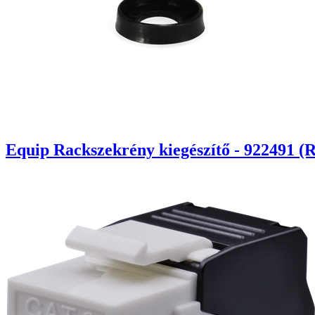
Equip Rackszekrény kiegészítő - 922491 (R