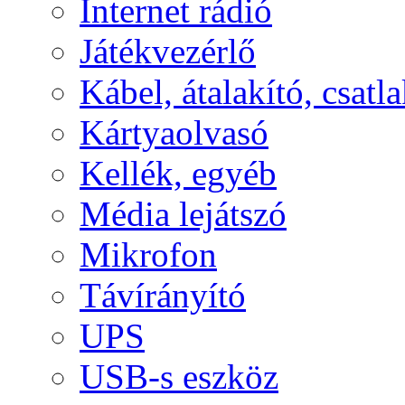
Internet rádió
Játékvezérlő
Kábel, átalakító, csatl
Kártyaolvasó
Kellék, egyéb
Média lejátszó
Mikrofon
Távírányító
UPS
USB-s eszköz