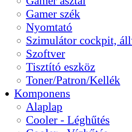
Gamer asztal
Gamer szék
Nyomtató
Szimulátor cockpit, ál
Szoftver
Tisztító eszköz
Toner/Patron/Kellék
Komponens
Alaplap
Cooler - Léghűtés