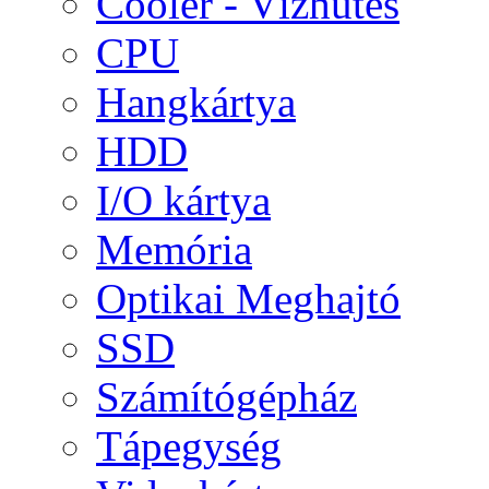
Cooler - Vízhűtés
CPU
Hangkártya
HDD
I/O kártya
Memória
Optikai Meghajtó
SSD
Számítógépház
Tápegység