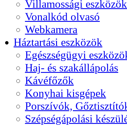
Villamossági eszközök
Vonalkód olvasó
Webkamera
Háztartási eszközök
Egészségügyi eszközö
Haj- és szakállápolás
Kávéfőzők
Konyhai kisgépek
Porszívók, Gőztisztító
Szépségápolási készül