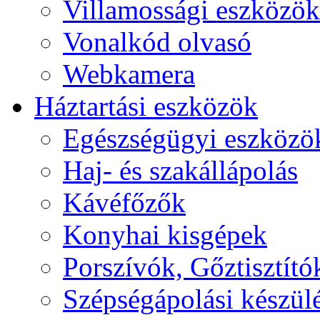
Villamossági eszközök
Vonalkód olvasó
Webkamera
Háztartási eszközök
Egészségügyi eszközö
Haj- és szakállápolás
Kávéfőzők
Konyhai kisgépek
Porszívók, Gőztisztító
Szépségápolási készül