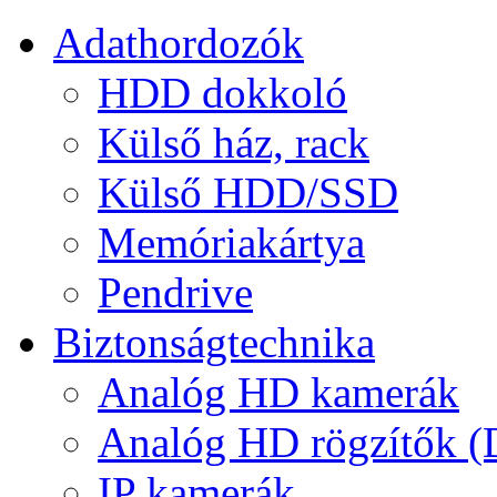
Adathordozók
HDD dokkoló
Külső ház, rack
Külső HDD/SSD
Memóriakártya
Pendrive
Biztonságtechnika
Analóg HD kamerák
Analóg HD rögzítők 
IP kamerák