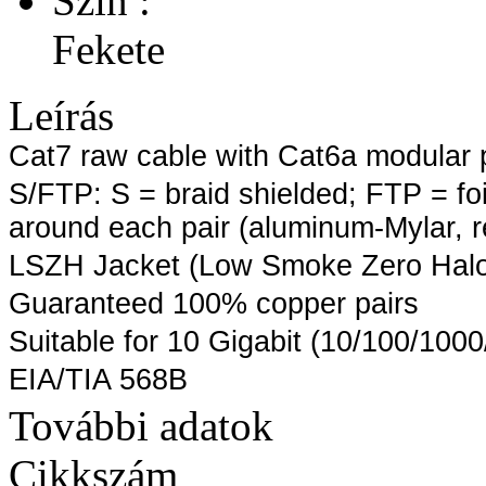
Szín :
Fekete
Leírás
Cat7 raw cable with Cat6a modular 
S/FTP: S = braid shielded; FTP = foi
around each pair (aluminum-Mylar, r
LSZH Jacket (Low Smoke Zero Hal
Guaranteed 100% copper pairs
Suitable for 10 Gigabit (10/100/100
EIA/TIA 568B
További adatok
Cikkszám