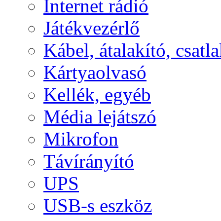
Internet rádió
Játékvezérlő
Kábel, átalakító, csatl
Kártyaolvasó
Kellék, egyéb
Média lejátszó
Mikrofon
Távírányító
UPS
USB-s eszköz