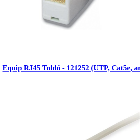
Equip RJ45 Toldó - 121252 (UTP, Cat5e, a