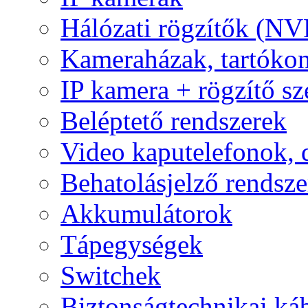
Hálózati rögzítők (NV
Kameraházak, tartóko
IP kamera + rögzítő sz
Beléptető rendszerek
Video kaputelefonok,
Behatolásjelző rendsze
Akkumulátorok
Tápegységek
Switchek
Biztonságtechnikai ká