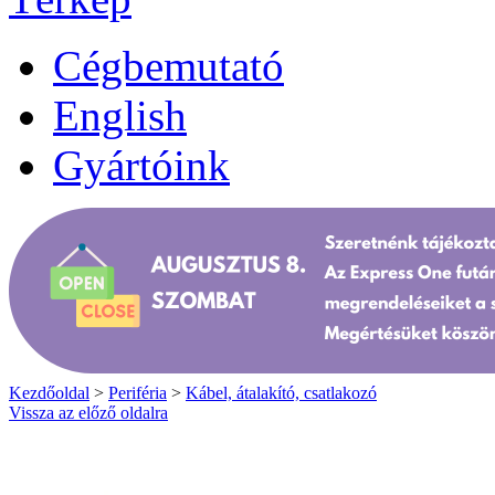
Cégbemutató
English
Gyártóink
Kezdőoldal
>
Periféria
>
Kábel, átalakító, csatlakozó
Vissza az előző oldalra