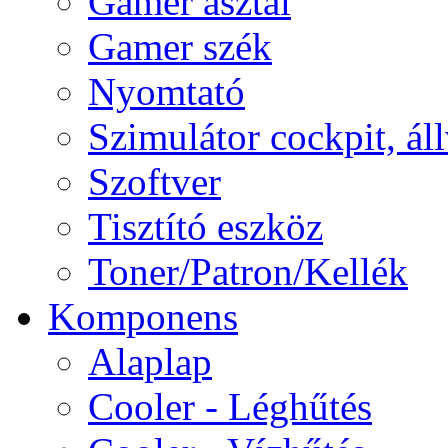
Gamer asztal
Gamer szék
Nyomtató
Szimulátor cockpit, ál
Szoftver
Tisztító eszköz
Toner/Patron/Kellék
Komponens
Alaplap
Cooler - Léghűtés