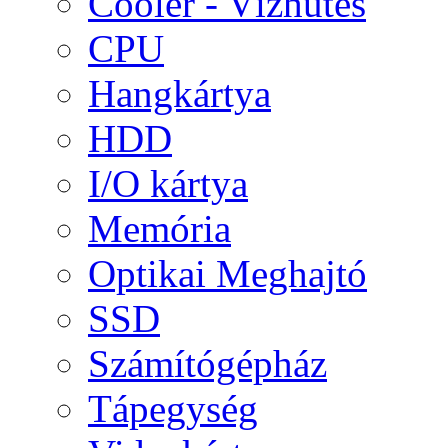
Cooler - Vízhűtés
CPU
Hangkártya
HDD
I/O kártya
Memória
Optikai Meghajtó
SSD
Számítógépház
Tápegység