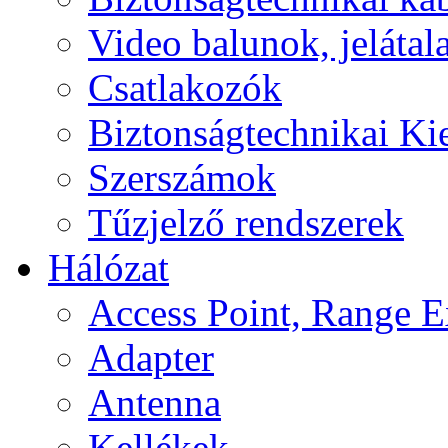
Video balunok, jelátal
Csatlakozók
Biztonságtechnikai Ki
Szerszámok
Tűzjelző rendszerek
Hálózat
Access Point, Range E
Adapter
Antenna
Kellékek