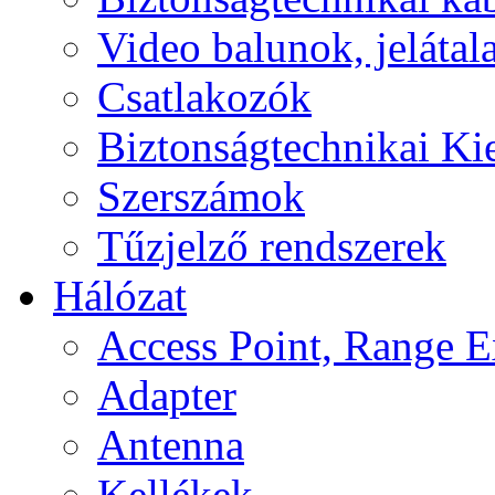
Video balunok, jelátal
Csatlakozók
Biztonságtechnikai Ki
Szerszámok
Tűzjelző rendszerek
Hálózat
Access Point, Range E
Adapter
Antenna
Kellékek