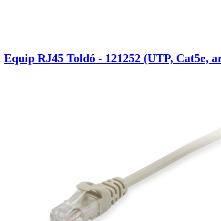
Equip RJ45 Toldó - 121252 (UTP, Cat5e, a