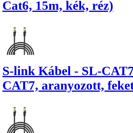
Cat6, 15m, kék, réz)
S-link Kábel - SL-CAT
CAT7, aranyozott, feke