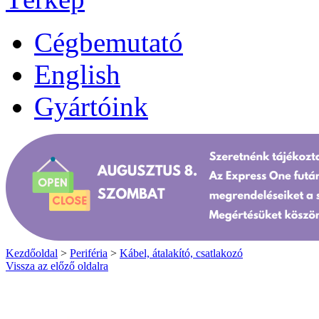
Cégbemutató
English
Gyártóink
Kezdőoldal
>
Periféria
>
Kábel, átalakító, csatlakozó
Vissza az előző oldalra