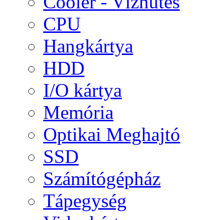
Cooler - Vízhűtés
CPU
Hangkártya
HDD
I/O kártya
Memória
Optikai Meghajtó
SSD
Számítógépház
Tápegység