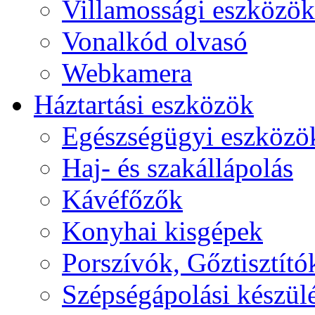
Villamossági eszközök
Vonalkód olvasó
Webkamera
Háztartási eszközök
Egészségügyi eszközö
Haj- és szakállápolás
Kávéfőzők
Konyhai kisgépek
Porszívók, Gőztisztító
Szépségápolási készül