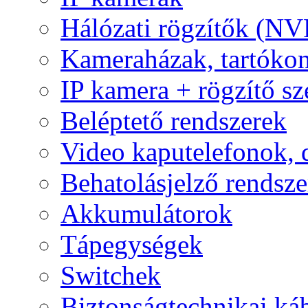
Hálózati rögzítők (NV
Kameraházak, tartóko
IP kamera + rögzítő sz
Beléptető rendszerek
Video kaputelefonok,
Behatolásjelző rendsze
Akkumulátorok
Tápegységek
Switchek
Biztonságtechnikai ká