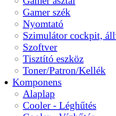
Gamer asztal
Gamer szék
Nyomtató
Szimulátor cockpit, ál
Szoftver
Tisztító eszköz
Toner/Patron/Kellék
Komponens
Alaplap
Cooler - Léghűtés