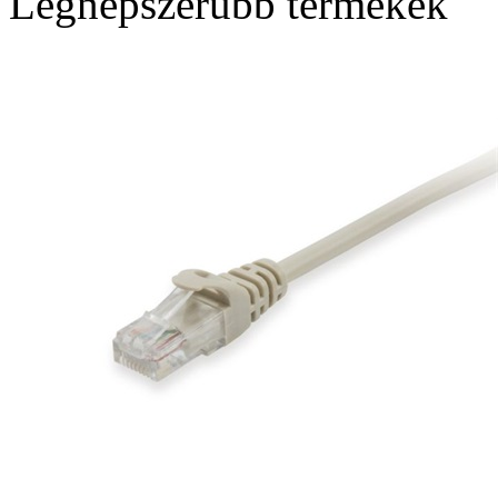
Legnépszerűbb termékek