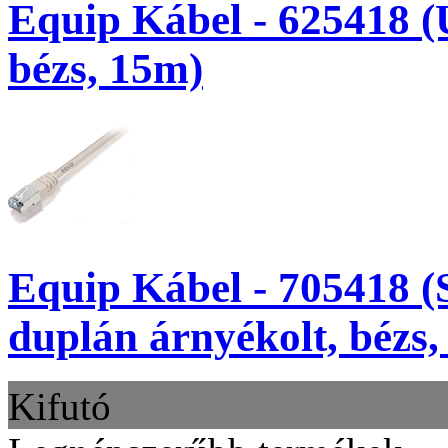
Equip Kábel - 625418 (
bézs, 15m)
Equip Kábel - 705418 (
duplán árnyékolt, bézs
Kifutó