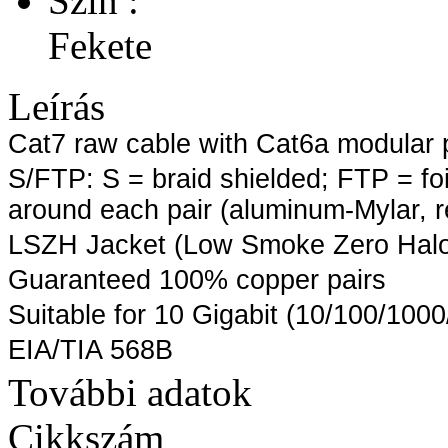
Szín :
Fekete
Leírás
Cat7 raw cable with Cat6a modular 
S/FTP: S = braid shielded; FTP = foi
around each pair (aluminum-Mylar, r
LSZH Jacket (Low Smoke Zero Hal
Guaranteed 100% copper pairs
Suitable for 10 Gigabit (10/100/100
EIA/TIA 568B
További adatok
Cikkszám