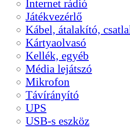
Internet rádió
Játékvezérlő
Kábel, átalakító, csatl
Kártyaolvasó
Kellék, egyéb
Média lejátszó
Mikrofon
Távírányító
UPS
USB-s eszköz