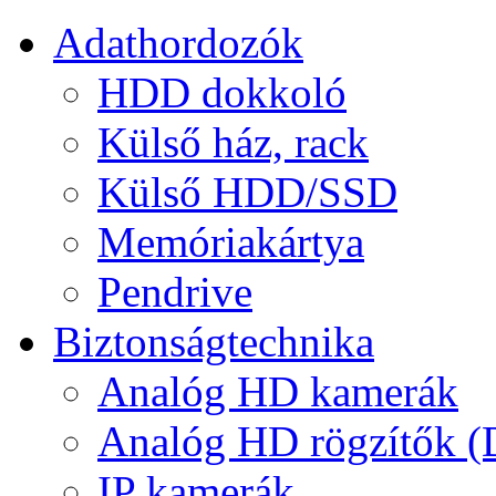
Adathordozók
HDD dokkoló
Külső ház, rack
Külső HDD/SSD
Memóriakártya
Pendrive
Biztonságtechnika
Analóg HD kamerák
Analóg HD rögzítők 
IP kamerák