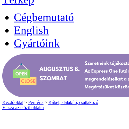
Cégbemutató
English
Gyártóink
Kezdőoldal
>
Periféria
>
Kábel, átalakító, csatlakozó
Vissza az előző oldalra