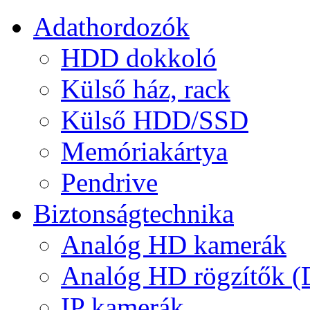
Adathordozók
HDD dokkoló
Külső ház, rack
Külső HDD/SSD
Memóriakártya
Pendrive
Biztonságtechnika
Analóg HD kamerák
Analóg HD rögzítők 
IP kamerák