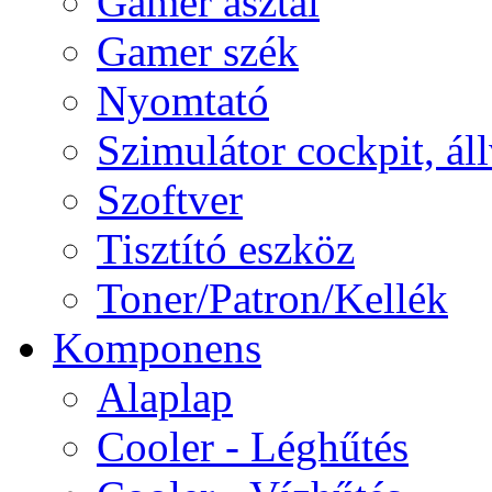
Gamer asztal
Gamer szék
Nyomtató
Szimulátor cockpit, ál
Szoftver
Tisztító eszköz
Toner/Patron/Kellék
Komponens
Alaplap
Cooler - Léghűtés