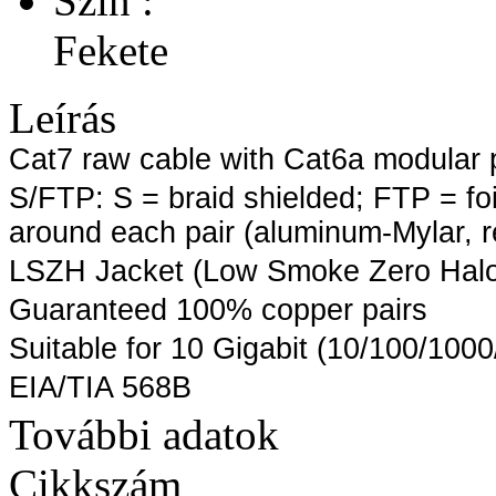
Szín :
Fekete
Leírás
Cat7 raw cable with Cat6a modular 
S/FTP: S = braid shielded; FTP = foi
around each pair (aluminum-Mylar, r
LSZH Jacket (Low Smoke Zero Hal
Guaranteed 100% copper pairs
Suitable for 10 Gigabit (10/100/100
EIA/TIA 568B
További adatok
Cikkszám