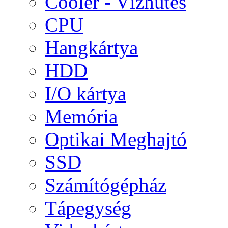
Cooler - Vízhűtés
CPU
Hangkártya
HDD
I/O kártya
Memória
Optikai Meghajtó
SSD
Számítógépház
Tápegység