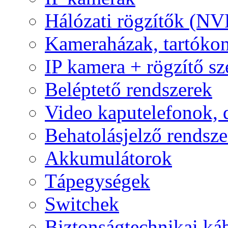
Hálózati rögzítők (NV
Kameraházak, tartóko
IP kamera + rögzítő sz
Beléptető rendszerek
Video kaputelefonok,
Behatolásjelző rendsze
Akkumulátorok
Tápegységek
Switchek
Biztonságtechnikai ká