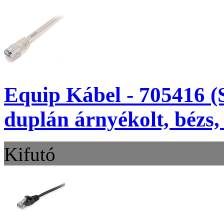
Equip Kábel - 705416 (
duplán árnyékolt, bézs
Kifutó