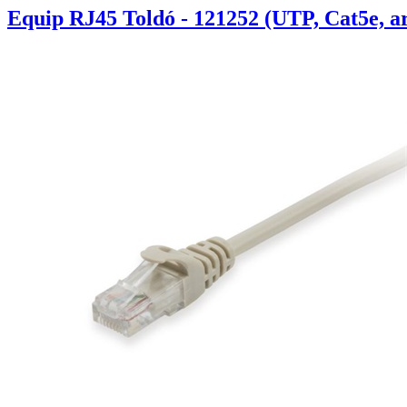
Equip RJ45 Toldó - 121252 (UTP, Cat5e, a