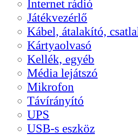
Internet rádió
Játékvezérlő
Kábel, átalakító, csatl
Kártyaolvasó
Kellék, egyéb
Média lejátszó
Mikrofon
Távírányító
UPS
USB-s eszköz