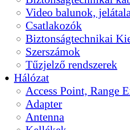
Video balunok, jelátal
Csatlakozók
Biztonságtechnikai Ki
Szerszámok
Tűzjelző rendszerek
Hálózat
Access Point, Range E
Adapter
Antenna
Kellékek