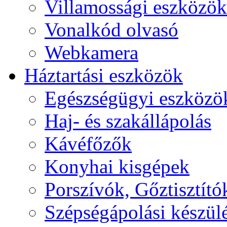
Villamossági eszközök
Vonalkód olvasó
Webkamera
Háztartási eszközök
Egészségügyi eszközö
Haj- és szakállápolás
Kávéfőzők
Konyhai kisgépek
Porszívók, Gőztisztító
Szépségápolási készül