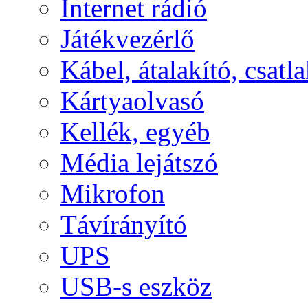
Internet rádió
Játékvezérlő
Kábel, átalakító, csatl
Kártyaolvasó
Kellék, egyéb
Média lejátszó
Mikrofon
Távírányító
UPS
USB-s eszköz