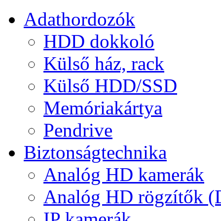
Adathordozók
HDD dokkoló
Külső ház, rack
Külső HDD/SSD
Memóriakártya
Pendrive
Biztonságtechnika
Analóg HD kamerák
Analóg HD rögzítők 
IP kamerák