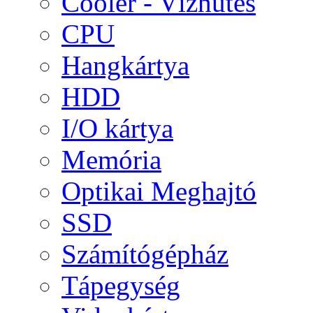
Cooler - Vízhűtés
CPU
Hangkártya
HDD
I/O kártya
Memória
Optikai Meghajtó
SSD
Számítógépház
Tápegység