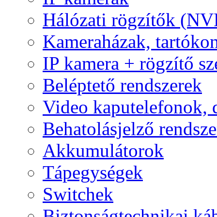
Hálózati rögzítők (NV
Kameraházak, tartóko
IP kamera + rögzítő sz
Beléptető rendszerek
Video kaputelefonok,
Behatolásjelző rendsze
Akkumulátorok
Tápegységek
Switchek
Biztonságtechnikai ká