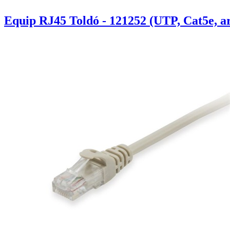
Equip RJ45 Toldó - 121252 (UTP, Cat5e, a