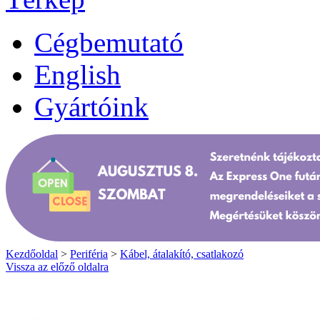
Cégbemutató
English
Gyártóink
Kezdőoldal
>
Periféria
>
Kábel, átalakító, csatlakozó
Vissza az előző oldalra