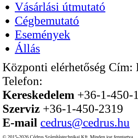
Vásárlási útmutató
Cégbemutató
Események
Állás
Központi elérhetőség
Cím: H
Telefon:
Kereskedelem
+36-1-450-
Szerviz
+36-1-450-2319
E-mail
cedrus@cedrus.hu
© 2015-2026 Cédrus Számítástechnikai Kft. Minden jog fenntartva.