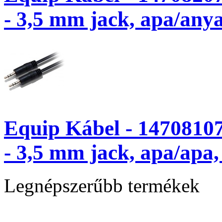
- 3,5 mm jack, apa/anya
Equip Kábel - 14708107
- 3,5 mm jack, apa/apa,
Legnépszerűbb termékek