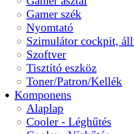
Gamer asztal
Gamer szék
Nyomtató
Szimulátor cockpit, ál
Szoftver
Tisztító eszköz
Toner/Patron/Kellék
Komponens
Alaplap
Cooler - Léghűtés