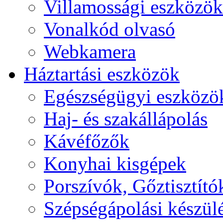
Villamossági eszközök
Vonalkód olvasó
Webkamera
Háztartási eszközök
Egészségügyi eszközö
Haj- és szakállápolás
Kávéfőzők
Konyhai kisgépek
Porszívók, Gőztisztító
Szépségápolási készül