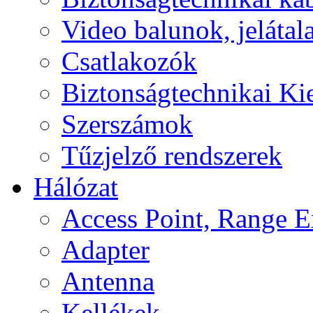
Video balunok, jelátal
Csatlakozók
Biztonságtechnikai Ki
Szerszámok
Tűzjelző rendszerek
Hálózat
Access Point, Range E
Adapter
Antenna
Kellékek