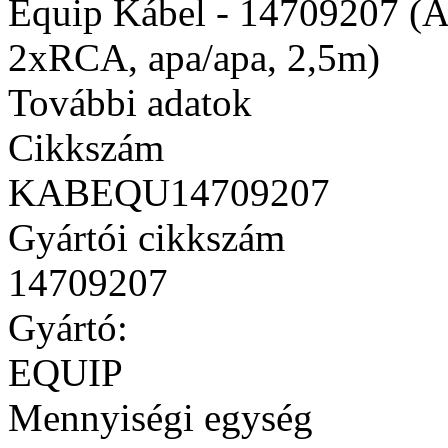
Equip Kábel - 14709207 (Au
2xRCA, apa/apa, 2,5m)
További adatok
Cikkszám
KABEQU14709207
Gyártói cikkszám
14709207
Gyártó:
EQUIP
Mennyiségi egység