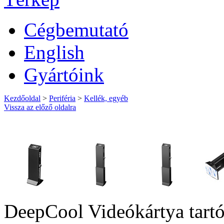
Cégbemutató
English
Gyártóink
Kezdőoldal
>
Periféria
>
Kellék, egyéb
Vissza az előző oldalra
DeepCool Videókártya tartó 