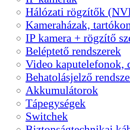
Hálózati rögzítők (NV
Kameraházak, tartóko
IP kamera + rögzítő sz
Beléptető rendszerek
Video kaputelefonok,
Behatolásjelző rendsze
Akkumulátorok
Tápegységek
Switchek
Biztonságtechnikai ká