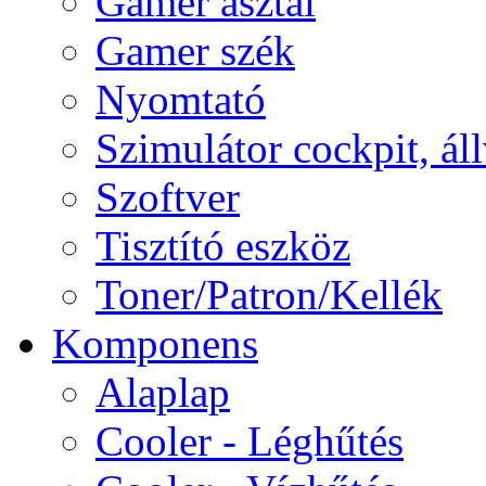
Gamer asztal
Gamer szék
Nyomtató
Szimulátor cockpit, ál
Szoftver
Tisztító eszköz
Toner/Patron/Kellék
Komponens
Alaplap
Cooler - Léghűtés