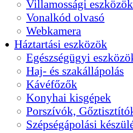
Villamossági eszközök
Vonalkód olvasó
Webkamera
Háztartási eszközök
Egészségügyi eszközö
Haj- és szakállápolás
Kávéfőzők
Konyhai kisgépek
Porszívók, Gőztisztító
Szépségápolási készül