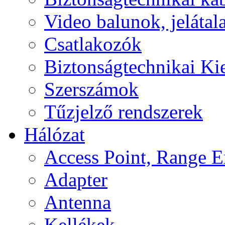
Video balunok, jelátal
Csatlakozók
Biztonságtechnikai Ki
Szerszámok
Tűzjelző rendszerek
Hálózat
Access Point, Range E
Adapter
Antenna
Kellékek