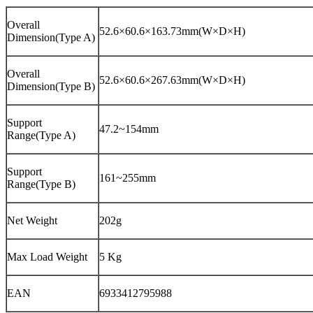
Overall
52.6×60.6×163.73mm(W×D×H)
Dimension(Type A)
Overall
52.6×60.6×267.63mm(W×D×H)
Dimension(Type B)
Support
47.2~154mm
Range(Type A)
Support
161~255mm
Range(Type B)
Net Weight
202g
Max Load Weight
5 Kg
EAN
6933412795988