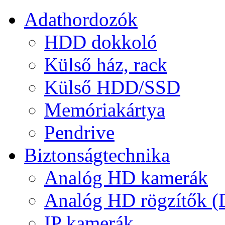
Adathordozók
HDD dokkoló
Külső ház, rack
Külső HDD/SSD
Memóriakártya
Pendrive
Biztonságtechnika
Analóg HD kamerák
Analóg HD rögzítők 
IP kamerák