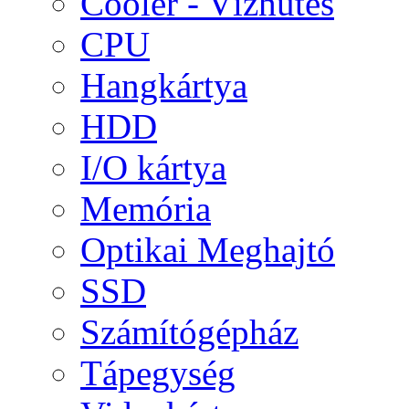
Cooler - Vízhűtés
CPU
Hangkártya
HDD
I/O kártya
Memória
Optikai Meghajtó
SSD
Számítógépház
Tápegység