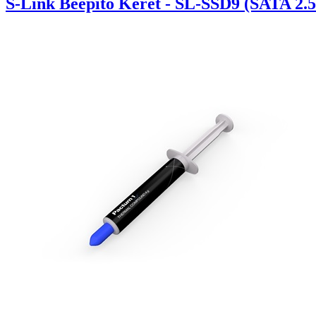
S-Link Beépítő Keret - SL-SSD9 (SATA 2.5