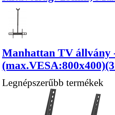
Manhattan TV állvány -
(max.VESA:800x400)(37
Legnépszerűbb termékek