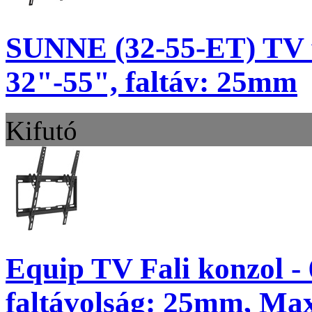
SUNNE (32-55-ET) TV f
32"-55", faltáv: 25mm
Kifutó
Equip TV Fali konzol - 
faltávolság: 25mm, Max.