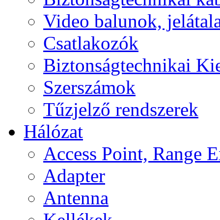
Video balunok, jelátal
Csatlakozók
Biztonságtechnikai Ki
Szerszámok
Tűzjelző rendszerek
Hálózat
Access Point, Range E
Adapter
Antenna
Kellékek