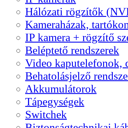
Hálózati rögzítők (NV
Kameraházak, tartóko
IP kamera + rögzítő sz
Beléptető rendszerek
Video kaputelefonok,
Behatolásjelző rendsze
Akkumulátorok
Tápegységek
Switchek
Biztonságtechnikai ká