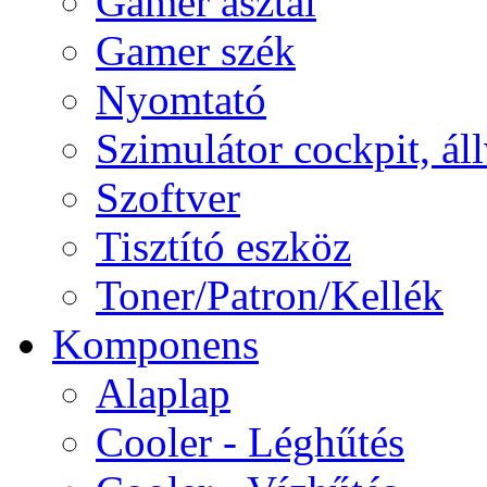
Gamer asztal
Gamer szék
Nyomtató
Szimulátor cockpit, ál
Szoftver
Tisztító eszköz
Toner/Patron/Kellék
Komponens
Alaplap
Cooler - Léghűtés