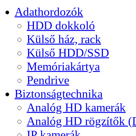
Adathordozók
HDD dokkoló
Külső ház, rack
Külső HDD/SSD
Memóriakártya
Pendrive
Biztonságtechnika
Analóg HD kamerák
Analóg HD rögzítők 
IP kamerák