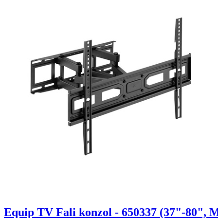
Equip TV Fali konzol - 650337 (37"-80", Ma