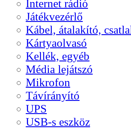
Internet rádió
Játékvezérlő
Kábel, átalakító, csatl
Kártyaolvasó
Kellék, egyéb
Média lejátszó
Mikrofon
Távírányító
UPS
USB-s eszköz