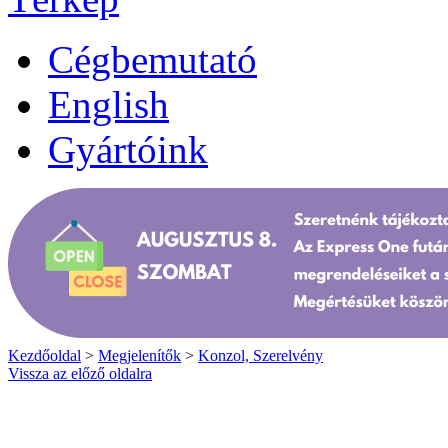
Cégbemutató
English
Gyártóink
Kezdőoldal
>
Megjelenítők
>
Konzol, Szerelvény
Vissza az előző oldalra