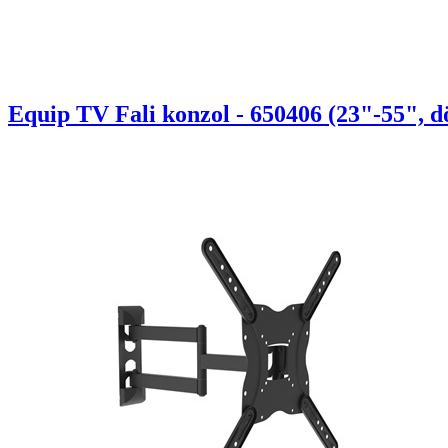
Equip TV Fali konzol - 650406 (23"-55", dö