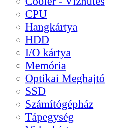
Cooler - Vízhűtés
CPU
Hangkártya
HDD
I/O kártya
Memória
Optikai Meghajtó
SSD
Számítógépház
Tápegység