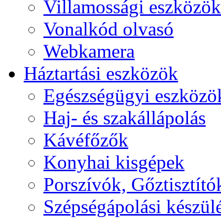
Villamossági eszközök
Vonalkód olvasó
Webkamera
Háztartási eszközök
Egészségügyi eszközö
Haj- és szakállápolás
Kávéfőzők
Konyhai kisgépek
Porszívók, Gőztisztító
Szépségápolási készül