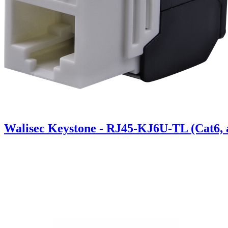
Walisec Keystone - RJ45-KJ6U-TL (Cat6, á