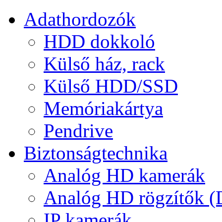
Adathordozók
HDD dokkoló
Külső ház, rack
Külső HDD/SSD
Memóriakártya
Pendrive
Biztonságtechnika
Analóg HD kamerák
Analóg HD rögzítők 
IP kamerák