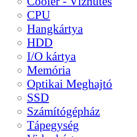
Cooler - Vízhűtés
CPU
Hangkártya
HDD
I/O kártya
Memória
Optikai Meghajtó
SSD
Számítógépház
Tápegység