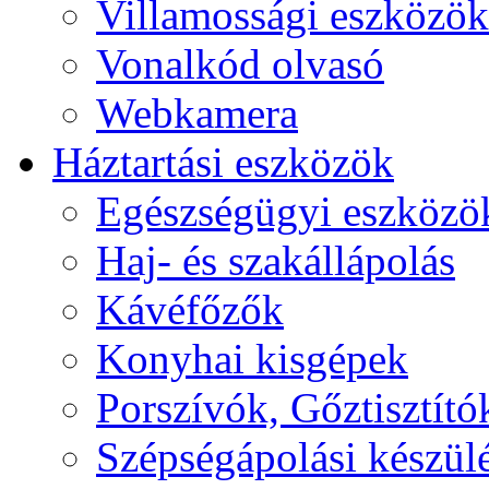
Villamossági eszközök
Vonalkód olvasó
Webkamera
Háztartási eszközök
Egészségügyi eszközö
Haj- és szakállápolás
Kávéfőzők
Konyhai kisgépek
Porszívók, Gőztisztító
Szépségápolási készül