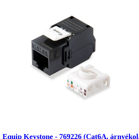
Equip Keystone - 769226 (Cat6A, árnyékola