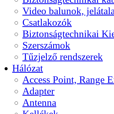
Video balunok, jelátal
Csatlakozók
Biztonságtechnikai Ki
Szerszámok
Tűzjelző rendszerek
Hálózat
Access Point, Range E
Adapter
Antenna
Kellékek