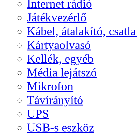
Internet rádió
Játékvezérlő
Kábel, átalakító, csatl
Kártyaolvasó
Kellék, egyéb
Média lejátszó
Mikrofon
Távírányító
UPS
USB-s eszköz