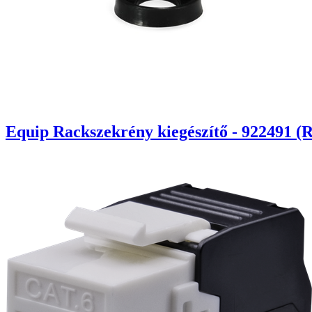
Equip Rackszekrény kiegészítő - 922491 (R