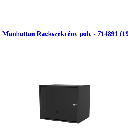
Manhattan Rackszekrény polc - 714891 (19