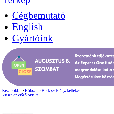
Cégbemutató
English
Gyártóink
Kezdőoldal
>
Hálózat
>
Rack szekrény, kellékek
Vissza az előző oldalra