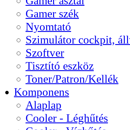
Gamer asztal
Gamer szék
Nyomtató
Szimulátor cockpit, ál
Szoftver
Tisztító eszköz
Toner/Patron/Kellék
Komponens
Alaplap
Cooler - Léghűtés