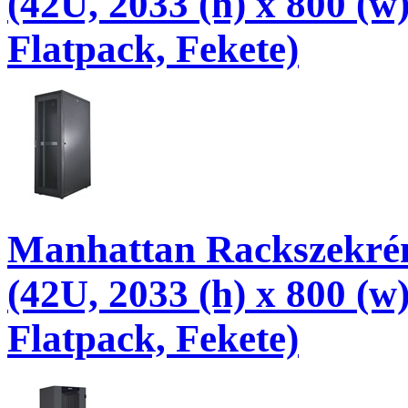
(42U, 2033 (h) x 800 (w
Flatpack, Fekete)
Manhattan Rackszekrény
(42U, 2033 (h) x 800 (w
Flatpack, Fekete)