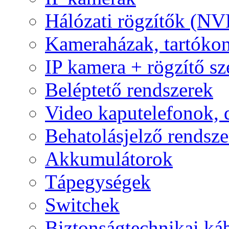
Hálózati rögzítők (NV
Kameraházak, tartóko
IP kamera + rögzítő sz
Beléptető rendszerek
Video kaputelefonok,
Behatolásjelző rendsze
Akkumulátorok
Tápegységek
Switchek
Biztonságtechnikai ká