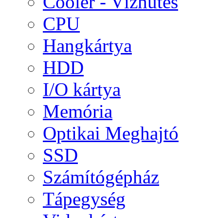
Cooler - Vízhűtés
CPU
Hangkártya
HDD
I/O kártya
Memória
Optikai Meghajtó
SSD
Számítógépház
Tápegység