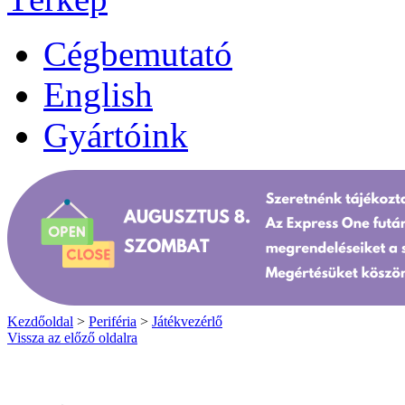
Cégbemutató
English
Gyártóink
Kezdőoldal
>
Periféria
>
Játékvezérlő
Vissza az előző oldalra