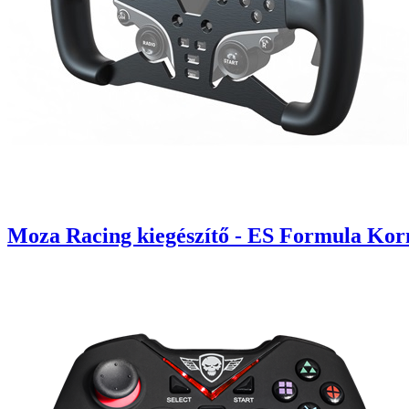
Moza Racing kiegészítő - ES Formula Ko