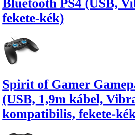
Bluetooth PS4 (USB, Vib
fekete-kék)
Spirit of Gamer Game
(USB, 1,9m kábel, Vibr
kompatibilis, fekete-kék