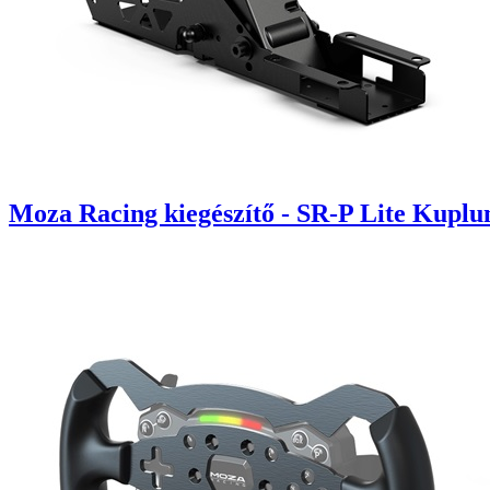
Moza Racing kiegészítő - SR-P Lite Kuplu