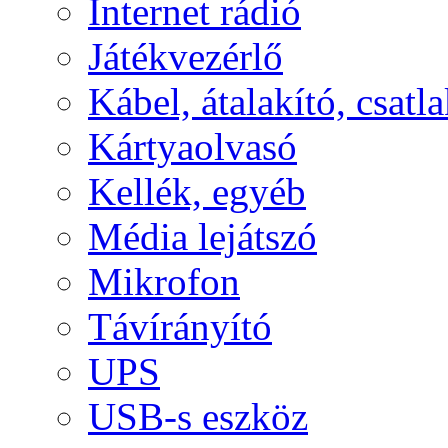
Internet rádió
Játékvezérlő
Kábel, átalakító, csatl
Kártyaolvasó
Kellék, egyéb
Média lejátszó
Mikrofon
Távírányító
UPS
USB-s eszköz