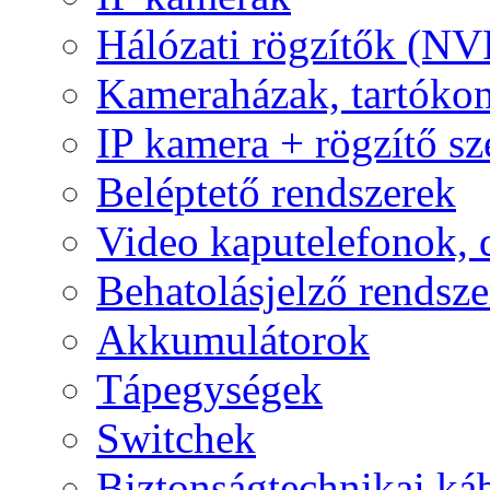
Hálózati rögzítők (NV
Kameraházak, tartóko
IP kamera + rögzítő sz
Beléptető rendszerek
Video kaputelefonok,
Behatolásjelző rendsze
Akkumulátorok
Tápegységek
Switchek
Biztonságtechnikai ká