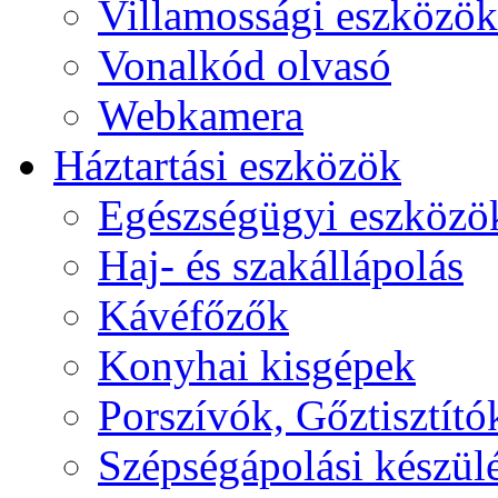
Villamossági eszközök
Vonalkód olvasó
Webkamera
Háztartási eszközök
Egészségügyi eszközö
Haj- és szakállápolás
Kávéfőzők
Konyhai kisgépek
Porszívók, Gőztisztító
Szépségápolási készül