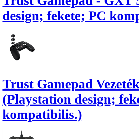
Trust Gamepad - GXT 5
design; fekete; PC kompa
Trust Gamepad Vezeték
(Playstation design; fek
kompatibilis.)