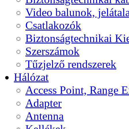
Video balunok, jelátal
Csatlakozók
Biztonságtechnikai Ki
Szerszámok
Tűzjelző rendszerek
Hálózat
Access Point, Range E
Adapter
Antenna
Kellékek