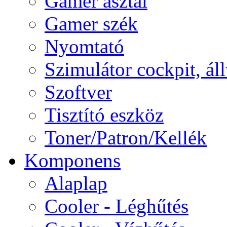
Gamer asztal
Gamer szék
Nyomtató
Szimulátor cockpit, ál
Szoftver
Tisztító eszköz
Toner/Patron/Kellék
Komponens
Alaplap
Cooler - Léghűtés