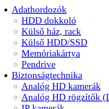
Adathordozók
HDD dokkoló
Külső ház, rack
Külső HDD/SSD
Memóriakártya
Pendrive
Biztonságtechnika
Analóg HD kamerák
Analóg HD rögzítők 
IP kamerák