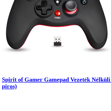
Spirit of Gamer Gamepad Vezeték Nélküli
piros)