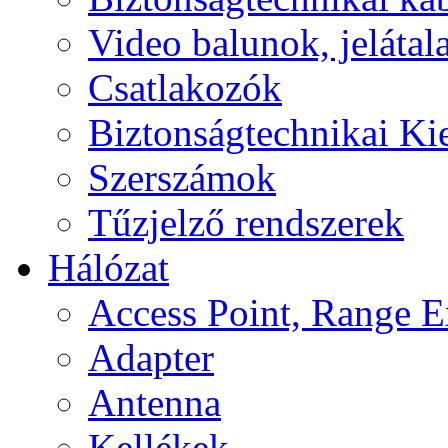
Video balunok, jelátal
Csatlakozók
Biztonságtechnikai Ki
Szerszámok
Tűzjelző rendszerek
Hálózat
Access Point, Range E
Adapter
Antenna
Kellékek