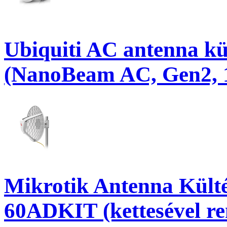
Ubiquiti AC antenna k
(NanoBeam AC, Gen2, 
Mikrotik Antenna Kült
60ADKIT (kettesével 