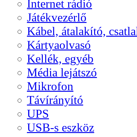
Internet rádió
Játékvezérlő
Kábel, átalakító, csatl
Kártyaolvasó
Kellék, egyéb
Média lejátszó
Mikrofon
Távírányító
UPS
USB-s eszköz