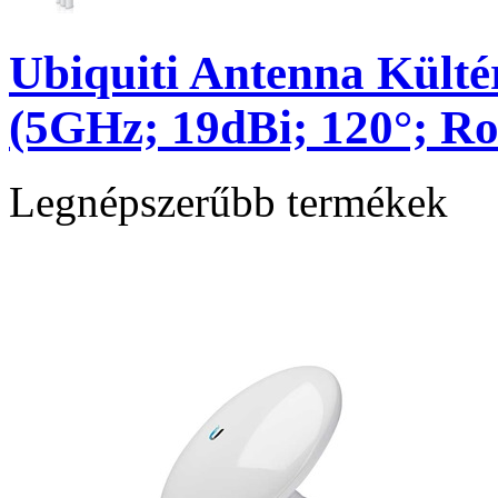
Ubiquiti Antenna Külté
(5GHz; 19dBi; 120°; R
Legnépszerűbb termékek