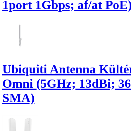
1port 1Gbps; af/at PoE
Ubiquiti Antenna Kült
Omni (5GHz; 13dBi; 36
SMA)