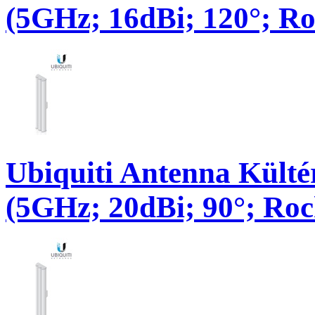
(5GHz; 16dBi; 120°; R
Ubiquiti Antenna Külté
(5GHz; 20dBi; 90°; Ro