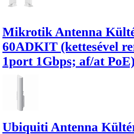
Mikrotik Antenna Kült
60ADKIT (kettesével 
1port 1Gbps; af/at PoE
Ubiquiti Antenna Külté