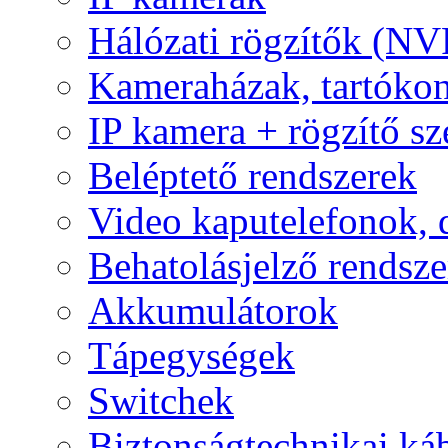
Hálózati rögzítők (NV
Kameraházak, tartóko
IP kamera + rögzítő sz
Beléptető rendszerek
Video kaputelefonok,
Behatolásjelző rendsze
Akkumulátorok
Tápegységek
Switchek
Biztonságtechnikai ká