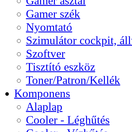
Gamer asztal
Gamer szék
Nyomtató
Szimulátor cockpit, ál
Szoftver
Tisztító eszköz
Toner/Patron/Kellék
Komponens
Alaplap
Cooler - Léghűtés