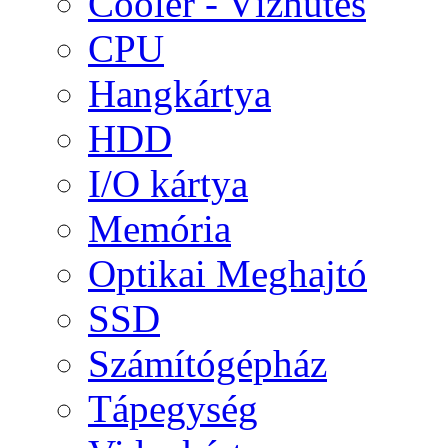
Cooler - Vízhűtés
CPU
Hangkártya
HDD
I/O kártya
Memória
Optikai Meghajtó
SSD
Számítógépház
Tápegység