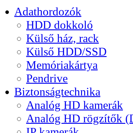
Adathordozók
HDD dokkoló
Külső ház, rack
Külső HDD/SSD
Memóriakártya
Pendrive
Biztonságtechnika
Analóg HD kamerák
Analóg HD rögzítők 
IP kamerák