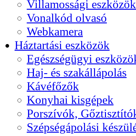
Villamossági eszközök
Vonalkód olvasó
Webkamera
Háztartási eszközök
Egészségügyi eszközö
Haj- és szakállápolás
Kávéfőzők
Konyhai kisgépek
Porszívók, Gőztisztító
Szépségápolási készül