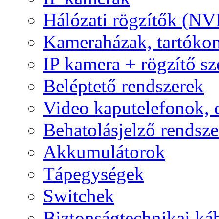
Hálózati rögzítők (NV
Kameraházak, tartóko
IP kamera + rögzítő sz
Beléptető rendszerek
Video kaputelefonok,
Behatolásjelző rendsze
Akkumulátorok
Tápegységek
Switchek
Biztonságtechnikai ká