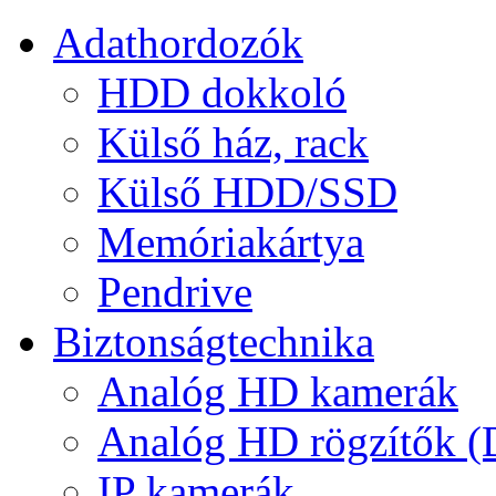
Adathordozók
HDD dokkoló
Külső ház, rack
Külső HDD/SSD
Memóriakártya
Pendrive
Biztonságtechnika
Analóg HD kamerák
Analóg HD rögzítők 
IP kamerák