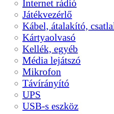
Internet rádió
Játékvezérlő
Kábel, átalakító, csatl
Kártyaolvasó
Kellék, egyéb
Média lejátszó
Mikrofon
Távírányító
UPS
USB-s eszköz