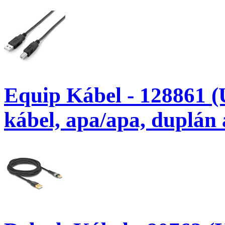
Equip Kábel - 128861 
kábel, apa/apa, duplán 