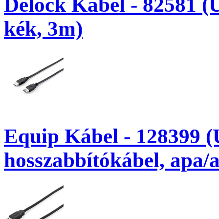
Delock Kábel - 82581 (
kék, 3m)
Equip Kábel - 128399 
hosszabbítókábel, apa/