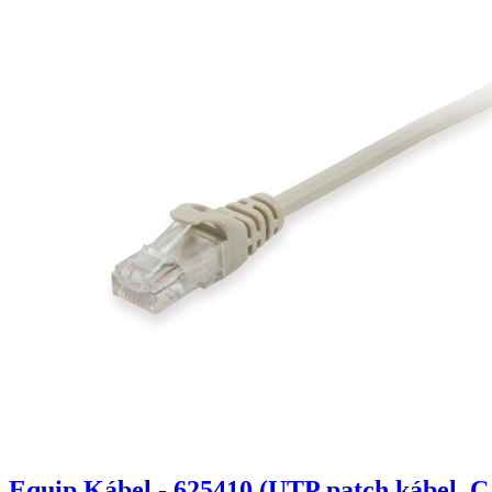
Equip Kábel - 625410 (UTP patch kábel, C