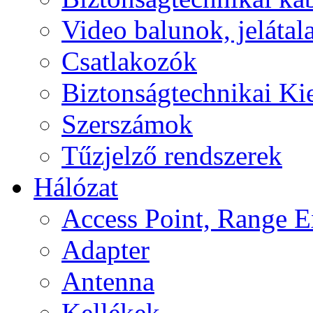
Video balunok, jelátal
Csatlakozók
Biztonságtechnikai Ki
Szerszámok
Tűzjelző rendszerek
Hálózat
Access Point, Range E
Adapter
Antenna
Kellékek