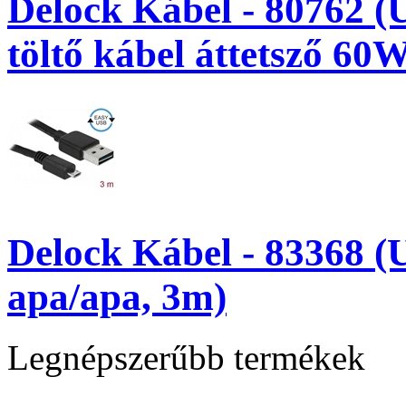
Delock Kábel - 80762 (
töltő kábel áttetsző 60W
Delock Kábel - 83368 (
apa/apa, 3m)
Legnépszerűbb termékek