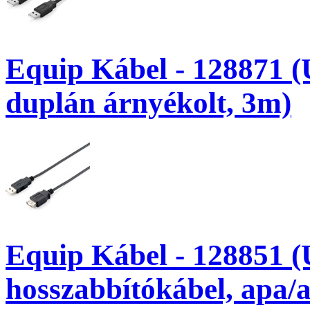
Equip Kábel - 128871 (
duplán árnyékolt, 3m)
Equip Kábel - 128851 
hosszabbítókábel, apa/