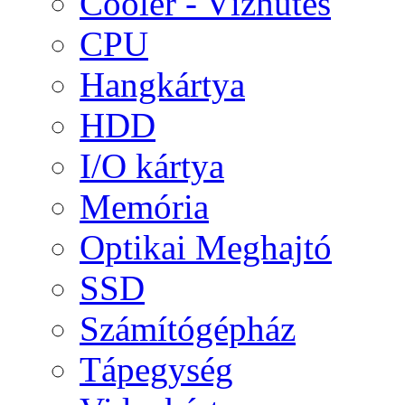
Cooler - Vízhűtés
CPU
Hangkártya
HDD
I/O kártya
Memória
Optikai Meghajtó
SSD
Számítógépház
Tápegység