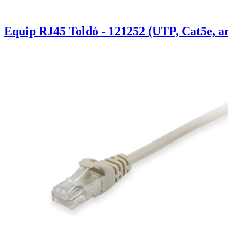
Equip RJ45 Toldó - 121252 (UTP, Cat5e, a