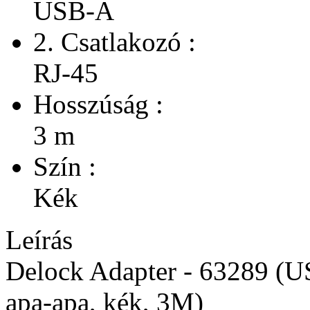
USB-A
2. Csatlakozó :
RJ-45
Hosszúság :
3 m
Szín :
Kék
Leírás
Delock Adapter - 63289 (
apa-apa, kék, 3M)