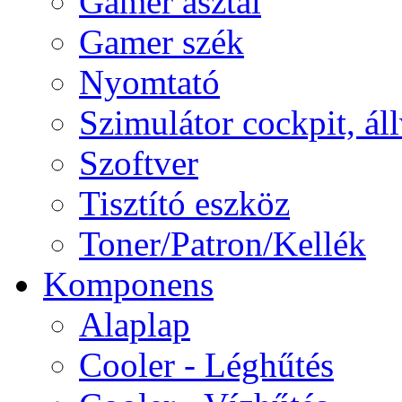
Gamer asztal
Gamer szék
Nyomtató
Szimulátor cockpit, ál
Szoftver
Tisztító eszköz
Toner/Patron/Kellék
Komponens
Alaplap
Cooler - Léghűtés