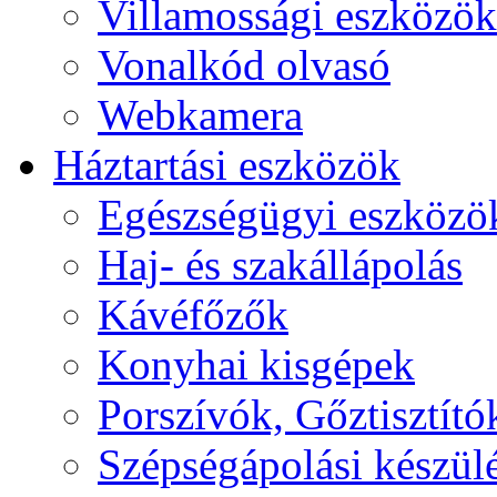
Villamossági eszközök
Vonalkód olvasó
Webkamera
Háztartási eszközök
Egészségügyi eszközö
Haj- és szakállápolás
Kávéfőzők
Konyhai kisgépek
Porszívók, Gőztisztító
Szépségápolási készül