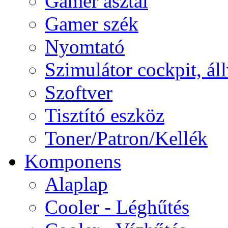
Gamer asztal
Gamer szék
Nyomtató
Szimulátor cockpit, ál
Szoftver
Tisztító eszköz
Toner/Patron/Kellék
Komponens
Alaplap
Cooler - Léghűtés