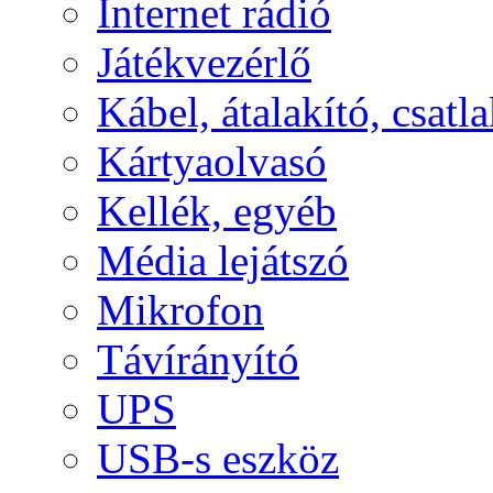
Internet rádió
Játékvezérlő
Kábel, átalakító, csatl
Kártyaolvasó
Kellék, egyéb
Média lejátszó
Mikrofon
Távírányító
UPS
USB-s eszköz