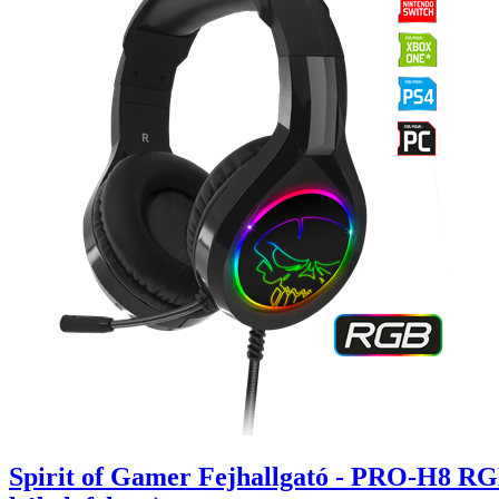
Spirit of Gamer Fejhallgató - PRO-H8 RG