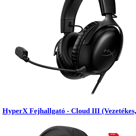
HyperX Fejhallgató - Cloud III (Vezetéke