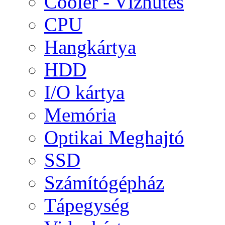
Cooler - Vízhűtés
CPU
Hangkártya
HDD
I/O kártya
Memória
Optikai Meghajtó
SSD
Számítógépház
Tápegység