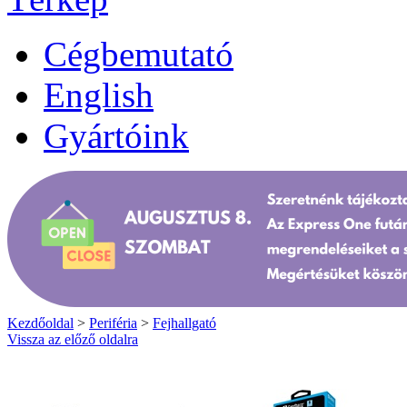
Cégbemutató
English
Gyártóink
Kezdőoldal
>
Periféria
>
Fejhallgató
Vissza az előző oldalra