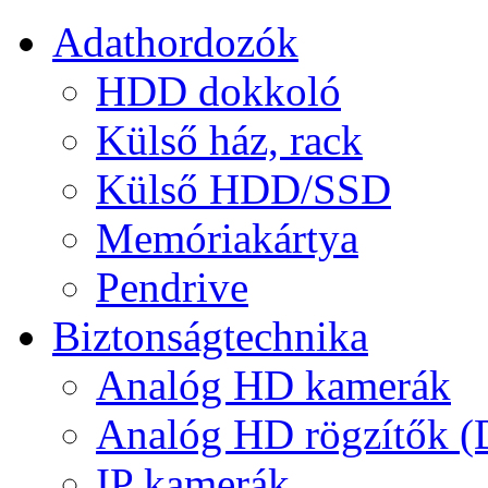
Adathordozók
HDD dokkoló
Külső ház, rack
Külső HDD/SSD
Memóriakártya
Pendrive
Biztonságtechnika
Analóg HD kamerák
Analóg HD rögzítők 
IP kamerák