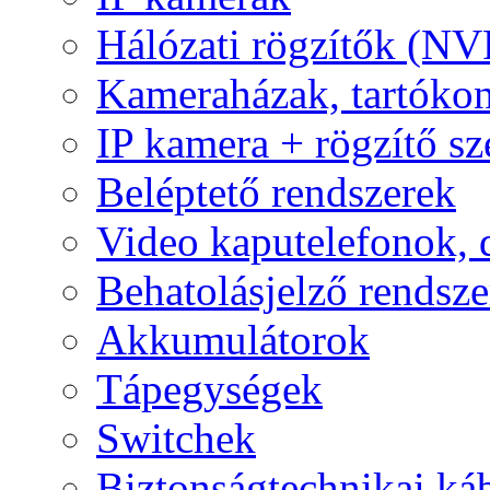
Hálózati rögzítők (NV
Kameraházak, tartóko
IP kamera + rögzítő sz
Beléptető rendszerek
Video kaputelefonok,
Behatolásjelző rendsze
Akkumulátorok
Tápegységek
Switchek
Biztonságtechnikai ká