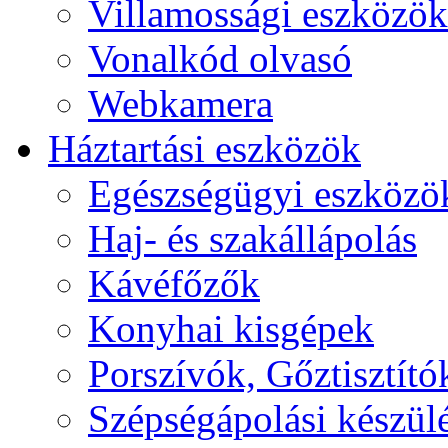
Villamossági eszközök
Vonalkód olvasó
Webkamera
Háztartási eszközök
Egészségügyi eszközö
Haj- és szakállápolás
Kávéfőzők
Konyhai kisgépek
Porszívók, Gőztisztító
Szépségápolási készül