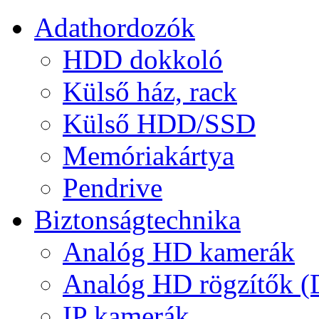
Adathordozók
HDD dokkoló
Külső ház, rack
Külső HDD/SSD
Memóriakártya
Pendrive
Biztonságtechnika
Analóg HD kamerák
Analóg HD rögzítők 
IP kamerák