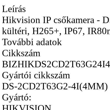
Leírás
Hikvision IP csőkamera -
kültéri, H265+, IP67, IR8
További adatok
Cikkszám
BIZHIKDS2CD2T63G24I
Gyártói cikkszám
DS-2CD2T63G2-4I(4MM)
Gyártó:
HIKVISION