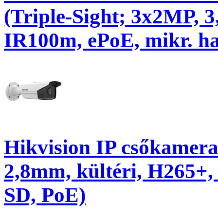
(Triple-Sight; 3x2MP,
IR100m, ePoE, mikr. ha
Hikvision IP csőkamer
2,8mm, kültéri, H265+
SD, PoE)