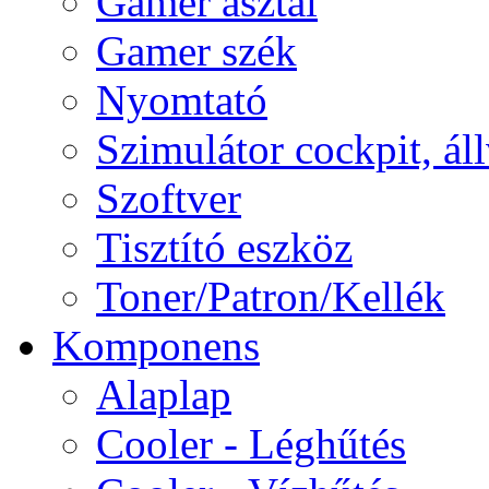
Gamer asztal
Gamer szék
Nyomtató
Szimulátor cockpit, ál
Szoftver
Tisztító eszköz
Toner/Patron/Kellék
Komponens
Alaplap
Cooler - Léghűtés