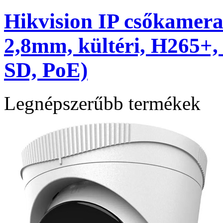
Hikvision IP csőkamer
2,8mm, kültéri, H265+
SD, PoE)
Legnépszerűbb termékek