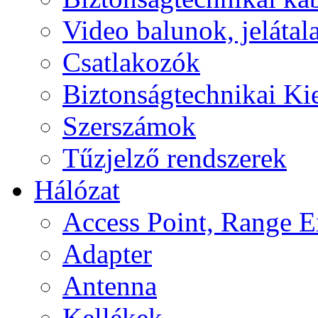
Video balunok, jelátal
Csatlakozók
Biztonságtechnikai Ki
Szerszámok
Tűzjelző rendszerek
Hálózat
Access Point, Range E
Adapter
Antenna
Kellékek