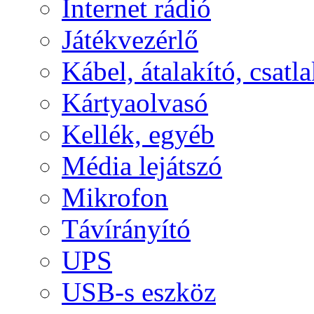
Internet rádió
Játékvezérlő
Kábel, átalakító, csatl
Kártyaolvasó
Kellék, egyéb
Média lejátszó
Mikrofon
Távírányító
UPS
USB-s eszköz