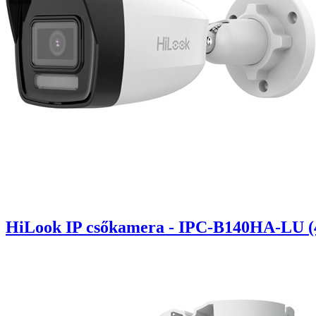
HiLook IP csőkamera - IPC-B140HA-LU (4