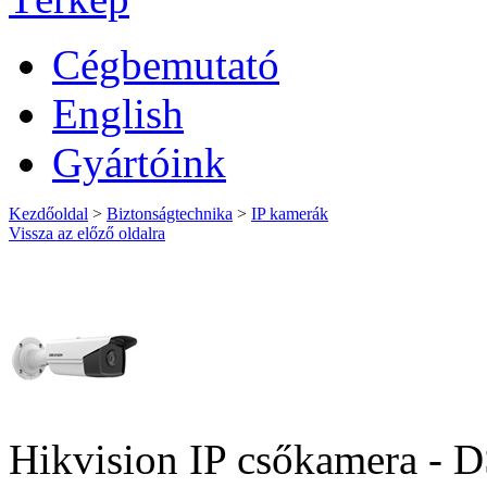
Cégbemutató
English
Gyártóink
Kezdőoldal
>
Biztonságtechnika
>
IP kamerák
Vissza az előző oldalra
Hikvision IP csőkamera -