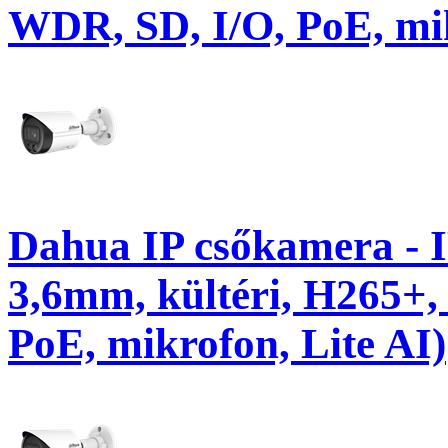
WDR, SD, I/O, PoE, mi
Dahua IP csőkamera -
3,6mm, kültéri, H265+,
PoE, mikrofon, Lite AI)