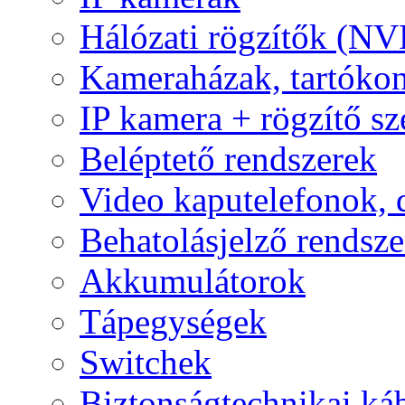
Hálózati rögzítők (NV
Kameraházak, tartóko
IP kamera + rögzítő sz
Beléptető rendszerek
Video kaputelefonok,
Behatolásjelző rendsze
Akkumulátorok
Tápegységek
Switchek
Biztonságtechnikai ká