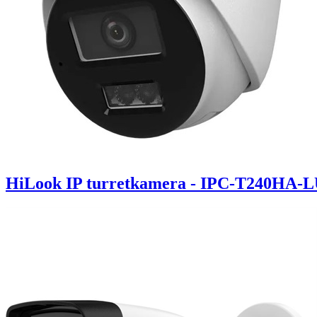
HiLook IP turretkamera - IPC-T240HA-LU