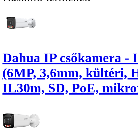
Dahua IP csőkamera -
(6MP, 3,6mm, kültéri, 
IL30m, SD, PoE, mikro