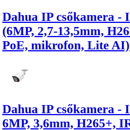
Dahua IP csőkamera 
(6MP, 2,7-13,5mm, H26
PoE, mikrofon, Lite AI)
Dahua IP csőkamera -
6MP, 3,6mm, H265+, I