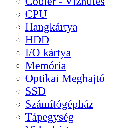
Cooler - Vízhűtés
CPU
Hangkártya
HDD
I/O kártya
Memória
Optikai Meghajtó
SSD
Számítógépház
Tápegység