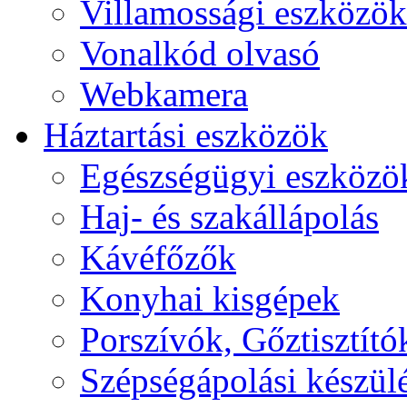
Villamossági eszközök
Vonalkód olvasó
Webkamera
Háztartási eszközök
Egészségügyi eszközö
Haj- és szakállápolás
Kávéfőzők
Konyhai kisgépek
Porszívók, Gőztisztító
Szépségápolási készül