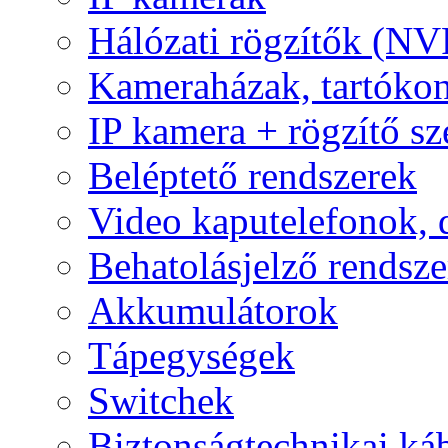
Hálózati rögzítők (NV
Kameraházak, tartóko
IP kamera + rögzítő sz
Beléptető rendszerek
Video kaputelefonok,
Behatolásjelző rendsze
Akkumulátorok
Tápegységek
Switchek
Biztonságtechnikai ká