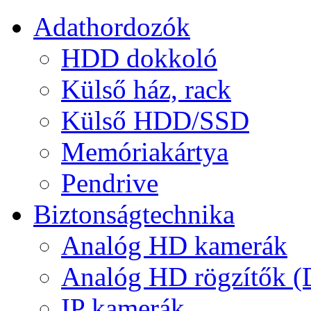
Adathordozók
HDD dokkoló
Külső ház, rack
Külső HDD/SSD
Memóriakártya
Pendrive
Biztonságtechnika
Analóg HD kamerák
Analóg HD rögzítők 
IP kamerák