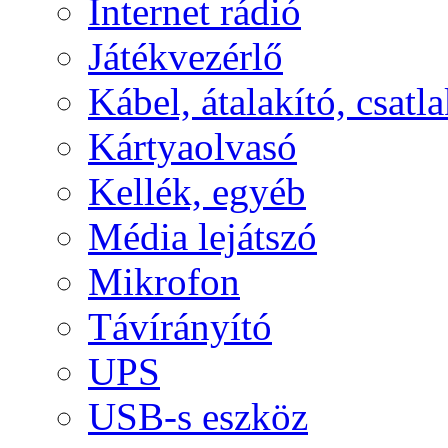
Internet rádió
Játékvezérlő
Kábel, átalakító, csatl
Kártyaolvasó
Kellék, egyéb
Média lejátszó
Mikrofon
Távírányító
UPS
USB-s eszköz