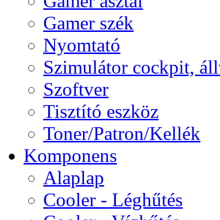
Gamer asztal
Gamer szék
Nyomtató
Szimulátor cockpit, ál
Szoftver
Tisztító eszköz
Toner/Patron/Kellék
Komponens
Alaplap
Cooler - Léghűtés