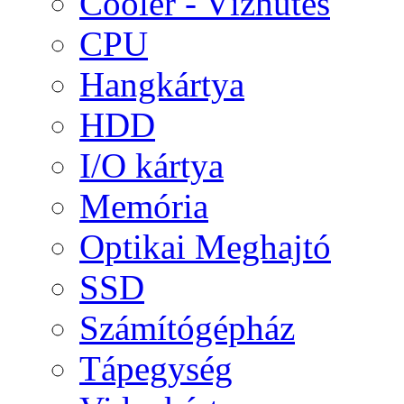
Cooler - Vízhűtés
CPU
Hangkártya
HDD
I/O kártya
Memória
Optikai Meghajtó
SSD
Számítógépház
Tápegység