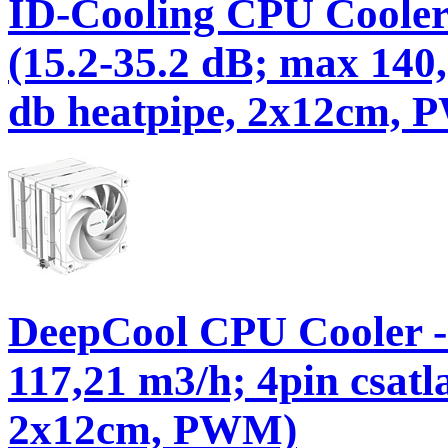
ID-Cooling CPU Cool
(15.2-35.2 dB; max 140,
db heatpipe, 2x12cm,
DeepCool CPU Cooler 
117,21 m3/h; 4pin csatl
2x12cm, PWM)