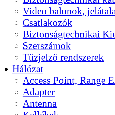
Video balunok, jelátal
Csatlakozók
Biztonságtechnikai Ki
Szerszámok
Tűzjelző rendszerek
Hálózat
Access Point, Range E
Adapter
Antenna
Kellékek