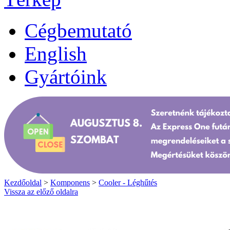
Cégbemutató
English
Gyártóink
Kezdőoldal
>
Komponens
>
Cooler - Léghűtés
Vissza az előző oldalra