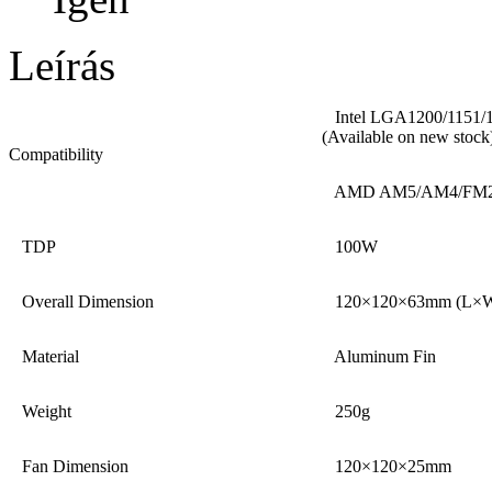
Leírás
Intel LGA1200/1151/1
(Available on new stoc
Compatibility
AMD AM5/AM4/FM2
TDP
100W
Overall Dimension
120×120×63mm (L×
Material
Aluminum Fin
Weight
250g
Fan Dimension
120×120×25mm