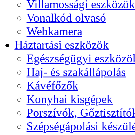
Villamossági eszközök
Vonalkód olvasó
Webkamera
Háztartási eszközök
Egészségügyi eszközö
Haj- és szakállápolás
Kávéfőzők
Konyhai kisgépek
Porszívók, Gőztisztító
Szépségápolási készül