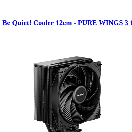
Be Quiet! Cooler 12cm - PURE WINGS 3 