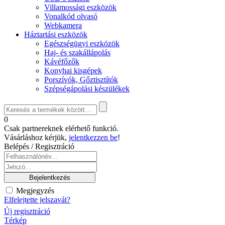
Villamossági eszközök
Vonalkód olvasó
Webkamera
Háztartási eszközök
Egészségügyi eszközök
Haj- és szakállápolás
Kávéfőzők
Konyhai kisgépek
Porszívók, Gőztisztítók
Szépségápolási készülékek
0
Csak partnereknek elérhető funkció.
Vásárláshoz kérjük,
jelentkezzen be
!
Belépés / Regisztráció
Megjegyzés
Elfelejtette jelszavát?
Új regisztráció
Térkép