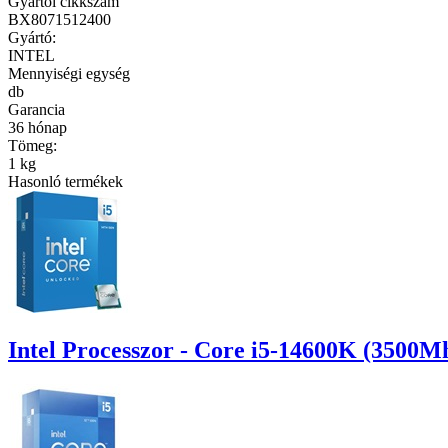
Gyártói cikkszám
BX8071512400
Gyártó:
INTEL
Mennyiségi egység
db
Garancia
36 hónap
Tömeg:
1 kg
Hasonló termékek
Intel Processzor - Core i5-14600K (350