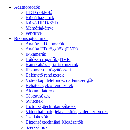
Adathordozók
HDD dokkoló
Külső ház, rack
Külső HDD/SSD
Memóriakártya
Pendrive
Biztonságtechnika
Analóg HD kamerák
Analóg HD rögzítők (DVR)
IP kamerák
Hálózati rögzítők (NVR)
Kameraházak, tartókonzolok
IP kamera + rögzítő szett
Beléptető rendszerek
Video kaputelefonok, dallamcsengők
Behatolásjelző rendszerek
Akkumulátorok
Tápegységek
Switchek
Biztonságtechnikai kábelek
Video balunok, jelátalakítók, video szerverek
Csatlakozók
Biztonságtechnikai Kiegészítők
Szerszámok