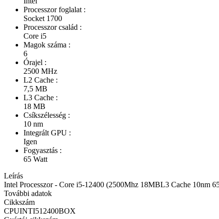
Intel
Processzor foglalat :
Socket 1700
Processzor család :
Core i5
Magok száma :
6
Órajel :
2500 MHz
L2 Cache :
7,5 MB
L3 Cache :
18 MB
Csíkszélesség :
10 nm
Integrált GPU :
Igen
Fogyasztás :
65 Watt
Leírás
Intel Processzor - Core i5-12400 (2500Mhz 18MBL3 Cache 10nm 
További adatok
Cikkszám
CPUINTI512400BOX