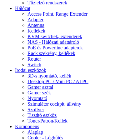
Tűzjelző rendszerek
Hálózat
Access Point, Range Extender
Adapter
Antenna
Kellékek
KVM switchek, extenderek
NAS - Hálózati adattároló
PoE és Powerline adapterek
Rack szekrény, kellékek
Router
Switch
Irodai eszközök
3D-s nyomtató, kellék
Desktop PC / Mini PC / AI PC
Gamer asztal
Gamer szék
Nyomtató
Szimulátor cockpit, állvány
Szoftver
Tisztító eszköz
Toner/Patron/Kellék
Komponens
Alaplap
Cooler - Léghűtés