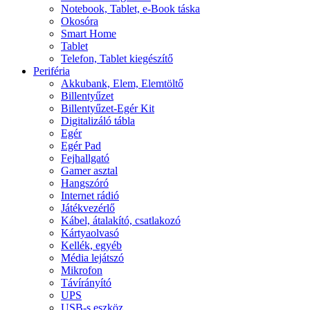
Notebook, Tablet, e-Book táska
Okosóra
Smart Home
Tablet
Telefon, Tablet kiegészítő
Periféria
Akkubank, Elem, Elemtöltő
Billentyűzet
Billentyűzet-Egér Kit
Digitalizáló tábla
Egér
Egér Pad
Fejhallgató
Gamer asztal
Hangszóró
Internet rádió
Játékvezérlő
Kábel, átalakító, csatlakozó
Kártyaolvasó
Kellék, egyéb
Média lejátszó
Mikrofon
Távírányító
UPS
USB-s eszköz