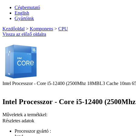
Cégbemutató
English
Gyártóink
Kezdőoldal
>
Komponens
>
CPU
Vissza az előző oldalra
Intel Processzor - Core i5-12400 (2500Mhz 18MBL3 Cache 10nm 
Intel Processzor - Core i5-12400 (2500
Műveletek a termékkel:
Részletes adatok
Processzor gyártó :