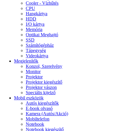
Cooler - Vízhűtés
CPU
Hangkártya
HDD
I/O kártya
Memória
Optikai Meghajtó
SSD
Számítógépház
Tápegység
Videokártya
Megjelenítők
Konzol, Szerelvény
Monitor
Projektor
Projektor kiegészítő
Projektor vászon
Speciális kijelző
Mobil eszközök
Autós kiegészítők
E-book olvasó
Kamera (Autós/Akció)
Mobiltelefon
Notebook
Notebook kiegészítő