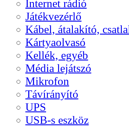
Internet rádió
Játékvezérlő
Kábel, átalakító, csatl
Kártyaolvasó
Kellék, egyéb
Média lejátszó
Mikrofon
Távírányító
UPS
USB-s eszköz