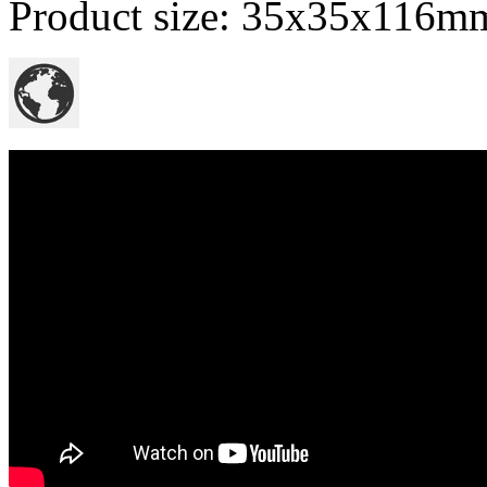
Product size: 35x35x116m