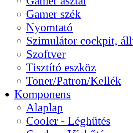
Gamer asztal
Gamer szék
Nyomtató
Szimulátor cockpit, ál
Szoftver
Tisztító eszköz
Toner/Patron/Kellék
Komponens
Alaplap
Cooler - Léghűtés