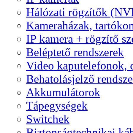
Hálózati rögzítők (NV
Kameraházak, tartóko
IP kamera + rögzítő sz
Beléptető rendszerek
Video kaputelefonok,
Behatolásjelző rendsze
Akkumulátorok
Tápegységek
Switchek
Biztonságtechnikai ká