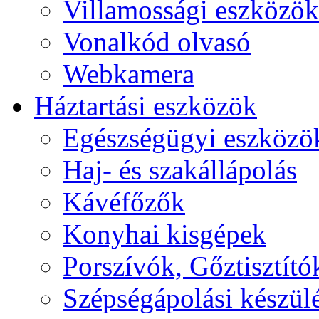
Villamossági eszközök
Vonalkód olvasó
Webkamera
Háztartási eszközök
Egészségügyi eszközö
Haj- és szakállápolás
Kávéfőzők
Konyhai kisgépek
Porszívók, Gőztisztító
Szépségápolási készül