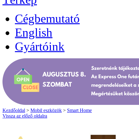
Cégbemutató
English
Gyártóink
Kezdőoldal
>
Mobil eszközök
>
Smart Home
Vissza az előző oldalra