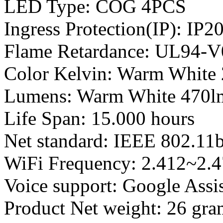
LED Type: COG 4PCS
Ingress Protection(IP): IP2
Flame Retardance: UL94-V
Color Kelvin: Warm White
Lumens: Warm White 470l
Life Span: 15.000 hours
Net standard: IEEE 802.11b
WiFi Frequency: 2.412~2.
Voice support: Google Assi
Product Net weight: 26 gr