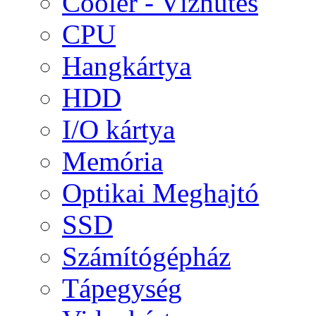
Cooler - Vízhűtés
CPU
Hangkártya
HDD
I/O kártya
Memória
Optikai Meghajtó
SSD
Számítógépház
Tápegység