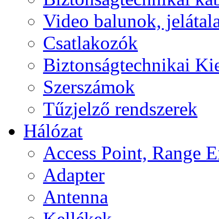
Video balunok, jelátal
Csatlakozók
Biztonságtechnikai Ki
Szerszámok
Tűzjelző rendszerek
Hálózat
Access Point, Range E
Adapter
Antenna
Kellékek