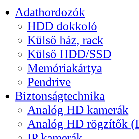
Adathordozók
HDD dokkoló
Külső ház, rack
Külső HDD/SSD
Memóriakártya
Pendrive
Biztonságtechnika
Analóg HD kamerák
Analóg HD rögzítők 
IP kamerák