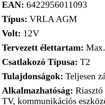
EAN:
6422956011093
Típus:
VRLA AGM
Volt:
12V
Tervezett élettartam:
Max.:
Csatlakozó Típusa:
T2
Tulajdonságok:
Teljesen z
Alkalmazhatóság:
Riasztó 
TV, kommunikációs eszközö