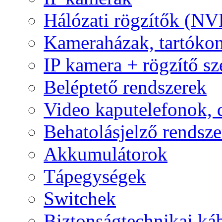
Hálózati rögzítők (NV
Kameraházak, tartóko
IP kamera + rögzítő sz
Beléptető rendszerek
Video kaputelefonok,
Behatolásjelző rendsze
Akkumulátorok
Tápegységek
Switchek
Biztonságtechnikai ká