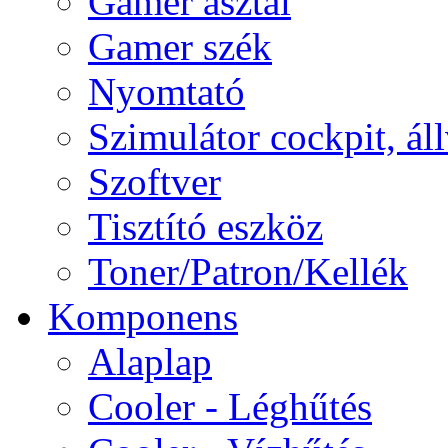
Gamer asztal
Gamer szék
Nyomtató
Szimulátor cockpit, ál
Szoftver
Tisztító eszköz
Toner/Patron/Kellék
Komponens
Alaplap
Cooler - Léghűtés