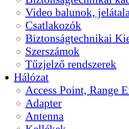
Video balunok, jelátal
Csatlakozók
Biztonságtechnikai Ki
Szerszámok
Tűzjelző rendszerek
Hálózat
Access Point, Range E
Adapter
Antenna
Kellékek