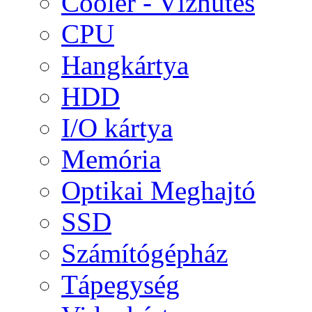
Cooler - Vízhűtés
CPU
Hangkártya
HDD
I/O kártya
Memória
Optikai Meghajtó
SSD
Számítógépház
Tápegység