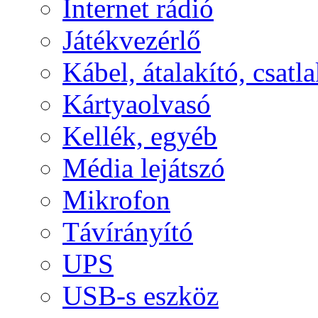
Internet rádió
Játékvezérlő
Kábel, átalakító, csatl
Kártyaolvasó
Kellék, egyéb
Média lejátszó
Mikrofon
Távírányító
UPS
USB-s eszköz