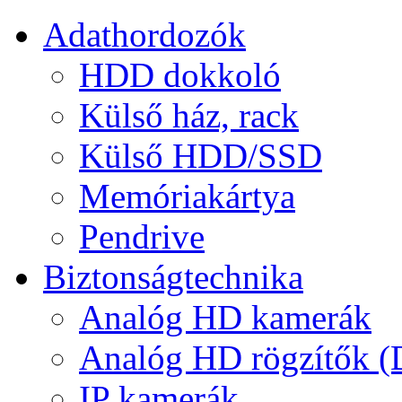
Adathordozók
HDD dokkoló
Külső ház, rack
Külső HDD/SSD
Memóriakártya
Pendrive
Biztonságtechnika
Analóg HD kamerák
Analóg HD rögzítők 
IP kamerák