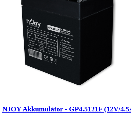
NJOY Akkumulátor - GP4.5121F (12V/4.5A