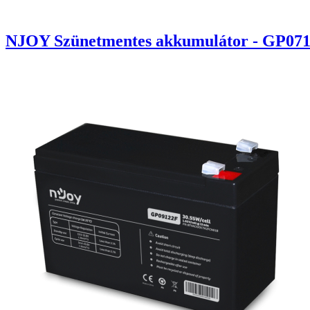
NJOY Szünetmentes akkumulátor - GP0712