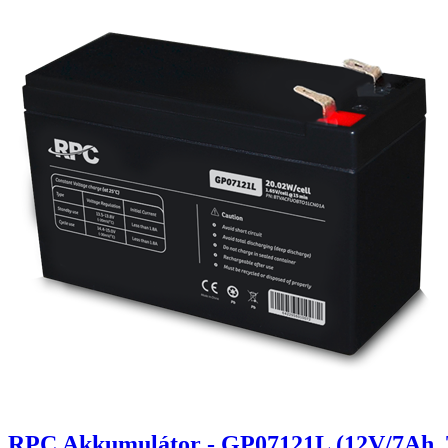
RPC Akkumulátor - GP07121L (12V/7Ah, T