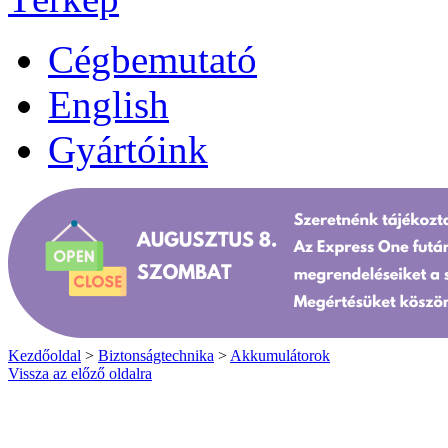
Cégbemutató
English
Gyártóink
Kezdőoldal
>
Biztonságtechnika
>
Akkumulátorok
Vissza az előző oldalra