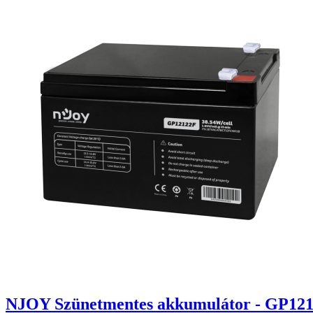
NJOY Szünetmentes akkumulátor - GP1212