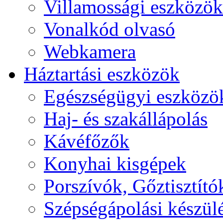
Villamossági eszközök
Vonalkód olvasó
Webkamera
Háztartási eszközök
Egészségügyi eszközö
Haj- és szakállápolás
Kávéfőzők
Konyhai kisgépek
Porszívók, Gőztisztító
Szépségápolási készül