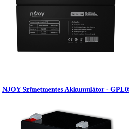
NJOY Szünetmentes Akkumulátor - GPL091