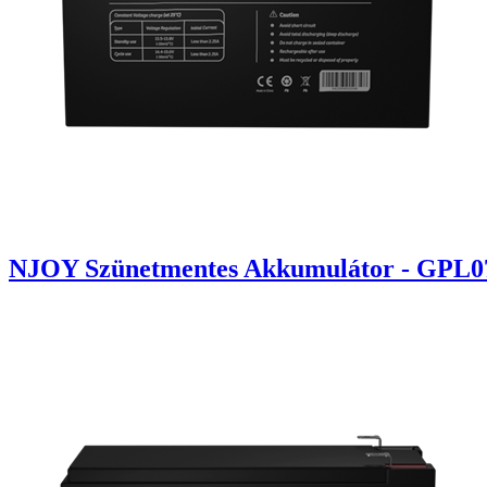
NJOY Szünetmentes Akkumulátor - GPL071