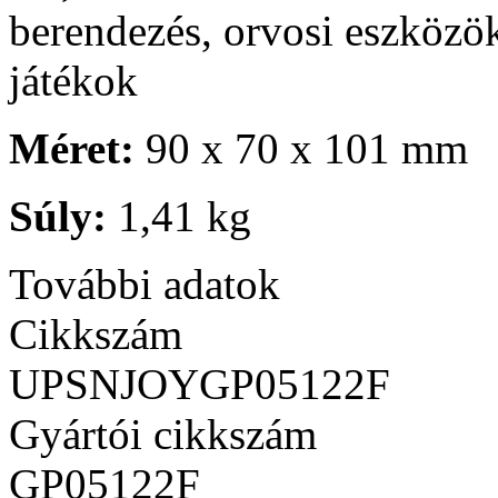
berendezés, orvosi eszközö
játékok
Méret:
90 x 70 x 101 mm
Súly:
1,41 kg
További adatok
Cikkszám
UPSNJOYGP05122F
Gyártói cikkszám
GP05122F