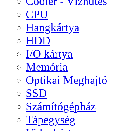
Cooler - Vízhűtés
CPU
Hangkártya
HDD
I/O kártya
Memória
Optikai Meghajtó
SSD
Számítógépház
Tápegység