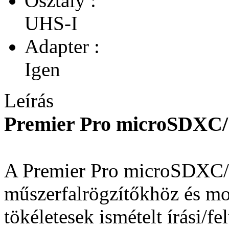
Osztály :
UHS-I
Adapter :
Igen
Leírás
Premier Pro microSDXC
A Premier Pro microSDXC
műszerfalrögzítőkhöz és m
tökéletesek ismételt írási/fe