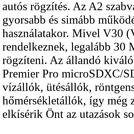
autós rögzítés. Az A2 szab
gyorsabb és simább működé
használatakor. Mivel V30 (
rendelkeznek, legalább 30 
rögzíteni. Az állandó kivál
Premier Pro microSDXC/S
vízállók, ütésállók, röntgen
hőmérsékletállók, így még 
elkísérik Önt az utazások so