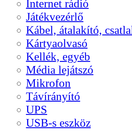
Internet rádió
Játékvezérlő
Kábel, átalakító, csatl
Kártyaolvasó
Kellék, egyéb
Média lejátszó
Mikrofon
Távírányító
UPS
USB-s eszköz