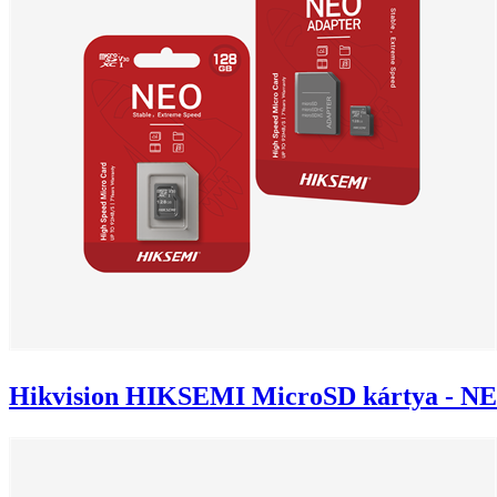
Hikvision HIKSEMI MicroSD kártya - N