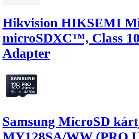
Hikvision HIKSEMI Mi
microSDXC™, Class 10
Adapter
Samsung MicroSD kárt
MY128SA/WW (PRO Ult