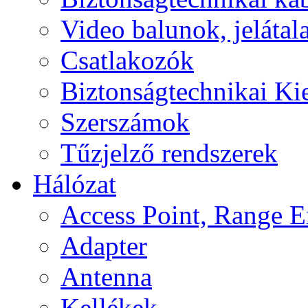
Video balunok, jelátal
Csatlakozók
Biztonságtechnikai Ki
Szerszámok
Tűzjelző rendszerek
Hálózat
Access Point, Range E
Adapter
Antenna
Kellékek