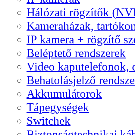
Hálózati rögzítők (NV
Kameraházak, tartóko
IP kamera + rögzítő sz
Beléptető rendszerek
Video kaputelefonok,
Behatolásjelző rendsze
Akkumulátorok
Tápegységek
Switchek
Biztonságtechnikai ká