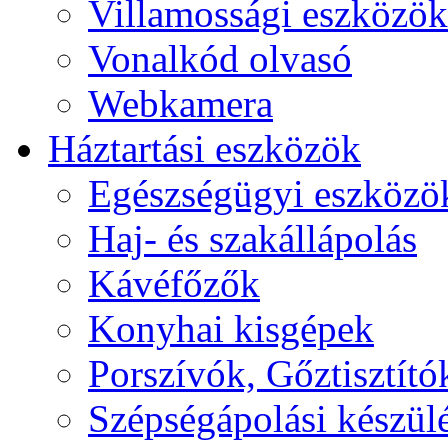
Villamossági eszközök
Vonalkód olvasó
Webkamera
Háztartási eszközök
Egészségügyi eszközö
Haj- és szakállápolás
Kávéfőzők
Konyhai kisgépek
Porszívók, Gőztisztító
Szépségápolási készül