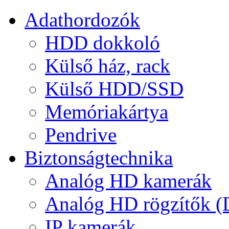
Adathordozók
HDD dokkoló
Külső ház, rack
Külső HDD/SSD
Memóriakártya
Pendrive
Biztonságtechnika
Analóg HD kamerák
Analóg HD rögzítők 
IP kamerák