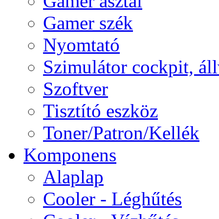
Gamer asztal
Gamer szék
Nyomtató
Szimulátor cockpit, ál
Szoftver
Tisztító eszköz
Toner/Patron/Kellék
Komponens
Alaplap
Cooler - Léghűtés