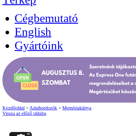
Cégbemutató
English
Gyártóink
Kezdőoldal
>
Adathordozók
>
Memóriakártya
Vissza az előző oldalra