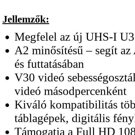
Jellemzők:
Megfelel az új UHS-I U3
A2 minősítésű – segít az
és futtatásában
V30 videó sebességoszt
videó másodpercenként
Kiváló kompatibilitás tö
táblagépek, digitális fé
Támogatja a Full HD 1080