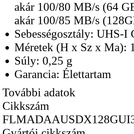
akár 100/80 MB/s (64 G
akár 100/85 MB/s (128
Sebességosztály: UHS-I C
Méretek (H x Sz x Ma): 
Súly: 0,25 g
Garancia: Élettartam
További adatok
Cikkszám
FLMADAAUSDX128GUI
Gyártói cikkszám