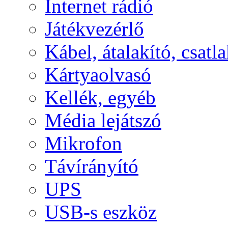
Internet rádió
Játékvezérlő
Kábel, átalakító, csatl
Kártyaolvasó
Kellék, egyéb
Média lejátszó
Mikrofon
Távírányító
UPS
USB-s eszköz