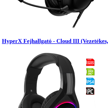
HyperX Fejhallgató - Cloud III (Vezetéke