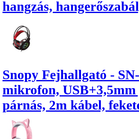
hangzás, hangerőszabály
Snopy Fejhallgató - S
mikrofon, USB+3,5mm j
párnás, 2m kábel, feket