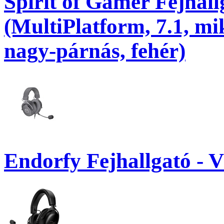
Spirit of Gamer Fejhal
(MultiPlatform, 7.1, mi
nagy-párnás, fehér)
Endorfy Fejhallgató - 