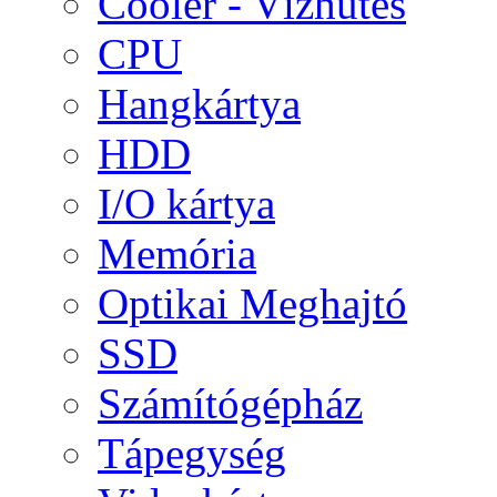
Cooler - Vízhűtés
CPU
Hangkártya
HDD
I/O kártya
Memória
Optikai Meghajtó
SSD
Számítógépház
Tápegység