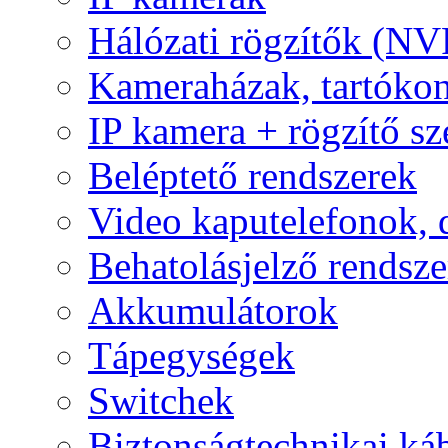
Hálózati rögzítők (NV
Kameraházak, tartóko
IP kamera + rögzítő sz
Beléptető rendszerek
Video kaputelefonok,
Behatolásjelző rendsze
Akkumulátorok
Tápegységek
Switchek
Biztonságtechnikai ká