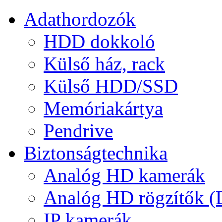
Adathordozók
HDD dokkoló
Külső ház, rack
Külső HDD/SSD
Memóriakártya
Pendrive
Biztonságtechnika
Analóg HD kamerák
Analóg HD rögzítők 
IP kamerák