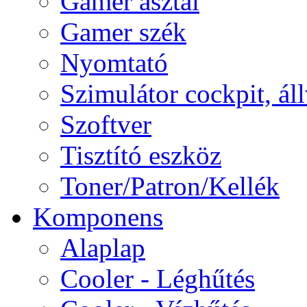
Gamer asztal
Gamer szék
Nyomtató
Szimulátor cockpit, ál
Szoftver
Tisztító eszköz
Toner/Patron/Kellék
Komponens
Alaplap
Cooler - Léghűtés