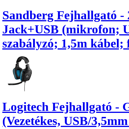
Sandberg Fejhallgató - 
Jack+USB (mikrofon; 
szabályzó; 1,5m kábel; 
Logitech Fejhallgató -
(Vezetékes, USB/3,5mm