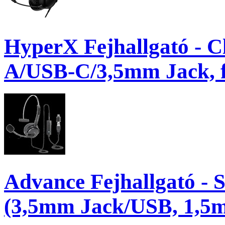
HyperX Fejhallgató - C
A/USB-C/3,5mm Jack, fe
Advance Fejhallgató
(3,5mm Jack/USB, 1,5m 