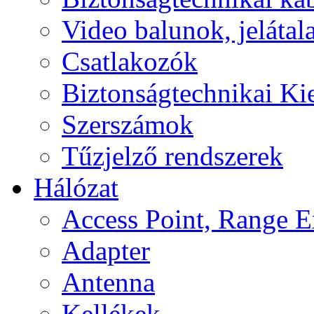
Video balunok, jelátal
Csatlakozók
Biztonságtechnikai Ki
Szerszámok
Tűzjelző rendszerek
Hálózat
Access Point, Range E
Adapter
Antenna
Kellékek