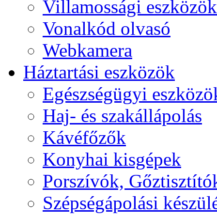
Villamossági eszközök
Vonalkód olvasó
Webkamera
Háztartási eszközök
Egészségügyi eszközö
Haj- és szakállápolás
Kávéfőzők
Konyhai kisgépek
Porszívók, Gőztisztító
Szépségápolási készül