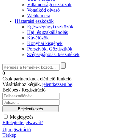
Villamossági eszközök
Vonalkód olvasó
Webkamera
Háztartási eszközök
Egészségügyi eszközök
Haj- és szakállápolás
Kávéfőzők
Konyhai kisgépek
Porszívók, Gőztisztítók
Szépségápolási készülékek
0
Csak partnereknek elérhető funkció.
Vásárláshoz kérjük,
jelentkezzen be
!
Belépés / Regisztráció
Megjegyzés
Elfelejtette jelszavát?
Új regisztráció
Térkép