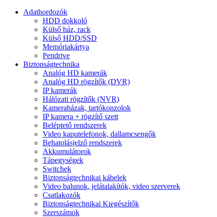
Adathordozók
HDD dokkoló
Külső ház, rack
Külső HDD/SSD
Memóriakártya
Pendrive
Biztonságtechnika
Analóg HD kamerák
Analóg HD rögzítők (DVR)
IP kamerák
Hálózati rögzítők (NVR)
Kameraházak, tartókonzolok
IP kamera + rögzítő szett
Beléptető rendszerek
Video kaputelefonok, dallamcsengők
Behatolásjelző rendszerek
Akkumulátorok
Tápegységek
Switchek
Biztonságtechnikai kábelek
Video balunok, jelátalakítók, video szerverek
Csatlakozók
Biztonságtechnikai Kiegészítők
Szerszámok