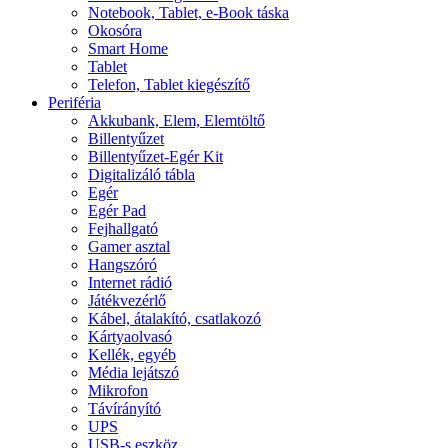
Notebook, Tablet, e-Book táska
Okosóra
Smart Home
Tablet
Telefon, Tablet kiegészítő
Periféria
Akkubank, Elem, Elemtöltő
Billentyűzet
Billentyűzet-Egér Kit
Digitalizáló tábla
Egér
Egér Pad
Fejhallgató
Gamer asztal
Hangszóró
Internet rádió
Játékvezérlő
Kábel, átalakító, csatlakozó
Kártyaolvasó
Kellék, egyéb
Média lejátszó
Mikrofon
Távírányító
UPS
USB-s eszköz