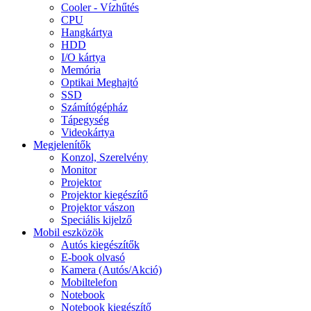
Cooler - Vízhűtés
CPU
Hangkártya
HDD
I/O kártya
Memória
Optikai Meghajtó
SSD
Számítógépház
Tápegység
Videokártya
Megjelenítők
Konzol, Szerelvény
Monitor
Projektor
Projektor kiegészítő
Projektor vászon
Speciális kijelző
Mobil eszközök
Autós kiegészítők
E-book olvasó
Kamera (Autós/Akció)
Mobiltelefon
Notebook
Notebook kiegészítő