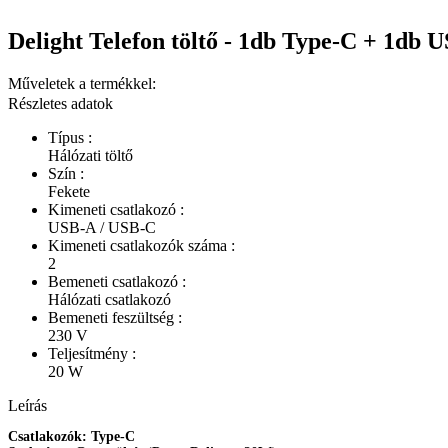
Delight Telefon töltő - 1db Type-C + 1db 
Műveletek a termékkel:
Részletes adatok
Típus :
Hálózati töltő
Szín :
Fekete
Kimeneti csatlakozó :
USB-A / USB-C
Kimeneti csatlakozók száma :
2
Bemeneti csatlakozó :
Hálózati csatlakozó
Bemeneti feszültség :
230 V
Teljesítmény :
20 W
Leírás
Csatlakozók: Type-C