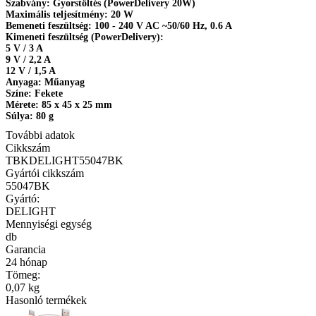
Szabvány: Gyorstöltés (PowerDelivery 20W)
Maximális teljesítmény: 20 W
Bemeneti feszültség: 100 - 240 V AC ~50/60 Hz, 0.6 A
Kimeneti feszültség (PowerDelivery):
5 V / 3 A
9 V / 2,2 A
12 V / 1,5 A
Anyaga: Műanyag
Színe: Fekete
Mérete: 85 x 45 x 25 mm
Súlya: 80 g
További adatok
Cikkszám
TBKDELIGHT55047BK
Gyártói cikkszám
55047BK
Gyártó:
DELIGHT
Mennyiségi egység
db
Garancia
24 hónap
Tömeg:
0,07 kg
Hasonló termékek