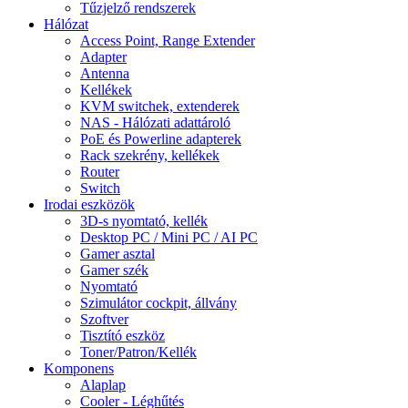
Tűzjelző rendszerek
Hálózat
Access Point, Range Extender
Adapter
Antenna
Kellékek
KVM switchek, extenderek
NAS - Hálózati adattároló
PoE és Powerline adapterek
Rack szekrény, kellékek
Router
Switch
Irodai eszközök
3D-s nyomtató, kellék
Desktop PC / Mini PC / AI PC
Gamer asztal
Gamer szék
Nyomtató
Szimulátor cockpit, állvány
Szoftver
Tisztító eszköz
Toner/Patron/Kellék
Komponens
Alaplap
Cooler - Léghűtés