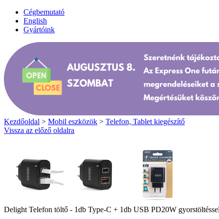
Cégbemutató
English
Gyártóink
Kezdőoldal
>
Mobil eszközök
>
Telefon, Tablet kiegészítő
Vissza az előző oldalra
Delight Telefon töltő - 1db Type-C + 1db USB PD20W gyorstöltéssel