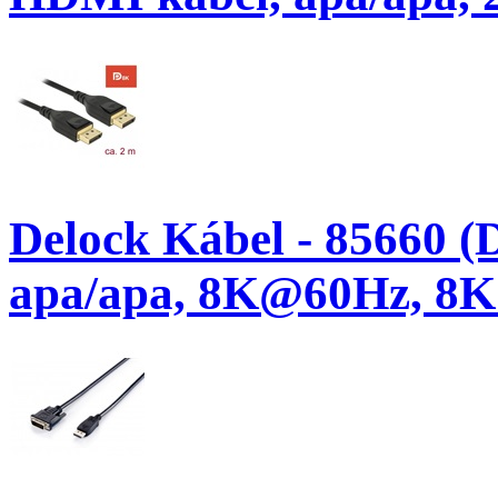
Delock Kábel - 85660 (D
apa/apa, 8K@60Hz, 8K 