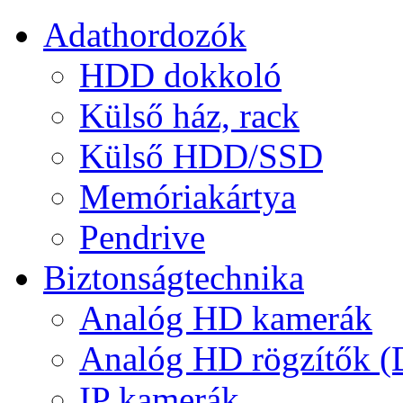
Adathordozók
HDD dokkoló
Külső ház, rack
Külső HDD/SSD
Memóriakártya
Pendrive
Biztonságtechnika
Analóg HD kamerák
Analóg HD rögzítők 
IP kamerák