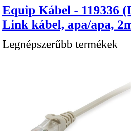
Equip Kábel - 119336 (
Link kábel, apa/apa, 2
Legnépszerűbb termékek