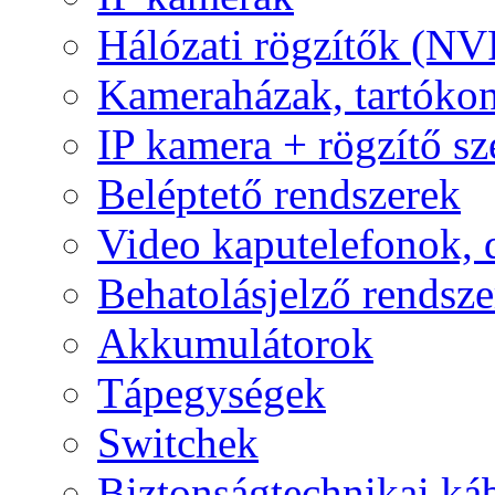
Hálózati rögzítők (NV
Kameraházak, tartóko
IP kamera + rögzítő sz
Beléptető rendszerek
Video kaputelefonok,
Behatolásjelző rendsze
Akkumulátorok
Tápegységek
Switchek
Biztonságtechnikai ká