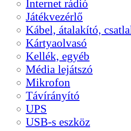
Internet rádió
Játékvezérlő
Kábel, átalakító, csatl
Kártyaolvasó
Kellék, egyéb
Média lejátszó
Mikrofon
Távírányító
UPS
USB-s eszköz