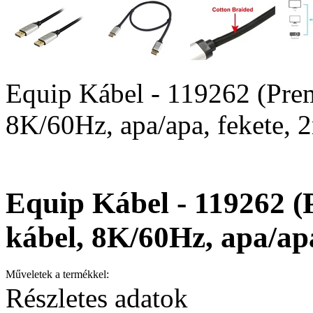
Equip Kábel - 119262 (Prem
8K/60Hz, apa/apa, fekete, 
Equip Kábel - 119262 (
kábel, 8K/60Hz, apa/apa
Műveletek a termékkel:
Részletes adatok