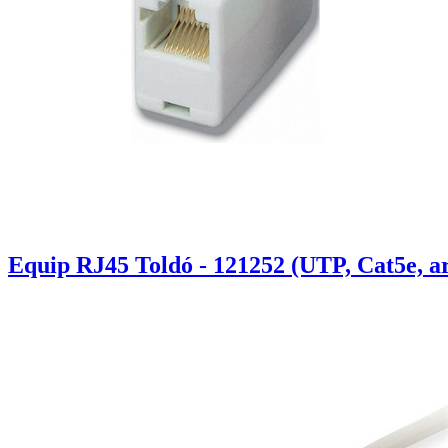
Equip RJ45 Toldó - 121252 (UTP, Cat5e, a