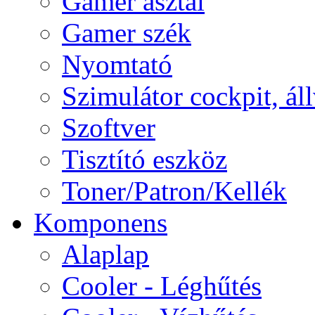
Gamer asztal
Gamer szék
Nyomtató
Szimulátor cockpit, ál
Szoftver
Tisztító eszköz
Toner/Patron/Kellék
Komponens
Alaplap
Cooler - Léghűtés