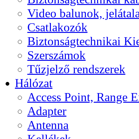
Video balunok, jelátal
Csatlakozók
Biztonságtechnikai Ki
Szerszámok
Tűzjelző rendszerek
Hálózat
Access Point, Range E
Adapter
Antenna
Kellékek