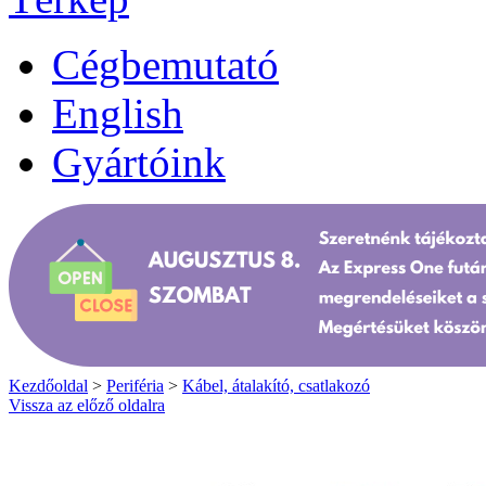
Cégbemutató
English
Gyártóink
Kezdőoldal
>
Periféria
>
Kábel, átalakító, csatlakozó
Vissza az előző oldalra