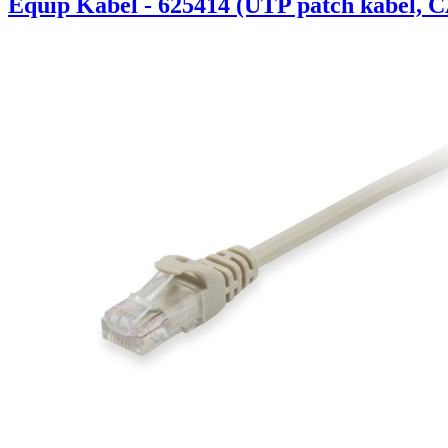
Equip Kábel - 625414 (UTP patch kábel, C