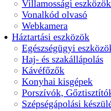
Villamossági eszközök
Vonalkód olvasó
Webkamera
Háztartási eszközök
Egészségügyi eszközö
Haj- és szakállápolás
Kávéfőzők
Konyhai kisgépek
Porszívók, Gőztisztító
Szépségápolási készül