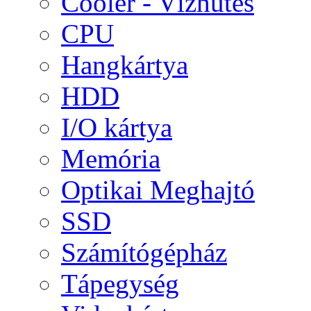
Cooler - Vízhűtés
CPU
Hangkártya
HDD
I/O kártya
Memória
Optikai Meghajtó
SSD
Számítógépház
Tápegység