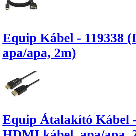
Equip Kábel - 119338 (
apa/apa, 2m)
Equip Átalakító Kábel -
HDMI kábel, apa/apa, 