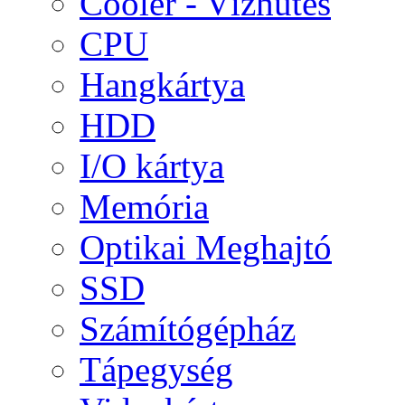
Cooler - Vízhűtés
CPU
Hangkártya
HDD
I/O kártya
Memória
Optikai Meghajtó
SSD
Számítógépház
Tápegység