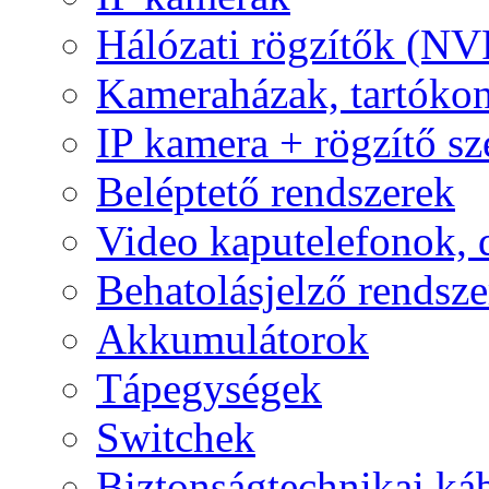
Hálózati rögzítők (NV
Kameraházak, tartóko
IP kamera + rögzítő sz
Beléptető rendszerek
Video kaputelefonok,
Behatolásjelző rendsze
Akkumulátorok
Tápegységek
Switchek
Biztonságtechnikai ká