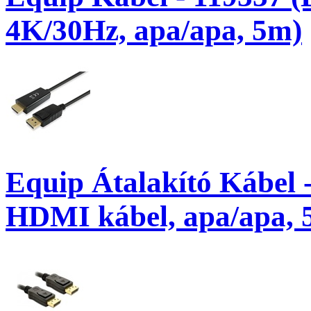
4K/30Hz, apa/apa, 5m)
Equip Átalakító Kábel -
HDMI kábel, apa/apa, 