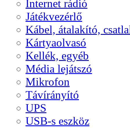
Internet rádió
Játékvezérlő
Kábel, átalakító, csatl
Kártyaolvasó
Kellék, egyéb
Média lejátszó
Mikrofon
Távírányító
UPS
USB-s eszköz