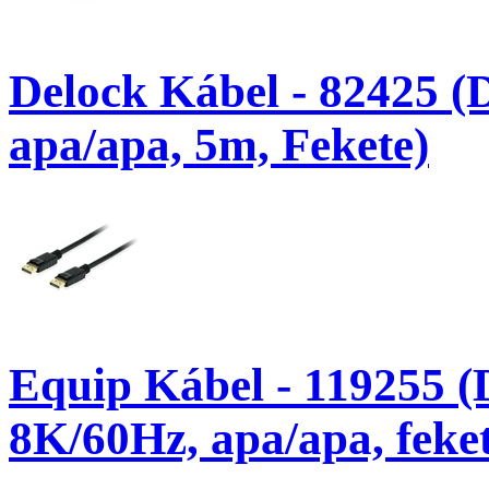
Delock Kábel - 82425 (D
apa/apa, 5m, Fekete)
Equip Kábel - 119255 (
8K/60Hz, apa/apa, feke