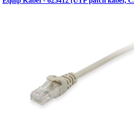
Equip Kábel - 625412 (UTP patch kábel, C