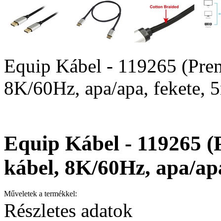
Equip Kábel - 119265 (Prem
8K/60Hz, apa/apa, fekete, 
Equip Kábel - 119265 (
kábel, 8K/60Hz, apa/apa
Műveletek a termékkel:
Részletes adatok