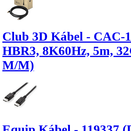
Club 3D Kábel - CAC-10
HBR3, 8K60Hz, 5m, 32
M/M)
Equip Kábel - 119337 (