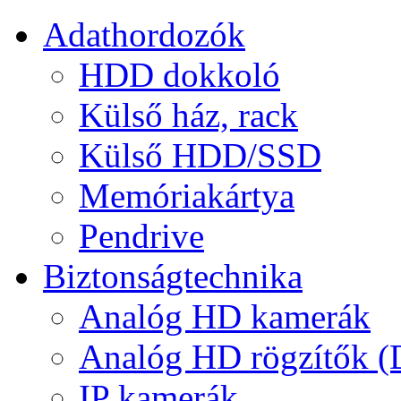
Adathordozók
HDD dokkoló
Külső ház, rack
Külső HDD/SSD
Memóriakártya
Pendrive
Biztonságtechnika
Analóg HD kamerák
Analóg HD rögzítők 
IP kamerák