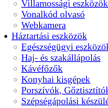
Villamossági eszközök
Vonalkód olvasó
Webkamera
Háztartási eszközök
Egészségügyi eszközö
Haj- és szakállápolás
Kávéfőzők
Konyhai kisgépek
Porszívók, Gőztisztító
Szépségápolási készül