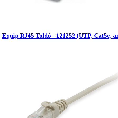
Equip RJ45 Toldó - 121252 (UTP, Cat5e, a