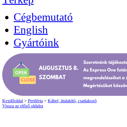
Cégbemutató
English
Gyártóink
Kezdőoldal
>
Periféria
>
Kábel, átalakító, csatlakozó
Vissza az előző oldalra