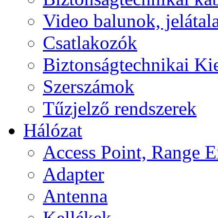
Video balunok, jelátal
Csatlakozók
Biztonságtechnikai Ki
Szerszámok
Tűzjelző rendszerek
Hálózat
Access Point, Range E
Adapter
Antenna
Kellékek