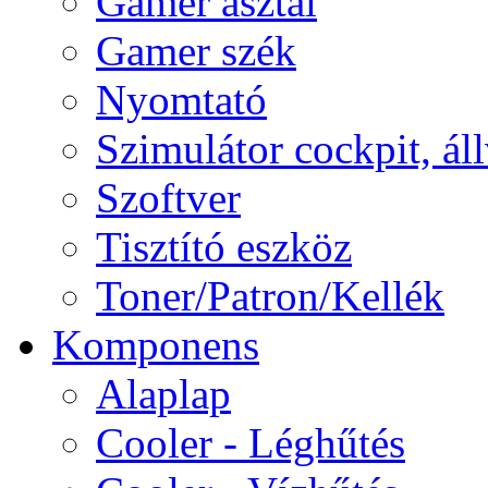
Gamer asztal
Gamer szék
Nyomtató
Szimulátor cockpit, ál
Szoftver
Tisztító eszköz
Toner/Patron/Kellék
Komponens
Alaplap
Cooler - Léghűtés