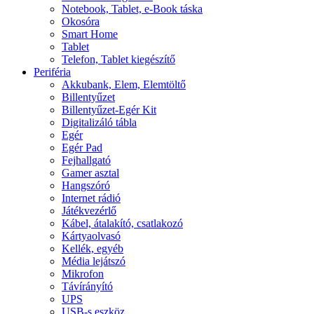
Notebook, Tablet, e-Book táska
Okosóra
Smart Home
Tablet
Telefon, Tablet kiegészítő
Periféria
Akkubank, Elem, Elemtöltő
Billentyűzet
Billentyűzet-Egér Kit
Digitalizáló tábla
Egér
Egér Pad
Fejhallgató
Gamer asztal
Hangszóró
Internet rádió
Játékvezérlő
Kábel, átalakító, csatlakozó
Kártyaolvasó
Kellék, egyéb
Média lejátszó
Mikrofon
Távírányító
UPS
USB-s eszköz