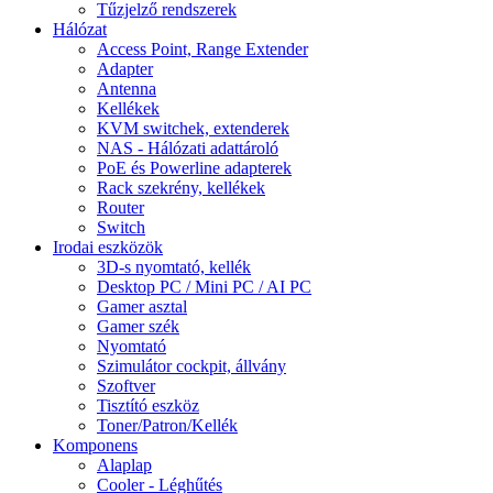
Tűzjelző rendszerek
Hálózat
Access Point, Range Extender
Adapter
Antenna
Kellékek
KVM switchek, extenderek
NAS - Hálózati adattároló
PoE és Powerline adapterek
Rack szekrény, kellékek
Router
Switch
Irodai eszközök
3D-s nyomtató, kellék
Desktop PC / Mini PC / AI PC
Gamer asztal
Gamer szék
Nyomtató
Szimulátor cockpit, állvány
Szoftver
Tisztító eszköz
Toner/Patron/Kellék
Komponens
Alaplap
Cooler - Léghűtés