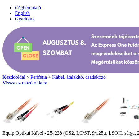
Cégbemutató
English
Gyártóink
Kezdőoldal
>
Periféria
>
Kábel, átalakító, csatlakozó
Vissza az előző oldalra
Equip Optikai Kábel - 254238 (OS2, LC/ST, 9/125µ, LSOH, sárga, 