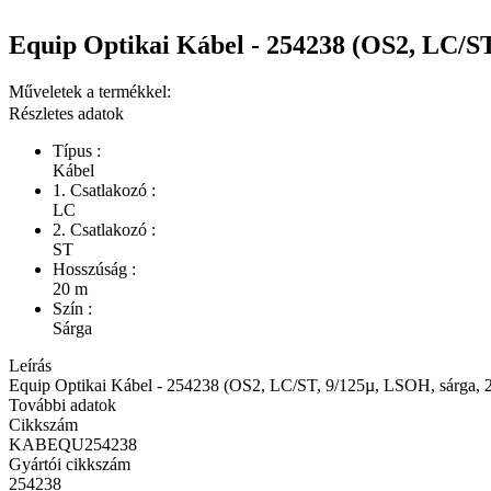
Equip Optikai Kábel - 254238 (OS2, LC/ST
Műveletek a termékkel:
Részletes adatok
Típus :
Kábel
1. Csatlakozó :
LC
2. Csatlakozó :
ST
Hosszúság :
20 m
Szín :
Sárga
Leírás
Equip Optikai Kábel - 254238 (OS2, LC/ST, 9/125µ, LSOH, sárga, 
További adatok
Cikkszám
KABEQU254238
Gyártói cikkszám
254238