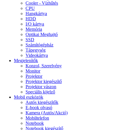
Cooler - Vízhűtés
CPU
Hangkártya
HDD
I/O kártya
Memória
Optikai Meghajtó
SSD
Számítógépház
Tápegység
Videokártya
Megjelenítők
Konzol, Szerelvény
Monitor
Projektor
Projektor kiegészítő
Projektor vászon
Speciális kijelző
Mobil eszközök
Autós kiegészítők
E-book olvasó
Kamera (Autós/Akció)
Mobiltelefon
Notebook
Notebook kiegészítő