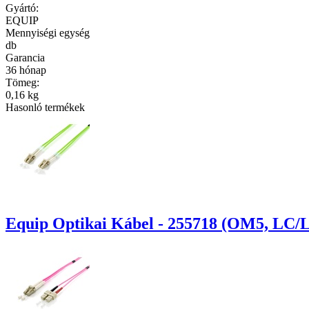
Gyártó:
EQUIP
Mennyiségi egység
db
Garancia
36 hónap
Tömeg:
0,16 kg
Hasonló termékek
Equip Optikai Kábel - 255718 (OM5, LC/L