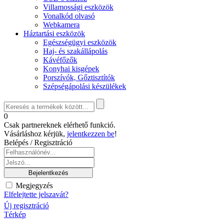
Villamossági eszközök
Vonalkód olvasó
Webkamera
Háztartási eszközök
Egészségügyi eszközök
Haj- és szakállápolás
Kávéfőzők
Konyhai kisgépek
Porszívók, Gőztisztítók
Szépségápolási készülékek
0
Csak partnereknek elérhető funkció.
Vásárláshoz kérjük,
jelentkezzen be
!
Belépés / Regisztráció
Megjegyzés
Elfelejtette jelszavát?
Új regisztráció
Térkép