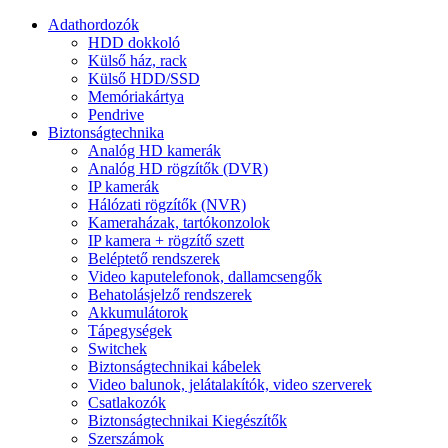
Adathordozók
HDD dokkoló
Külső ház, rack
Külső HDD/SSD
Memóriakártya
Pendrive
Biztonságtechnika
Analóg HD kamerák
Analóg HD rögzítők (DVR)
IP kamerák
Hálózati rögzítők (NVR)
Kameraházak, tartókonzolok
IP kamera + rögzítő szett
Beléptető rendszerek
Video kaputelefonok, dallamcsengők
Behatolásjelző rendszerek
Akkumulátorok
Tápegységek
Switchek
Biztonságtechnikai kábelek
Video balunok, jelátalakítók, video szerverek
Csatlakozók
Biztonságtechnikai Kiegészítők
Szerszámok