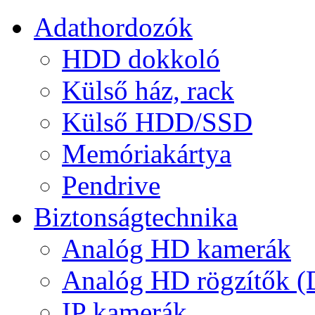
Adathordozók
HDD dokkoló
Külső ház, rack
Külső HDD/SSD
Memóriakártya
Pendrive
Biztonságtechnika
Analóg HD kamerák
Analóg HD rögzítők 
IP kamerák