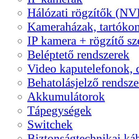
Hálózati rögzítők (NV
Kameraházak, tartóko
IP kamera + rögzítő sz
Beléptető rendszerek
Video kaputelefonok,
Behatolásjelző rendsze
Akkumulátorok
Tápegységek
Switchek
Biztonságtechnikai ká