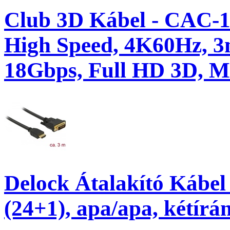
Club 3D Kábel - CAC-
High Speed, 4K60Hz, 3
18Gbps, Full HD 3D, 
Delock Átalakító Kábel
(24+1), apa/apa, kétírá