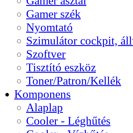
Gamer asztal
Gamer szék
Nyomtató
Szimulátor cockpit, ál
Szoftver
Tisztító eszköz
Toner/Patron/Kellék
Komponens
Alaplap
Cooler - Léghűtés