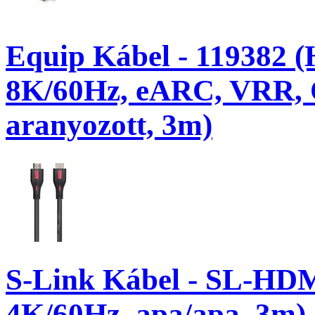
Equip Kábel - 119382 (
8K/60Hz, eARC, VRR,
aranyozott, 3m)
S-Link Kábel - SL-HD
4K/60Hz, apa/apa, 3m)