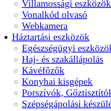
Villamossági eszközök
Vonalkód olvasó
Webkamera
Háztartási eszközök
Egészségügyi eszközö
Haj- és szakállápolás
Kávéfőzők
Konyhai kisgépek
Porszívók, Gőztisztító
Szépségápolási készül