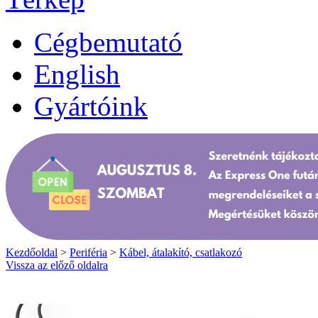
Cégbemutató
English
Gyártóink
Kezdőoldal
>
Periféria
>
Kábel, átalakító, csatlakozó
Vissza az előző oldalra