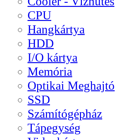
Cooler - Vízhűtés
CPU
Hangkártya
HDD
I/O kártya
Memória
Optikai Meghajtó
SSD
Számítógépház
Tápegység