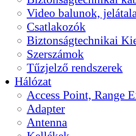
Video balunok, jelátal
Csatlakozók
Biztonságtechnikai Ki
Szerszámok
Tűzjelző rendszerek
Hálózat
Access Point, Range E
Adapter
Antenna
Kellékek