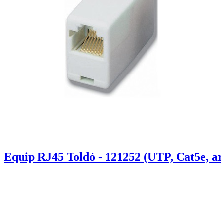
Equip RJ45 Toldó - 121252 (UTP, Cat5e, a