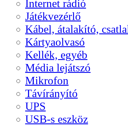
Internet rádió
Játékvezérlő
Kábel, átalakító, csatl
Kártyaolvasó
Kellék, egyéb
Média lejátszó
Mikrofon
Távírányító
UPS
USB-s eszköz