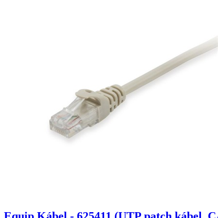
Equip Kábel - 625411 (UTP patch kábel, C