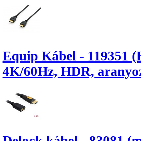
Equip Kábel - 119351 (
4K/60Hz, HDR, aranyoz
Delock kábel - 83081 