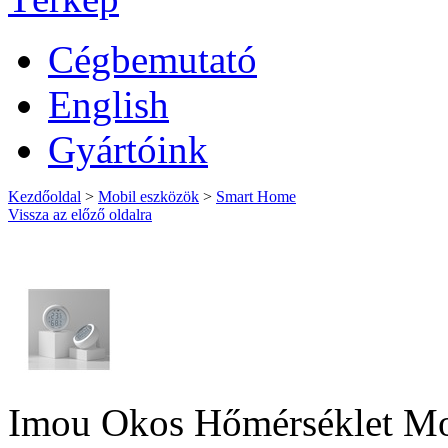
Cégbemutató
English
Gyártóink
Kezdőoldal
>
Mobil eszközök
>
Smart Home
Vissza az előző oldalra
Imou Okos Hőmérséklet Mon