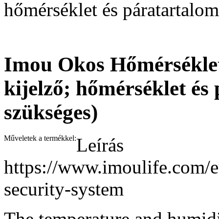
hőmérséklet és páratartalo
Imou Okos Hőmérséklet
kijelző; hőmérséklet é
szükséges)
Műveletek a termékkel:
Leírás
https://www.imoulife.com/
security-system
The temperature and humidit