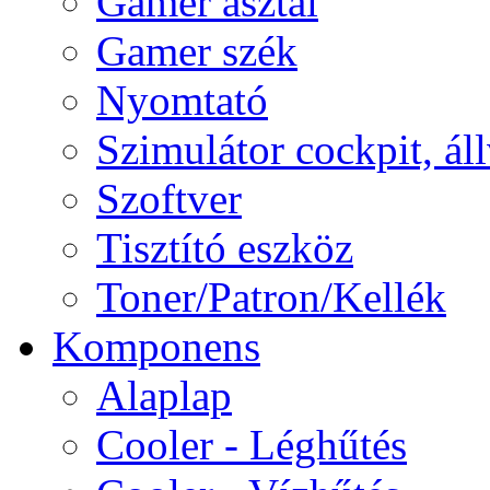
Gamer asztal
Gamer szék
Nyomtató
Szimulátor cockpit, ál
Szoftver
Tisztító eszköz
Toner/Patron/Kellék
Komponens
Alaplap
Cooler - Léghűtés