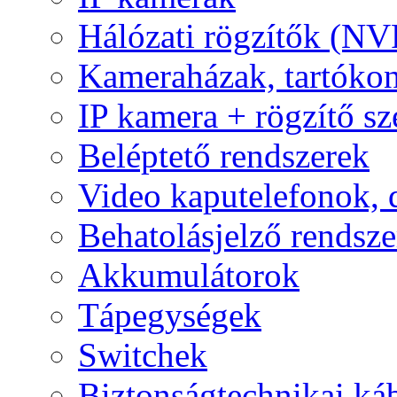
Hálózati rögzítők (NV
Kameraházak, tartóko
IP kamera + rögzítő sz
Beléptető rendszerek
Video kaputelefonok,
Behatolásjelző rendsze
Akkumulátorok
Tápegységek
Switchek
Biztonságtechnikai ká