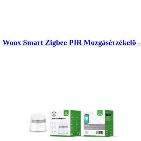
Woox Smart Zigbee PIR Mozgásérzékelő - R