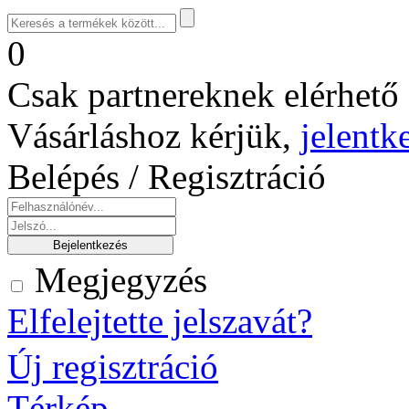
0
Csak partnereknek elérhető 
Vásárláshoz kérjük,
jelentk
Belépés / Regisztráció
Megjegyzés
Elfelejtette jelszavát?
Új regisztráció
Térkép