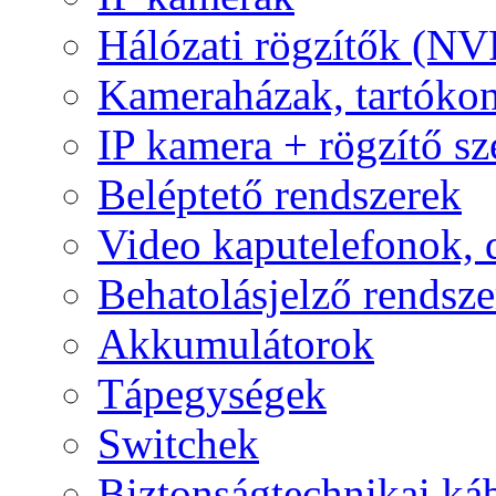
Hálózati rögzítők (NV
Kameraházak, tartóko
IP kamera + rögzítő sz
Beléptető rendszerek
Video kaputelefonok,
Behatolásjelző rendsze
Akkumulátorok
Tápegységek
Switchek
Biztonságtechnikai ká