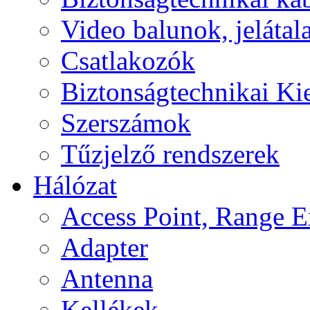
Video balunok, jelátal
Csatlakozók
Biztonságtechnikai Ki
Szerszámok
Tűzjelző rendszerek
Hálózat
Access Point, Range E
Adapter
Antenna
Kellékek