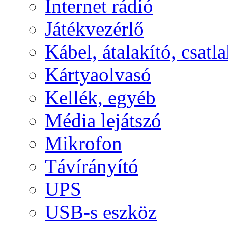
Internet rádió
Játékvezérlő
Kábel, átalakító, csatl
Kártyaolvasó
Kellék, egyéb
Média lejátszó
Mikrofon
Távírányító
UPS
USB-s eszköz