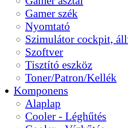
Gamer asztal
Gamer szék
Nyomtató
Szimulátor cockpit, ál
Szoftver
Tisztító eszköz
Toner/Patron/Kellék
Komponens
Alaplap
Cooler - Léghűtés