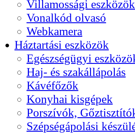
Villamossági eszközök
Vonalkód olvasó
Webkamera
Háztartási eszközök
Egészségügyi eszközö
Haj- és szakállápolás
Kávéfőzők
Konyhai kisgépek
Porszívók, Gőztisztító
Szépségápolási készül