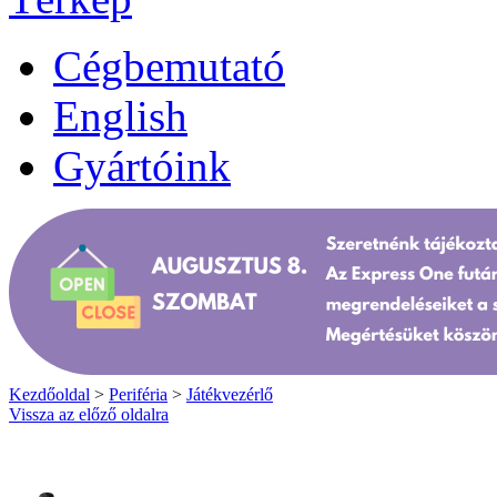
Cégbemutató
English
Gyártóink
Kezdőoldal
>
Periféria
>
Játékvezérlő
Vissza az előző oldalra