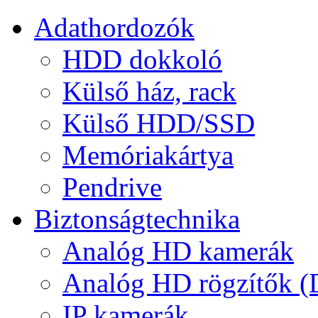
Adathordozók
HDD dokkoló
Külső ház, rack
Külső HDD/SSD
Memóriakártya
Pendrive
Biztonságtechnika
Analóg HD kamerák
Analóg HD rögzítők 
IP kamerák