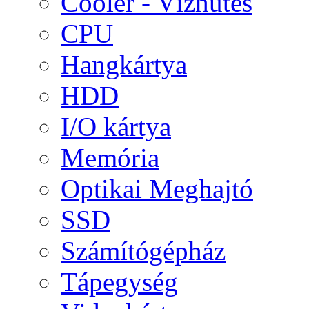
Cooler - Vízhűtés
CPU
Hangkártya
HDD
I/O kártya
Memória
Optikai Meghajtó
SSD
Számítógépház
Tápegység