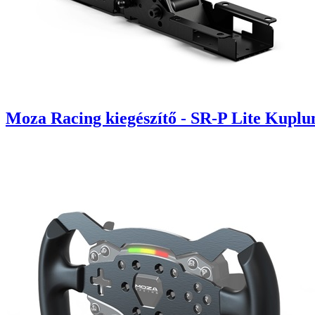
Moza Racing kiegészítő - SR-P Lite Kuplu