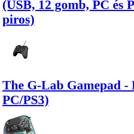
(USB, 12 gomb, PC és PS
piros)
The G-Lab Gamepad -
PC/PS3)