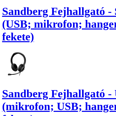
Sandberg Fejhallgató -
(USB; mikrofon; hanger
fekete)
Sandberg Fejhallgató -
(mikrofon; USB; hanger