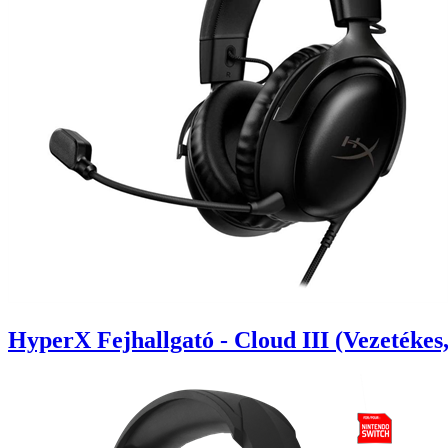
HyperX Fejhallgató - Cloud III (Vezetéke