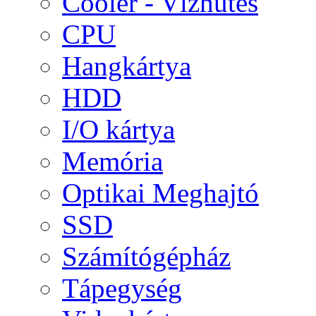
Cooler - Vízhűtés
CPU
Hangkártya
HDD
I/O kártya
Memória
Optikai Meghajtó
SSD
Számítógépház
Tápegység