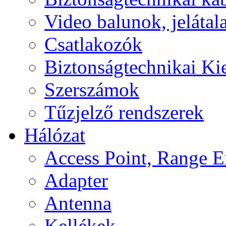
Video balunok, jelátal
Csatlakozók
Biztonságtechnikai Ki
Szerszámok
Tűzjelző rendszerek
Hálózat
Access Point, Range E
Adapter
Antenna
Kellékek