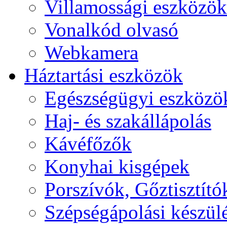
Villamossági eszközök
Vonalkód olvasó
Webkamera
Háztartási eszközök
Egészségügyi eszközö
Haj- és szakállápolás
Kávéfőzők
Konyhai kisgépek
Porszívók, Gőztisztító
Szépségápolási készül