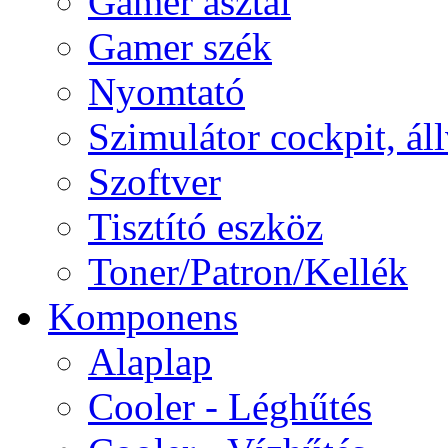
Gamer asztal
Gamer szék
Nyomtató
Szimulátor cockpit, ál
Szoftver
Tisztító eszköz
Toner/Patron/Kellék
Komponens
Alaplap
Cooler - Léghűtés