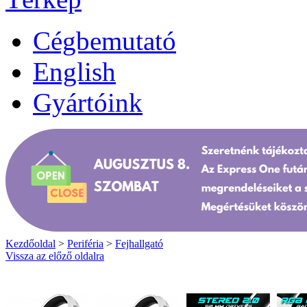
Cégbemutató
English
Gyártóink
Kezdőoldal
>
Periféria
>
Fejhallgató
Vissza az előző oldalra