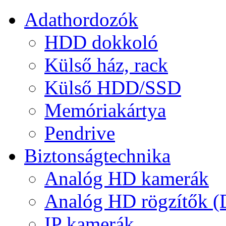
Adathordozók
HDD dokkoló
Külső ház, rack
Külső HDD/SSD
Memóriakártya
Pendrive
Biztonságtechnika
Analóg HD kamerák
Analóg HD rögzítők 
IP kamerák