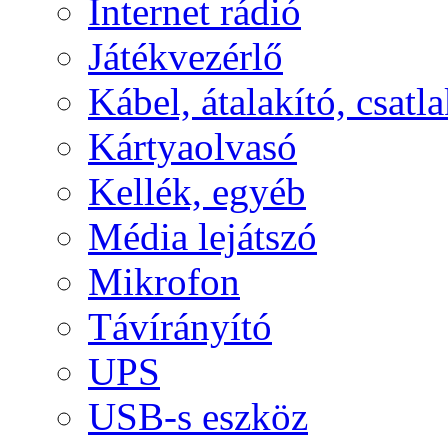
Internet rádió
Játékvezérlő
Kábel, átalakító, csatl
Kártyaolvasó
Kellék, egyéb
Média lejátszó
Mikrofon
Távírányító
UPS
USB-s eszköz