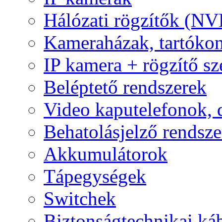
Hálózati rögzítők (NV
Kameraházak, tartóko
IP kamera + rögzítő sz
Beléptető rendszerek
Video kaputelefonok,
Behatolásjelző rendsze
Akkumulátorok
Tápegységek
Switchek
Biztonságtechnikai ká