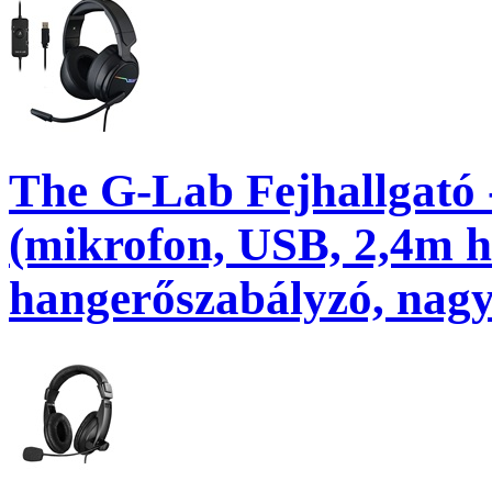
The G-Lab Fejhallgat
(mikrofon, USB, 2,4m h
hangerőszabályzó, nag