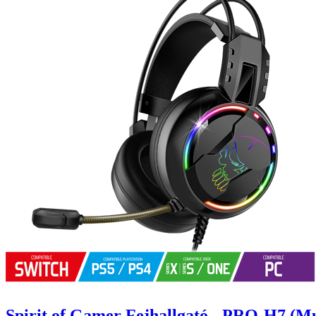
Spirit of Gamer Fejhallgató - PRO-H7 (Mu