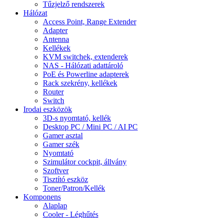
Tűzjelző rendszerek
Hálózat
Access Point, Range Extender
Adapter
Antenna
Kellékek
KVM switchek, extenderek
NAS - Hálózati adattároló
PoE és Powerline adapterek
Rack szekrény, kellékek
Router
Switch
Irodai eszközök
3D-s nyomtató, kellék
Desktop PC / Mini PC / AI PC
Gamer asztal
Gamer szék
Nyomtató
Szimulátor cockpit, állvány
Szoftver
Tisztító eszköz
Toner/Patron/Kellék
Komponens
Alaplap
Cooler - Léghűtés