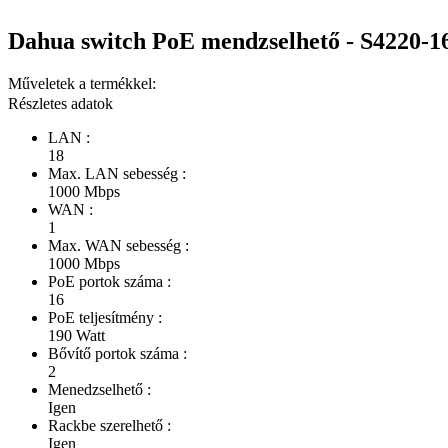
Dahua switch PoE mendzselhető - S4220-
Műveletek a termékkel:
Részletes adatok
LAN :
18
Max. LAN sebesség :
1000 Mbps
WAN :
1
Max. WAN sebesség :
1000 Mbps
PoE portok száma :
16
PoE teljesítmény :
190 Watt
Bővítő portok száma :
2
Menedzselhető :
Igen
Rackbe szerelhető :
Igen