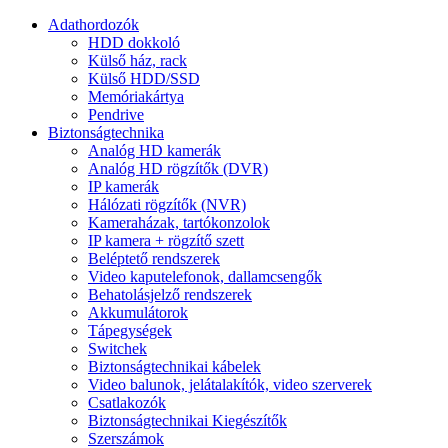
Adathordozók
HDD dokkoló
Külső ház, rack
Külső HDD/SSD
Memóriakártya
Pendrive
Biztonságtechnika
Analóg HD kamerák
Analóg HD rögzítők (DVR)
IP kamerák
Hálózati rögzítők (NVR)
Kameraházak, tartókonzolok
IP kamera + rögzítő szett
Beléptető rendszerek
Video kaputelefonok, dallamcsengők
Behatolásjelző rendszerek
Akkumulátorok
Tápegységek
Switchek
Biztonságtechnikai kábelek
Video balunok, jelátalakítók, video szerverek
Csatlakozók
Biztonságtechnikai Kiegészítők
Szerszámok