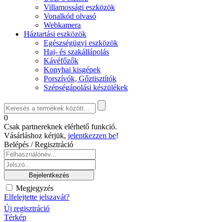
Villamossági eszközök
Vonalkód olvasó
Webkamera
Háztartási eszközök
Egészségügyi eszközök
Haj- és szakállápolás
Kávéfőzők
Konyhai kisgépek
Porszívók, Gőztisztítók
Szépségápolási készülékek
0
Csak partnereknek elérhető funkció.
Vásárláshoz kérjük,
jelentkezzen be
!
Belépés / Regisztráció
Megjegyzés
Elfelejtette jelszavát?
Új regisztráció
Térkép