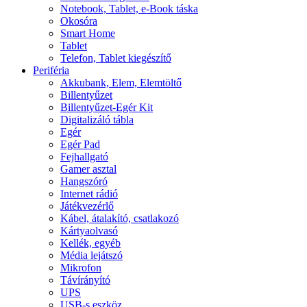
Notebook, Tablet, e-Book táska
Okosóra
Smart Home
Tablet
Telefon, Tablet kiegészítő
Periféria
Akkubank, Elem, Elemtöltő
Billentyűzet
Billentyűzet-Egér Kit
Digitalizáló tábla
Egér
Egér Pad
Fejhallgató
Gamer asztal
Hangszóró
Internet rádió
Játékvezérlő
Kábel, átalakító, csatlakozó
Kártyaolvasó
Kellék, egyéb
Média lejátszó
Mikrofon
Távírányító
UPS
USB-s eszköz