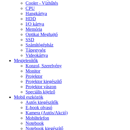
Cooler - Vízhűtés
CPU
Hangkártya
HDD
I/O kártya
Memória
Optikai Meghajtó
SSD
Számítógépház
Tápegység
Videokártya
Megjelenítők
Konzol, Szerelvény
Monitor
Projektor
Projektor kiegészítő
Projektor vászon
Speciális kijelző
Mobil eszközök
Autós kiegészítők
E-book olvasó
Kamera (Autós/Akció)
Mobiltelefon
Notebook
Notebook kiegészítő