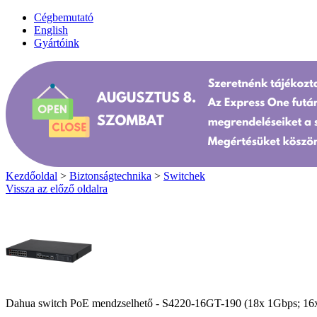
Cégbemutató
English
Gyártóink
Kezdőoldal
>
Biztonságtechnika
>
Switchek
Vissza az előző oldalra
Dahua switch PoE mendzselhető - S4220-16GT-190 (18x 1Gbps; 1