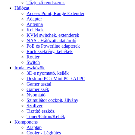
Tűzjelző rendszerek
Hálózat
Access Point, Range Extender
Adapter
Antenna
Kellékek
KVM switchek, extenderek
NAS - Hálózati adattároló
PoE és Powerline adapterek
Rack szekrény, kellékek
Router
Switch
Irodai eszközök
3D-s nyomtató, kellék
Desktop PC / Mini PC / AI PC
Gamer asztal
Gamer szék
Nyomtató
Szimulátor cockpit, állvány
Szoftver
Tisztító eszköz
Toner/Patron/Kellék
Komponens
Alaplap
Cooler - Léghűtés