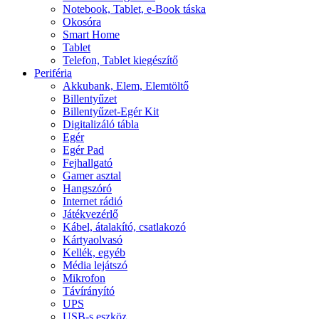
Notebook, Tablet, e-Book táska
Okosóra
Smart Home
Tablet
Telefon, Tablet kiegészítő
Periféria
Akkubank, Elem, Elemtöltő
Billentyűzet
Billentyűzet-Egér Kit
Digitalizáló tábla
Egér
Egér Pad
Fejhallgató
Gamer asztal
Hangszóró
Internet rádió
Játékvezérlő
Kábel, átalakító, csatlakozó
Kártyaolvasó
Kellék, egyéb
Média lejátszó
Mikrofon
Távírányító
UPS
USB-s eszköz