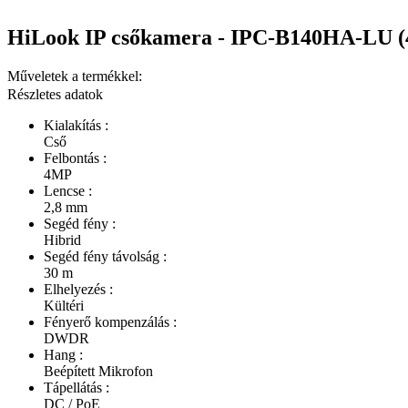
HiLook IP csőkamera - IPC-B140HA-LU (4
Műveletek a termékkel:
Részletes adatok
Kialakítás :
Cső
Felbontás :
4MP
Lencse :
2,8 mm
Segéd fény :
Hibrid
Segéd fény távolság :
30 m
Elhelyezés :
Kültéri
Fényerő kompenzálás :
DWDR
Hang :
Beépített Mikrofon
Tápellátás :
DC / PoE