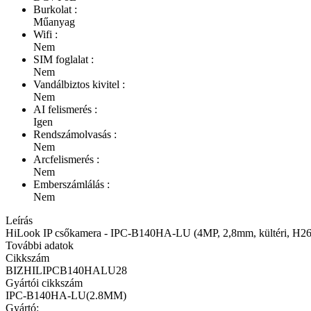
Burkolat :
Műanyag
Wifi :
Nem
SIM foglalat :
Nem
Vandálbiztos kivitel :
Nem
AI felismerés :
Igen
Rendszámolvasás :
Nem
Arcfelismerés :
Nem
Emberszámlálás :
Nem
Leírás
HiLook IP csőkamera - IPC-B140HA-LU (4MP, 2,8mm, kültéri, H2
További adatok
Cikkszám
BIZHILIPCB140HALU28
Gyártói cikkszám
IPC-B140HA-LU(2.8MM)
Gyártó: