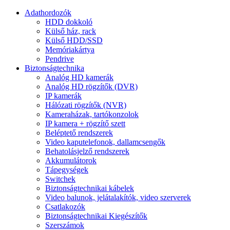
Adathordozók
HDD dokkoló
Külső ház, rack
Külső HDD/SSD
Memóriakártya
Pendrive
Biztonságtechnika
Analóg HD kamerák
Analóg HD rögzítők (DVR)
IP kamerák
Hálózati rögzítők (NVR)
Kameraházak, tartókonzolok
IP kamera + rögzítő szett
Beléptető rendszerek
Video kaputelefonok, dallamcsengők
Behatolásjelző rendszerek
Akkumulátorok
Tápegységek
Switchek
Biztonságtechnikai kábelek
Video balunok, jelátalakítók, video szerverek
Csatlakozók
Biztonságtechnikai Kiegészítők
Szerszámok