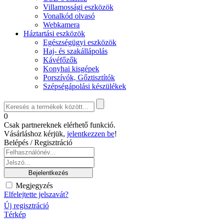
Villamossági eszközök
Vonalkód olvasó
Webkamera
Háztartási eszközök
Egészségügyi eszközök
Haj- és szakállápolás
Kávéfőzők
Konyhai kisgépek
Porszívók, Gőztisztítók
Szépségápolási készülékek
0
Csak partnereknek elérhető funkció.
Vásárláshoz kérjük,
jelentkezzen be
!
Belépés / Regisztráció
Megjegyzés
Elfelejtette jelszavát?
Új regisztráció
Térkép