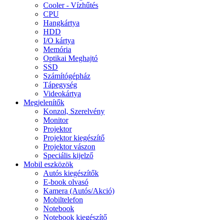
Cooler - Vízhűtés
CPU
Hangkártya
HDD
I/O kártya
Memória
Optikai Meghajtó
SSD
Számítógépház
Tápegység
Videokártya
Megjelenítők
Konzol, Szerelvény
Monitor
Projektor
Projektor kiegészítő
Projektor vászon
Speciális kijelző
Mobil eszközök
Autós kiegészítők
E-book olvasó
Kamera (Autós/Akció)
Mobiltelefon
Notebook
Notebook kiegészítő