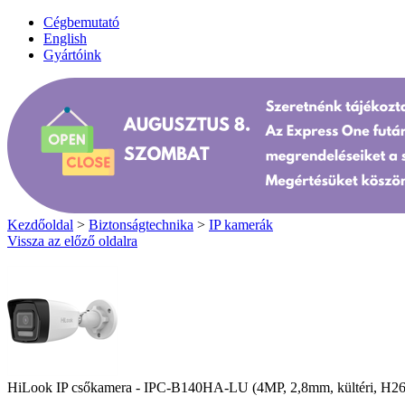
Cégbemutató
English
Gyártóink
Kezdőoldal
>
Biztonságtechnika
>
IP kamerák
Vissza az előző oldalra
HiLook IP csőkamera - IPC-B140HA-LU (4MP, 2,8mm, kültéri, H2