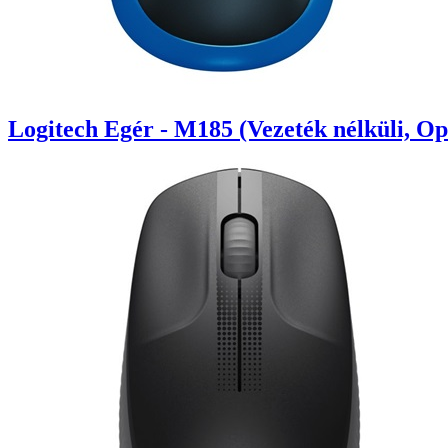
Logitech Egér - M185 (Vezeték nélküli, Op