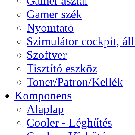
Gamer asztal
Gamer szék
Nyomtató
Szimulátor cockpit, ál
Szoftver
Tisztító eszköz
Toner/Patron/Kellék
Komponens
Alaplap
Cooler - Léghűtés