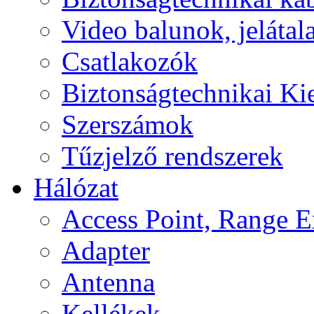
Video balunok, jelátal
Csatlakozók
Biztonságtechnikai Ki
Szerszámok
Tűzjelző rendszerek
Hálózat
Access Point, Range E
Adapter
Antenna
Kellékek