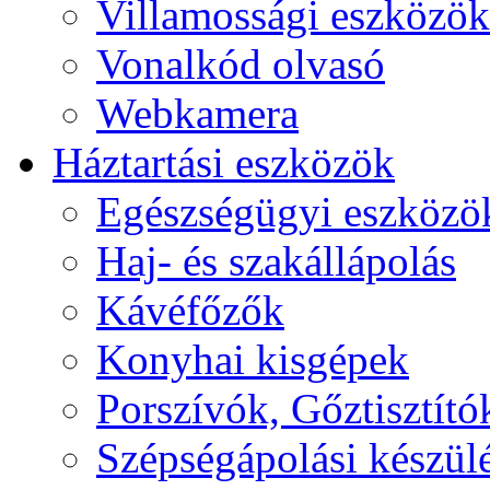
Villamossági eszközök
Vonalkód olvasó
Webkamera
Háztartási eszközök
Egészségügyi eszközö
Haj- és szakállápolás
Kávéfőzők
Konyhai kisgépek
Porszívók, Gőztisztító
Szépségápolási készül