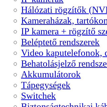
Hálózati rögzítők (NV
Kameraházak, tartóko
IP kamera + rögzítő sz
Beléptető rendszerek
Video kaputelefonok,
Behatolásjelző rendsze
Akkumulátorok
Tápegységek
Switchek
Biztonságtechnikai ká