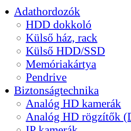
Adathordozók
HDD dokkoló
Külső ház, rack
Külső HDD/SSD
Memóriakártya
Pendrive
Biztonságtechnika
Analóg HD kamerák
Analóg HD rögzítők 
IP kamerák