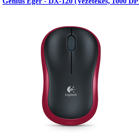
Genius Egér - DX-120 (Vezetékes, 1000 DPI