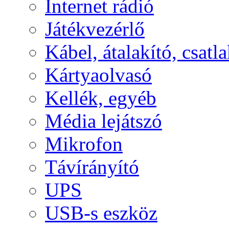
Internet rádió
Játékvezérlő
Kábel, átalakító, csatl
Kártyaolvasó
Kellék, egyéb
Média lejátszó
Mikrofon
Távírányító
UPS
USB-s eszköz