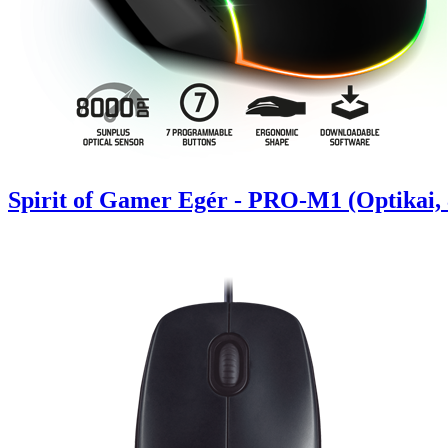
Spirit of Gamer Egér - PRO-M1 (Optikai, 