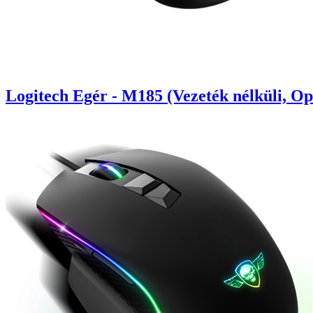
Logitech Egér - M185 (Vezeték nélküli, Op