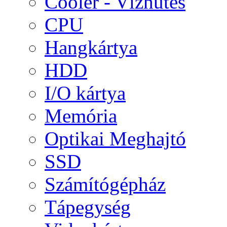
Cooler - Vízhűtés
CPU
Hangkártya
HDD
I/O kártya
Memória
Optikai Meghajtó
SSD
Számítógépház
Tápegység