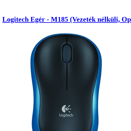
Logitech Egér - M185 (Vezeték nélküli, Op